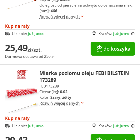
Odległość od pierścienia uchwytu do oznaczenia max.
[mm]:
466
Rozwiń więcej danych
Kup na raty
U ciebie:
już jutro
Kraków:
już jutro
25,49
do koszyka
zł/szt.
Darmowa dostawa od 250 zł
Miarka poziomu oleju FEBI BILSTEIN
173289
FEB173289
Ciężar [kg]:
0.02
Kolor:
Szary, żółty
Rozwiń więcej danych
Kup na raty
U ciebie:
już jutro
Kraków:
już jutro
29,43