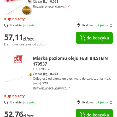
Ciężar [kg]:
0.061
Rozwiń więcej danych
Kup na raty
U ciebie:
już jutro
Kraków:
już jutro
57,11
do koszyka
zł/szt.
Darmowa dostawa od 250 zł
Miarka poziomu oleju FEBI BILSTEIN
179537
FEB179537
Ciężar [kg]:
0.075
Odległość od pierścienia uchwytu do oznaczenia max.
[mm]:
523
Rozwiń więcej danych
Kup na raty
U ciebie:
już jutro
Kraków:
już jutro
52,76
do koszyka
zł/szt.