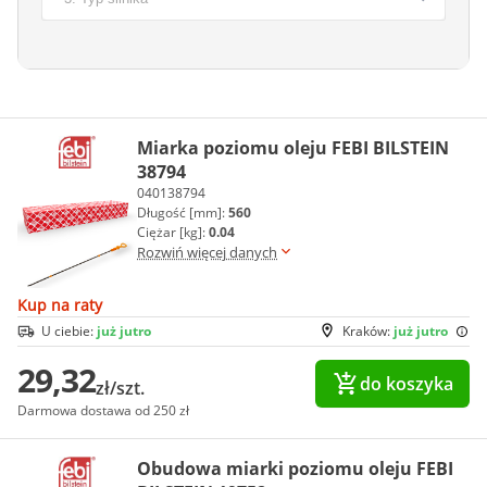
Miarka poziomu oleju FEBI BILSTEIN
38794
040138794
Długość [mm]:
560
Ciężar [kg]:
0.04
Rozwiń więcej danych
Kup na raty
U ciebie:
już jutro
Kraków:
już jutro
29,32
do koszyka
zł/szt.
Darmowa dostawa od 250 zł
Obudowa miarki poziomu oleju FEBI