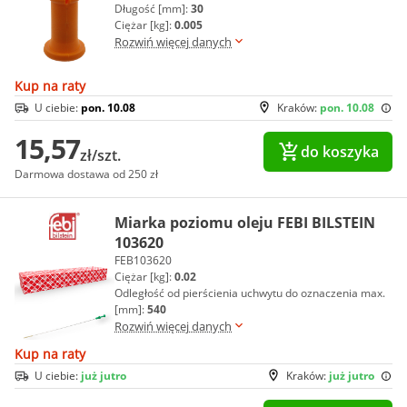
Długość [mm]:
30
Ciężar [kg]:
0.005
Rozwiń więcej danych
Kup na raty
U ciebie:
pon. 10.08
Kraków:
pon. 10.08
15,57
do koszyka
zł/szt.
Darmowa dostawa od 250 zł
Miarka poziomu oleju FEBI BILSTEIN
103620
FEB103620
Ciężar [kg]:
0.02
Odległość od pierścienia uchwytu do oznaczenia max.
[mm]:
540
Rozwiń więcej danych
Kup na raty
U ciebie:
już jutro
Kraków:
już jutro