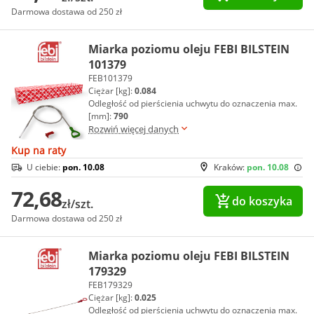
Darmowa dostawa od 250 zł
Miarka poziomu oleju FEBI BILSTEIN
101379
FEB101379
Ciężar [kg]:
0.084
Odległość od pierścienia uchwytu do oznaczenia max.
[mm]:
790
Rozwiń więcej danych
Kup na raty
U ciebie:
pon. 10.08
Kraków:
pon. 10.08
72,68
do koszyka
zł/szt.
Darmowa dostawa od 250 zł
Miarka poziomu oleju FEBI BILSTEIN
179329
FEB179329
Ciężar [kg]:
0.025
Odległość od pierścienia uchwytu do oznaczenia max.