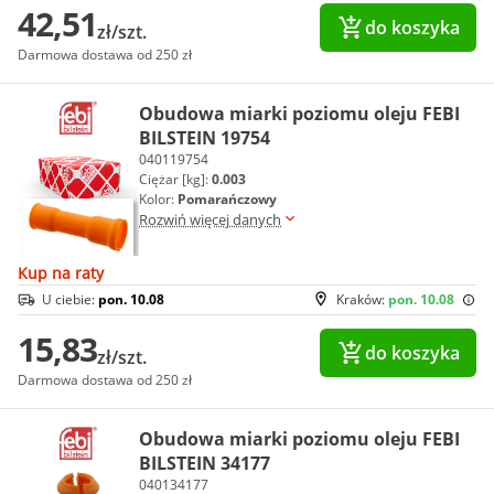
42,51
do koszyka
zł/szt.
Darmowa dostawa od 250 zł
Obudowa miarki poziomu oleju FEBI
BILSTEIN 19754
040119754
Ciężar [kg]:
0.003
Kolor:
Pomarańczowy
Rozwiń więcej danych
Kup na raty
U ciebie:
pon. 10.08
Kraków:
pon. 10.08
15,83
do koszyka
zł/szt.
Darmowa dostawa od 250 zł
Obudowa miarki poziomu oleju FEBI
BILSTEIN 34177
040134177