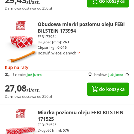
do koszyka
zł/szt.
Darmowa dostawa od 250 zł
Obudowa miarki poziomu oleju FEBI
BILSTEIN 173954
FEB173954
Długość [mm]:
263
Ciężar [kg]:
0.046
Rozwiń więcej danych
Kup na raty
U ciebie:
już jutro
Kraków:
już jutro
27,08
do koszyka
zł/szt.
Darmowa dostawa od 250 zł
Miarka poziomu oleju FEBI BILSTEIN
171525
FEB171525
Długość [mm]:
576