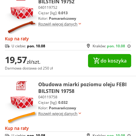
BILSTEIN 19752
040119752
Ciężar [kg]:
0.013
Kolor:
Pomarańczowy
Rozwiń więcej danych
Kup na raty
U ciebie:
pon. 10.08
Kraków:
pon. 10.08
19,57
do koszyka
zł/szt.
Darmowa dostawa od 250 zł
Obudowa miarki poziomu oleju FEBI
BILSTEIN 19758
040119758
Ciężar [kg]:
0.032
Kolor:
Pomarańczowy
Rozwiń więcej danych
Kup na raty
U ciebie:
pon. 10.08
Kraków:
pon. 10.08