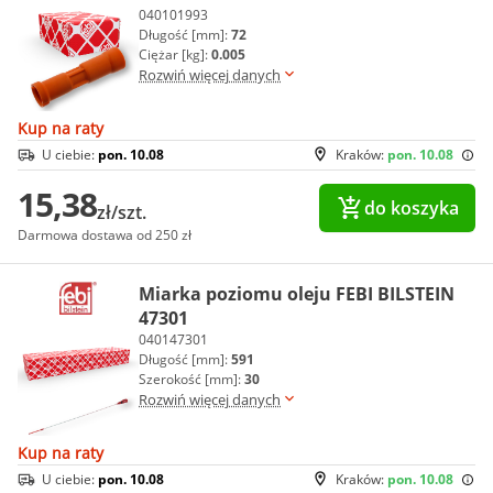
040101993
Długość [mm]:
72
Ciężar [kg]:
0.005
Rozwiń więcej danych
Kup na raty
U ciebie:
pon. 10.08
Kraków:
pon. 10.08
15,38
do koszyka
zł/szt.
Darmowa dostawa od 250 zł
Miarka poziomu oleju FEBI BILSTEIN
47301
040147301
Długość [mm]:
591
Szerokość [mm]:
30
Rozwiń więcej danych
Kup na raty
U ciebie:
pon. 10.08
Kraków:
pon. 10.08