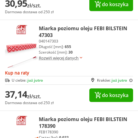
30,95
do koszyka
zł/szt.
Darmowa dostawa od 250 zł
Miarka poziomu oleju FEBI BILSTEIN
47303
040147303
Długość [mm]:
655
Szerokość [mm]:
30
Rozwiń więcej danych
Kup na raty
U ciebie:
już jutro
Kraków:
już jutro
37,14
do koszyka
zł/szt.
Darmowa dostawa od 250 zł
Miarka poziomu oleju FEBI BILSTEIN
178390
FEB178390
Ciężar [kg]:
0.022