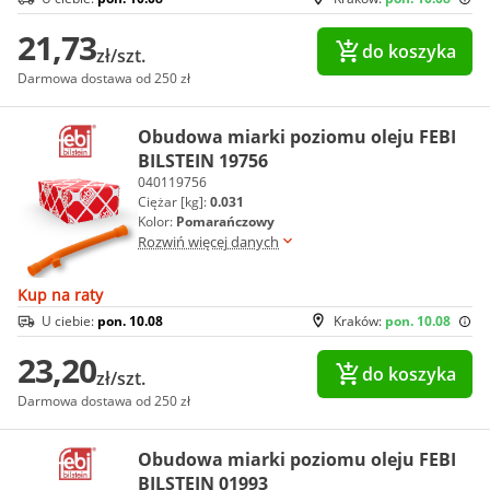
21,73
do koszyka
zł/szt.
Darmowa dostawa od 250 zł
Obudowa miarki poziomu oleju FEBI
BILSTEIN 19756
040119756
Ciężar [kg]:
0.031
Kolor:
Pomarańczowy
Rozwiń więcej danych
Kup na raty
U ciebie:
pon. 10.08
Kraków:
pon. 10.08
23,20
do koszyka
zł/szt.
Darmowa dostawa od 250 zł
Obudowa miarki poziomu oleju FEBI
BILSTEIN 01993