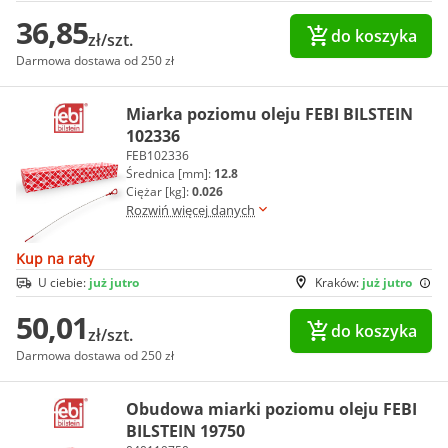
36,85
do koszyka
zł/szt.
Darmowa dostawa od 250 zł
Miarka poziomu oleju FEBI BILSTEIN
102336
FEB102336
Średnica [mm]:
12.8
Ciężar [kg]:
0.026
Rozwiń więcej danych
Kup na raty
U ciebie:
już jutro
Kraków:
już jutro
50,01
do koszyka
zł/szt.
Darmowa dostawa od 250 zł
Obudowa miarki poziomu oleju FEBI
BILSTEIN 19750