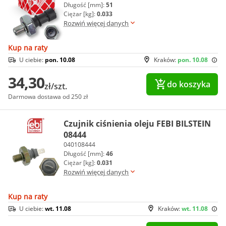
Długość [mm]:
51
Ciężar [kg]:
0.033
Rozwiń więcej danych
Kup na raty
U ciebie:
pon. 10.08
Kraków:
pon. 10.08
34,30
do koszyka
zł/szt.
Darmowa dostawa od 250 zł
Czujnik ciśnienia oleju FEBI BILSTEIN
08444
040108444
Długość [mm]:
46
Ciężar [kg]:
0.031
Rozwiń więcej danych
Kup na raty
U ciebie:
wt. 11.08
Kraków:
wt. 11.08