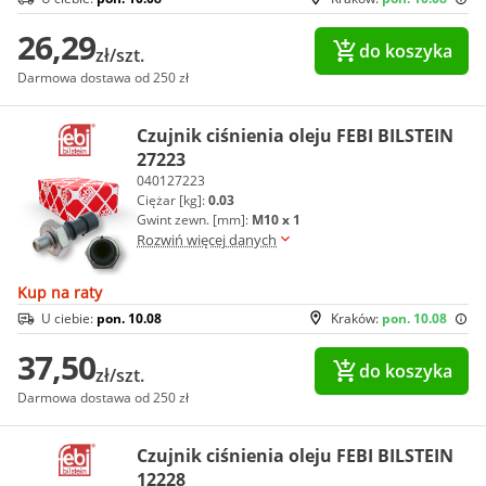
26,29
do koszyka
zł/szt.
Darmowa dostawa od 250 zł
Czujnik ciśnienia oleju FEBI BILSTEIN
27223
040127223
Ciężar [kg]:
0.03
Gwint zewn. [mm]:
M10 x 1
Rozwiń więcej danych
Kup na raty
U ciebie:
pon. 10.08
Kraków:
pon. 10.08
37,50
do koszyka
zł/szt.
Darmowa dostawa od 250 zł
Czujnik ciśnienia oleju FEBI BILSTEIN
12228