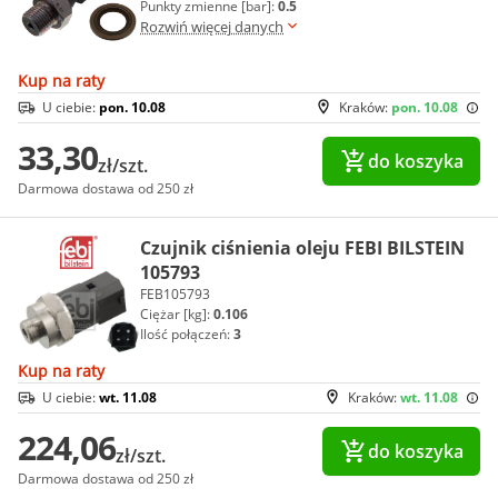
Punkty zmienne [bar]:
0.5
Rozwiń więcej danych
Kup na raty
U ciebie:
pon. 10.08
Kraków:
pon. 10.08
33,30
do koszyka
zł/szt.
Darmowa dostawa od 250 zł
Czujnik ciśnienia oleju FEBI BILSTEIN
105793
FEB105793
Ciężar [kg]:
0.106
Ilość połączeń:
3
Kup na raty
U ciebie:
wt. 11.08
Kraków:
wt. 11.08
224,06
do koszyka
zł/szt.
Darmowa dostawa od 250 zł