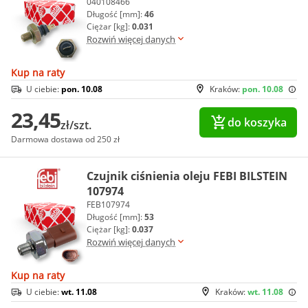
040108466
Długość [mm]:
46
Ciężar [kg]:
0.031
Rozwiń więcej danych
Kup na raty
U ciebie:
pon. 10.08
Kraków:
pon. 10.08
23,45
do koszyka
zł/szt.
Darmowa dostawa od 250 zł
Czujnik ciśnienia oleju FEBI BILSTEIN
107974
FEB107974
Długość [mm]:
53
Ciężar [kg]:
0.037
Rozwiń więcej danych
Kup na raty
U ciebie:
wt. 11.08
Kraków:
wt. 11.08