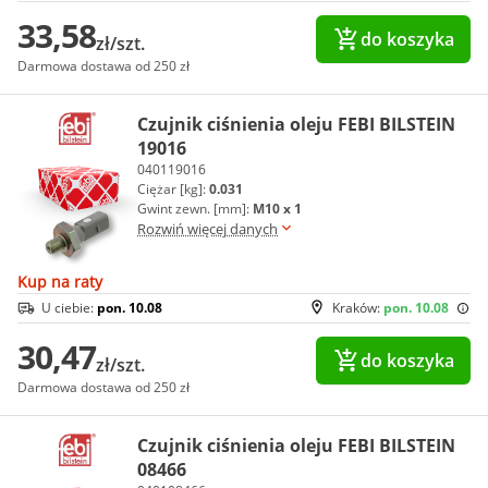
33,58
do koszyka
zł/szt.
Darmowa dostawa od 250 zł
Czujnik ciśnienia oleju FEBI BILSTEIN
19016
040119016
Ciężar [kg]:
0.031
Gwint zewn. [mm]:
M10 x 1
Rozwiń więcej danych
Kup na raty
U ciebie:
pon. 10.08
Kraków:
pon. 10.08
30,47
do koszyka
zł/szt.
Darmowa dostawa od 250 zł
Czujnik ciśnienia oleju FEBI BILSTEIN
08466