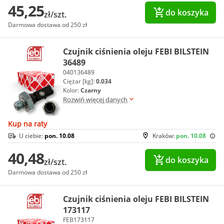
45,25
do koszyka
zł/szt.
Darmowa dostawa od 250 zł
Czujnik ciśnienia oleju FEBI BILSTEIN
36489
040136489
Ciężar [kg]:
0.034
Kolor:
Czarny
Rozwiń więcej danych
Kup na raty
U ciebie:
pon. 10.08
Kraków:
pon. 10.08
40,48
do koszyka
zł/szt.
Darmowa dostawa od 250 zł
Czujnik ciśnienia oleju FEBI BILSTEIN
173117
FEB173117