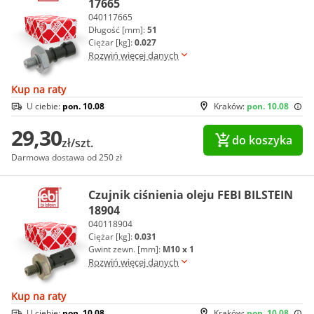
17665
040117665
Długość [mm]:
51
Ciężar [kg]:
0.027
Rozwiń więcej danych
Kup na raty
U ciebie:
pon. 10.08
Kraków:
pon. 10.08
29,30
do koszyka
zł/szt.
Darmowa dostawa od 250 zł
Czujnik ciśnienia oleju FEBI BILSTEIN
18904
040118904
Ciężar [kg]:
0.031
Gwint zewn. [mm]:
M10 x 1
Rozwiń więcej danych
Kup na raty
U ciebie:
pon. 10.08
Kraków:
pon. 10.08