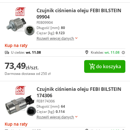
Czujnik ciśnienia oleju FEBI BILSTEIN
09904
FEB09904
Długość [mm]:
80
Ciężar [kg]:
0.123
Rozwiń więcej danych
Kup na raty
U ciebie:
wt. 11.08
Kraków:
wt. 11.08
73,49
do koszyka
zł/szt.
Darmowa dostawa od 250 zł
Czujnik ciśnienia oleju FEBI BILSTEIN
174306
FEB174306
Długość [mm]:
64
Ciężar [kg]:
0.114
Rozwiń więcej danych
Kup na raty