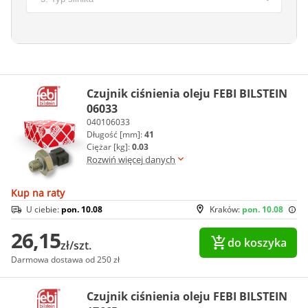
Czujnik ciśnienia oleju FEBI BILSTEIN
06033
040106033
Długość [mm]:
41
Ciężar [kg]:
0.03
Rozwiń więcej danych
Kup na raty
U ciebie:
pon. 10.08
Kraków:
pon. 10.08
26,15
do koszyka
zł/szt.
Darmowa dostawa od 250 zł
Czujnik ciśnienia oleju FEBI BILSTEIN