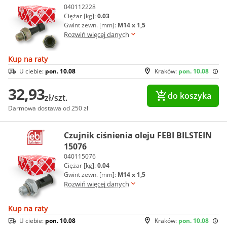
040112228
Ciężar [kg]:
0.03
Gwint zewn. [mm]:
M14 x 1,5
Rozwiń więcej danych
Kup na raty
U ciebie:
pon. 10.08
Kraków:
pon. 10.08
32,93
do koszyka
zł/szt.
Darmowa dostawa od 250 zł
Czujnik ciśnienia oleju FEBI BILSTEIN
15076
040115076
Ciężar [kg]:
0.04
Gwint zewn. [mm]:
M14 x 1,5
Rozwiń więcej danych
Kup na raty
U ciebie:
pon. 10.08
Kraków:
pon. 10.08