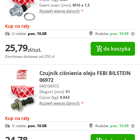
Gwint zewn. [mm]:
M16 x 1,5
Rozwiń więcej danych
Kup na raty
U ciebie:
pon. 10.08
Kraków:
pon. 10.08
25,79
do koszyka
zł/szt.
Darmowa dostawa od 250 zł
Czujnik ciśnienia oleju FEBI BILSTEIN
06972
040106972
Długość [mm]:
51
Ciężar [kg]:
0.043
Rozwiń więcej danych
Kup na raty
U ciebie:
pon. 10.08
Kraków:
pon. 10.08
24,78