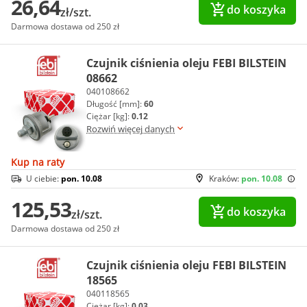
26,64
do koszyka
zł/szt.
Darmowa dostawa od 250 zł
Czujnik ciśnienia oleju FEBI BILSTEIN
08662
040108662
Długość [mm]:
60
Ciężar [kg]:
0.12
Rozwiń więcej danych
Kup na raty
U ciebie:
pon. 10.08
Kraków:
pon. 10.08
125,53
do koszyka
zł/szt.
Darmowa dostawa od 250 zł
Czujnik ciśnienia oleju FEBI BILSTEIN
18565
040118565
Ciężar [kg]:
0.03