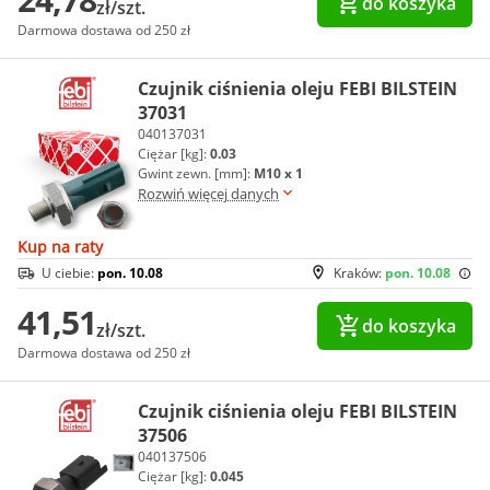
do koszyka
zł/szt.
Darmowa dostawa od 250 zł
Czujnik ciśnienia oleju FEBI BILSTEIN
37031
040137031
Ciężar [kg]:
0.03
Gwint zewn. [mm]:
M10 x 1
Rozwiń więcej danych
Kup na raty
U ciebie:
pon. 10.08
Kraków:
pon. 10.08
41,51
do koszyka
zł/szt.
Darmowa dostawa od 250 zł
Czujnik ciśnienia oleju FEBI BILSTEIN
37506
040137506
Ciężar [kg]:
0.045