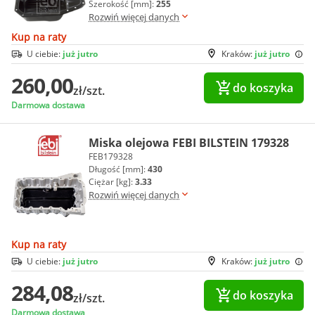
Szerokość [mm]:
255
Rozwiń więcej danych
Kup na raty
U ciebie:
już jutro
Kraków:
już jutro
260,00
do koszyka
zł/szt.
Darmowa dostawa
Miska olejowa FEBI BILSTEIN 179328
FEB179328
Długość [mm]:
430
Ciężar [kg]:
3.33
Rozwiń więcej danych
Kup na raty
U ciebie:
już jutro
Kraków:
już jutro
284,08
do koszyka
zł/szt.
Darmowa dostawa