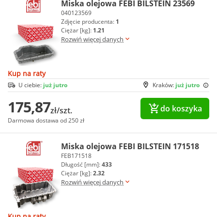
Miska olejowa FEBI BILSTEIN 23569
040123569
Zdjęcie producenta:
1
Ciężar [kg]:
1.21
Rozwiń więcej danych
Kup na raty
U ciebie:
już jutro
Kraków:
już jutro
175,87
do koszyka
zł/szt.
Darmowa dostawa od 250 zł
Miska olejowa FEBI BILSTEIN 171518
FEB171518
Długość [mm]:
433
Ciężar [kg]:
2.32
Rozwiń więcej danych
Kup na raty