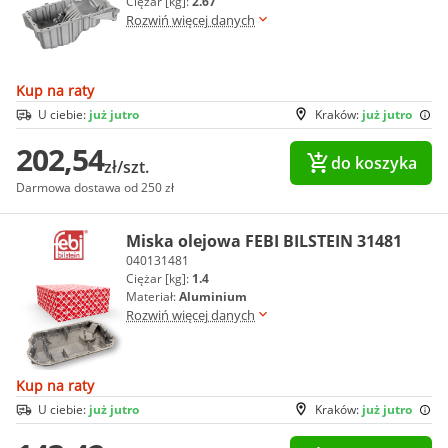
Ciężar [kg]:
2.67
Rozwiń więcej danych
Kup na raty
U ciebie:
już jutro
Kraków:
już jutro
202,54
do koszyka
zł/szt.
Darmowa dostawa od 250 zł
Miska olejowa FEBI BILSTEIN 31481
040131481
Ciężar [kg]:
1.4
Materiał:
Aluminium
Rozwiń więcej danych
Kup na raty
U ciebie:
już jutro
Kraków:
już jutro