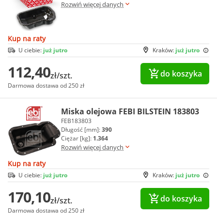
Rozwiń więcej danych
Kup na raty
U ciebie:
już jutro
Kraków:
już jutro
112,40
do koszyka
zł/szt.
Darmowa dostawa od 250 zł
Miska olejowa FEBI BILSTEIN 183803
FEB183803
Długość [mm]:
390
Ciężar [kg]:
1.364
Rozwiń więcej danych
Kup na raty
U ciebie:
już jutro
Kraków:
już jutro
170,10
do koszyka
zł/szt.
Darmowa dostawa od 250 zł