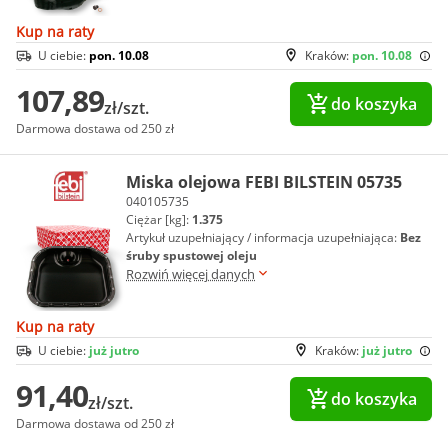
Kup na raty
U ciebie:
pon. 10.08
Kraków:
pon. 10.08
107,89
do koszyka
zł/szt.
Darmowa dostawa od 250 zł
Miska olejowa FEBI BILSTEIN 05735
040105735
Ciężar [kg]:
1.375
Artykuł uzupełniający / informacja uzupełniająca:
Bez
śruby spustowej oleju
Rozwiń więcej danych
Kup na raty
U ciebie:
już jutro
Kraków:
już jutro
91,40
do koszyka
zł/szt.
Darmowa dostawa od 250 zł