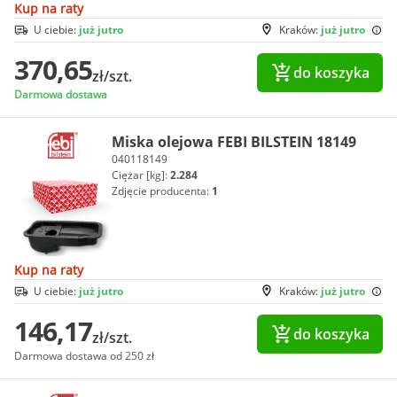
Kup na raty
U ciebie:
już jutro
Kraków:
już jutro
370,65
do koszyka
zł/szt.
Darmowa dostawa
Miska olejowa FEBI BILSTEIN 18149
040118149
Ciężar [kg]:
2.284
Zdjęcie producenta:
1
Kup na raty
U ciebie:
już jutro
Kraków:
już jutro
146,17
do koszyka
zł/szt.
Darmowa dostawa od 250 zł