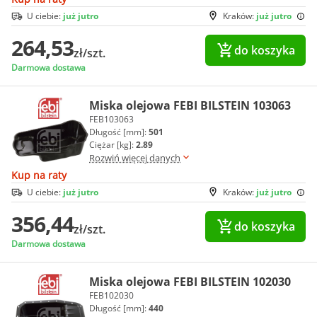
U ciebie:
już jutro
Kraków:
już jutro
264,53
do koszyka
zł/szt.
Darmowa dostawa
Miska olejowa FEBI BILSTEIN 103063
FEB103063
Długość [mm]:
501
Ciężar [kg]:
2.89
Rozwiń więcej danych
Kup na raty
U ciebie:
już jutro
Kraków:
już jutro
356,44
do koszyka
zł/szt.
Darmowa dostawa
Miska olejowa FEBI BILSTEIN 102030
FEB102030
Długość [mm]:
440