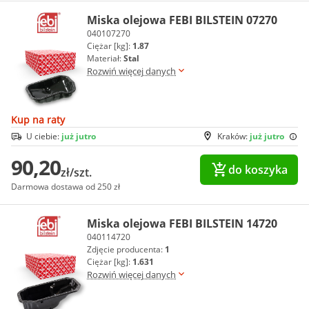
Miska olejowa FEBI BILSTEIN 07270
040107270
Ciężar [kg]:
1.87
Materiał:
Stal
Rozwiń więcej danych
Kup na raty
U ciebie:
już jutro
Kraków:
już jutro
90,20
do koszyka
zł/szt.
Darmowa dostawa od 250 zł
Miska olejowa FEBI BILSTEIN 14720
040114720
Zdjęcie producenta:
1
Ciężar [kg]:
1.631
Rozwiń więcej danych