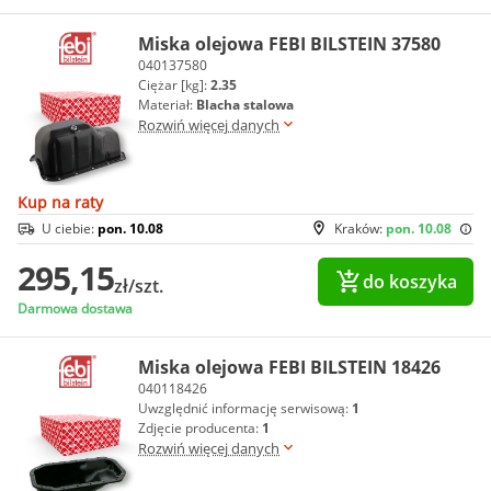
Miska olejowa FEBI BILSTEIN 37580
040137580
Ciężar [kg]:
2.35
Materiał:
Blacha stalowa
Rozwiń więcej danych
Kup na raty
U ciebie:
pon. 10.08
Kraków:
pon. 10.08
295,15
do koszyka
zł/szt.
Darmowa dostawa
Miska olejowa FEBI BILSTEIN 18426
040118426
Uwzględnić informację serwisową:
1
Zdjęcie producenta:
1
Rozwiń więcej danych