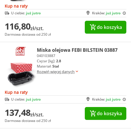
Kup na raty
U ciebie:
już jutro
Kraków:
już jutro
116,80
do koszyka
zł/szt.
Darmowa dostawa od 250 zł
Miska olejowa FEBI BILSTEIN 03887
040103887
Ciężar [kg]:
2.8
Materiał:
Stal
Rozwiń więcej danych
Kup na raty
U ciebie:
już jutro
Kraków:
już jutro
137,48
do koszyka
zł/szt.
Darmowa dostawa od 250 zł