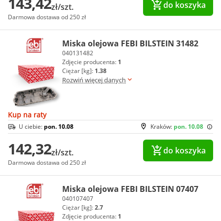
143,42
do koszyka
zł/szt.
Darmowa dostawa od 250 zł
Miska olejowa FEBI BILSTEIN 31482
040131482
Zdjęcie producenta:
1
Ciężar [kg]:
1.38
Rozwiń więcej danych
Kup na raty
U ciebie:
pon. 10.08
Kraków:
pon. 10.08
142,32
do koszyka
zł/szt.
Darmowa dostawa od 250 zł
Miska olejowa FEBI BILSTEIN 07407
040107407
Ciężar [kg]:
2.7
Zdjęcie producenta:
1