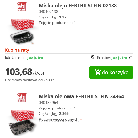
Miska oleju FEBI BILSTEIN 02138
040102138
Ciężar [kg]:
1.97
Zdjęcie producenta:
1
Kup na raty
U ciebie:
już jutro
Kraków:
już jutro
103,68
do koszyka
zł/szt.
Darmowa dostawa od 250 zł
Miska olejowa FEBI BILSTEIN 34964
040134964
Zdjęcie producenta:
1
Ciężar [kg]:
2.865
Rozwiń więcej danych