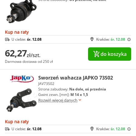
Kup na raty
U ciebie:
śr. 12.08
Kraków:
śr. 12.08
62,27
do koszyka
zł/szt.
Darmowa dostawa od 250 zł
Sworzeń wahacza JAPKO 73S02
JAV73S02
Strona zabudowy:
Na dole, oś przednia
Gwint zewn. [mm]:
M 14 x 1,5
Rozwiń więcej danych
Kup na raty
U ciebie:
śr. 12.08
Kraków:
śr. 12.08