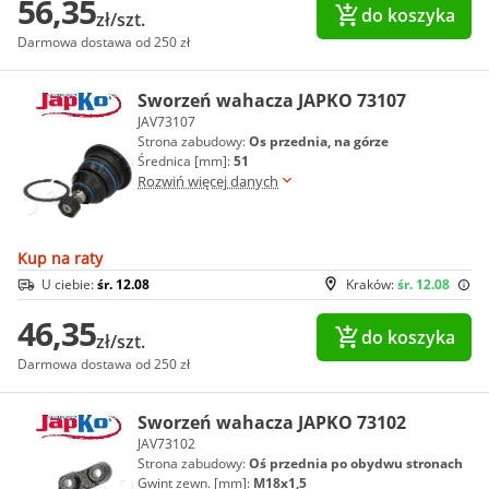
56,35
do koszyka
zł/szt.
Darmowa dostawa od 250 zł
Sworzeń wahacza JAPKO 73107
JAV73107
Strona zabudowy:
Os przednia, na górze
Średnica [mm]:
51
Rozwiń więcej danych
Kup na raty
U ciebie:
śr. 12.08
Kraków:
śr. 12.08
46,35
do koszyka
zł/szt.
Darmowa dostawa od 250 zł
Sworzeń wahacza JAPKO 73102
JAV73102
Strona zabudowy:
Oś przednia po obydwu stronach
Gwint zewn. [mm]:
M18x1,5