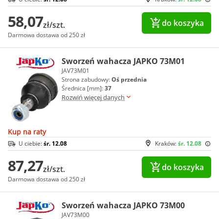
58,07
do koszyka
zł/szt.
Darmowa dostawa od 250 zł
Sworzeń wahacza JAPKO 73M01
JAV73M01
Strona zabudowy:
Oś przednia
Średnica [mm]:
37
Rozwiń więcej danych
Kup na raty
U ciebie:
śr. 12.08
Kraków:
śr. 12.08
87,27
do koszyka
zł/szt.
Darmowa dostawa od 250 zł
Sworzeń wahacza JAPKO 73M00
JAV73M00