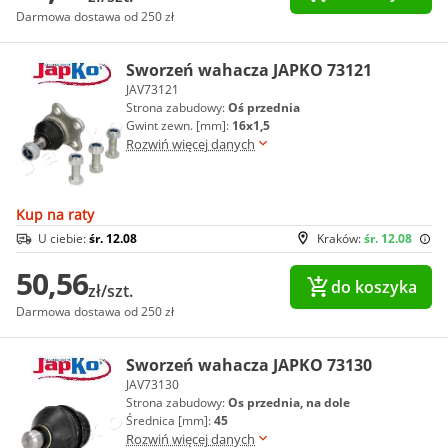
Darmowa dostawa od 250 zł
Sworzeń wahacza JAPKO 73121
JAV73121
Strona zabudowy:
Oś przednia
Gwint zewn. [mm]:
16x1,5
Rozwiń więcej danych
Kup na raty
U ciebie:
śr. 12.08
Kraków:
śr. 12.08
50,56
do koszyka
zł/szt.
Darmowa dostawa od 250 zł
Sworzeń wahacza JAPKO 73130
JAV73130
Strona zabudowy:
Os przednia, na dole
Średnica [mm]:
45
Rozwiń więcej danych