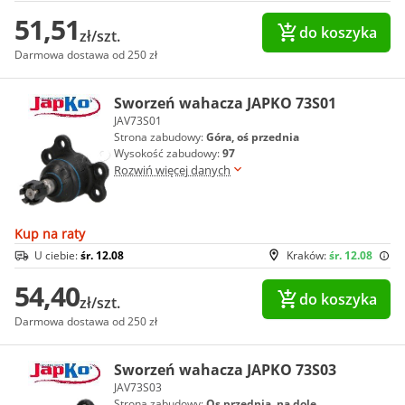
51,51
do koszyka
zł/szt.
Darmowa dostawa od 250 zł
Sworzeń wahacza JAPKO 73S01
JAV73S01
Strona zabudowy:
Góra, oś przednia
Wysokość zabudowy:
97
Rozwiń więcej danych
Kup na raty
U ciebie:
śr. 12.08
Kraków:
śr. 12.08
54,40
do koszyka
zł/szt.
Darmowa dostawa od 250 zł
Sworzeń wahacza JAPKO 73S03
JAV73S03
Strona zabudowy:
Os przednia, na dole