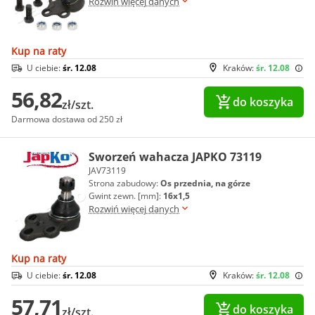
Rozwiń więcej danych
Kup na raty
U ciebie:
śr. 12.08
Kraków:
śr. 12.08
56,82
do koszyka
zł/szt.
Darmowa dostawa od 250 zł
Sworzeń wahacza JAPKO 73119
JAV73119
Strona zabudowy:
Os przednia, na górze
Gwint zewn. [mm]:
16x1,5
Rozwiń więcej danych
Kup na raty
U ciebie:
śr. 12.08
Kraków:
śr. 12.08
57,71
do koszyka
zł/szt.