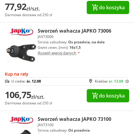
77,92
do koszyka
zł/szt.
Darmowa dostawa od 250 zł
Sworzeń wahacza JAPKO 73006
JAV73006
Strona zabudowy:
Os przednia, na dole
Gwint zewn. [mm]:
16x1,5
Rozwiń więcej danych
Kup na raty
U ciebie:
śr. 12.08
Kraków:
śr. 12.08
106,75
do koszyka
zł/szt.
Darmowa dostawa od 250 zł
Sworzeń wahacza JAPKO 73100
JAV73100
Strona zabudowy:
Oś przednia