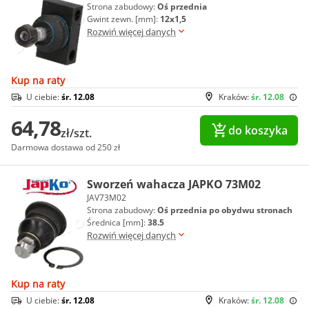
Strona zabudowy:
Oś przednia
Gwint zewn. [mm]:
12x1,5
Rozwiń więcej danych
Kup na raty
U ciebie:
śr. 12.08
Kraków:
śr. 12.08
64,78
do koszyka
zł/szt.
Darmowa dostawa od 250 zł
Sworzeń wahacza JAPKO 73M02
JAV73M02
Strona zabudowy:
Oś przednia po obydwu stronach
Średnica [mm]:
38.5
Rozwiń więcej danych
Kup na raty
U ciebie:
śr. 12.08
Kraków:
śr. 12.08