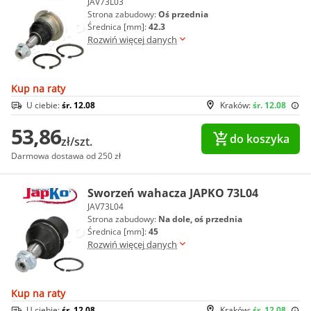
JAV73L03
Strona zabudowy:
Oś przednia
Średnica [mm]:
42.3
Rozwiń więcej danych
Kup na raty
U ciebie:
śr. 12.08
Kraków:
śr. 12.08
53,86
do koszyka
zł/szt.
Darmowa dostawa od 250 zł
Sworzeń wahacza JAPKO 73L04
JAV73L04
Strona zabudowy:
Na dole, oś przednia
Średnica [mm]:
45
Rozwiń więcej danych
Kup na raty
U ciebie:
śr. 12.08
Kraków:
śr. 12.08