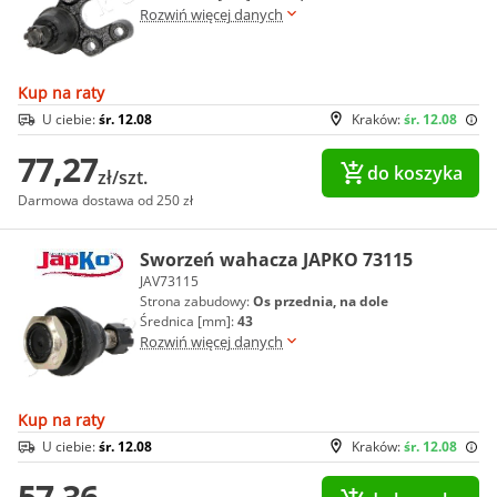
Rozwiń więcej danych
Kup na raty
U ciebie:
śr. 12.08
Kraków:
śr. 12.08
77,27
do koszyka
zł/szt.
Darmowa dostawa od 250 zł
Sworzeń wahacza JAPKO 73115
JAV73115
Strona zabudowy:
Os przednia, na dole
Średnica [mm]:
43
Rozwiń więcej danych
Kup na raty
U ciebie:
śr. 12.08
Kraków:
śr. 12.08
57,36