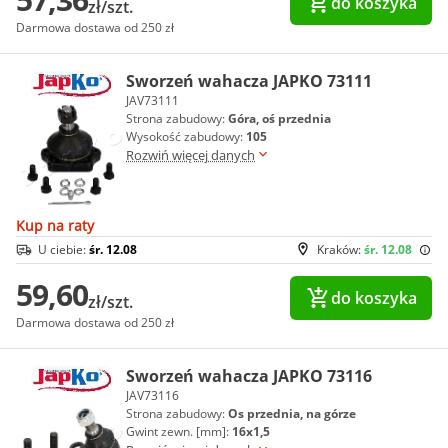
do koszyka
zł/szt.
Darmowa dostawa od 250 zł
Sworzeń wahacza JAPKO 73111
JAV73111
Strona zabudowy:
Góra, oś przednia
Wysokość zabudowy:
105
Rozwiń więcej danych
Kup na raty
U ciebie:
śr. 12.08
Kraków:
śr. 12.08
59,60
do koszyka
zł/szt.
Darmowa dostawa od 250 zł
Sworzeń wahacza JAPKO 73116
JAV73116
Strona zabudowy:
Os przednia, na górze
Gwint zewn. [mm]:
16x1,5