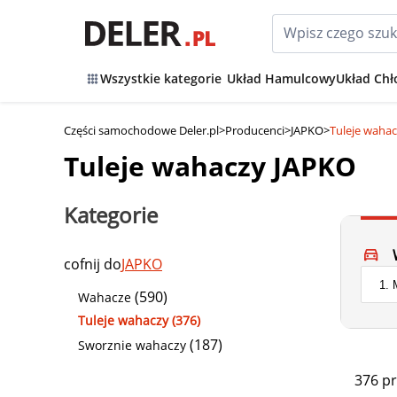
Wszystkie kategorie
Układ Hamulcowy
Układ Chł
Części samochodowe Deler.pl
>
Producenci
>
JAPKO
>
Tuleje waha
Tuleje wahaczy JAPKO
Kategorie
cofnij do
JAPKO
(590)
Wahacze
Tuleje wahaczy (376)
(187)
Sworznie wahaczy
376 p