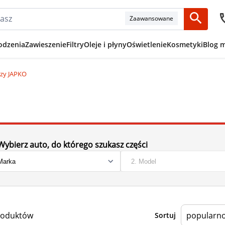
Zaawansowane
odzenia
Zawieszenie
Filtry
Oleje i płyny
Oświetlenie
Kosmetyki
Blog 
czy JAPKO
Wybierz auto, do którego szukasz części
roduktów
Sortuj