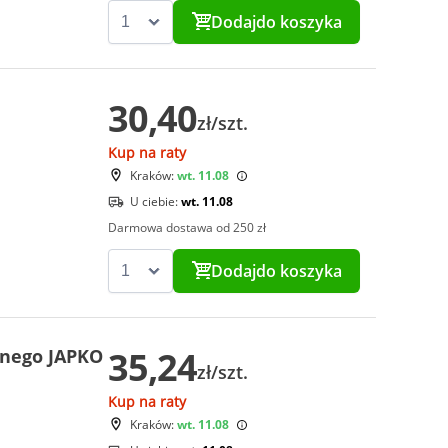
Dodaj
do koszyka
30,40
zł/szt.
Kup na raty
Kraków:
wt. 11.08
U ciebie:
wt. 11.08
Darmowa dostawa od 250 zł
Dodaj
do koszyka
35,24
znego JAPKO
zł/szt.
Kup na raty
Kraków:
wt. 11.08