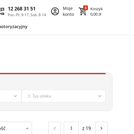
12 268 31 51
Moje
0
Koszyk
konto
0,00 zł
Pon.-Pt. 9-17, Sob. 8-14
motoryzacyjny
z
19