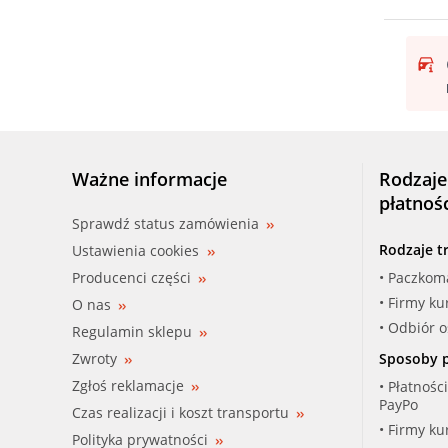
Ważne informacje
Rodzaje
płatnoś
Sprawdź status zamówienia
Rodzaje t
Ustawienia cookies
Producenci części
• Paczkom
• Firmy ku
O nas
• Odbiór 
Regulamin sklepu
Zwroty
Sposoby p
Zgłoś reklamacje
• Płatnośc
PayPo
Czas realizacji i koszt transportu
• Firmy ku
Polityka prywatności