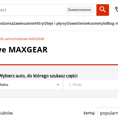
Zaawansowane
odzenia
Zawieszenie
Filtry
Oleje i płyny
Oświetlenie
Kosmetyki
Blog 
niki samochodowe MAXGEAR
owe MAXGEAR
Wybierz auto, do którego szukasz części
duktów
Sortuj