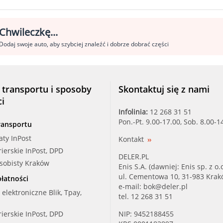
Chwileczkę...
Dodaj swoje auto, aby szybciej znaleźć i dobrze dobrać części
 transportu i sposoby
Skontaktuj się z nami
ci
Infolinia:
12 268 31 51
Pon.-Pt. 9.00-17.00, Sob. 8.00-1
ransportu
aty InPost
Kontakt
rierskie InPost, DPD
DELER.PL
osobisty Kraków
Enis S.A. (dawniej: Enis sp. z o.o
ul. Cementowa 10, 31-983 Kra
łatności
e-mail:
bok@deler.pl
i elektroniczne Blik, Tpay,
tel. 12 268 31 51
rierskie InPost, DPD
NIP: 9452188455