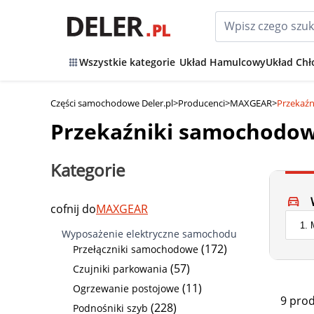
Wszystkie kategorie
Układ Hamulcowy
Układ Chł
Części samochodowe Deler.pl
>
Producenci
>
MAXGEAR
>
Przekaź
Przekaźniki samochod
Kategorie
cofnij do
MAXGEAR
Wyposażenie elektryczne samochodu
(172)
Przełączniki samochodowe
(57)
Czujniki parkowania
(11)
Ogrzewanie postojowe
9 pro
(228)
Podnośniki szyb