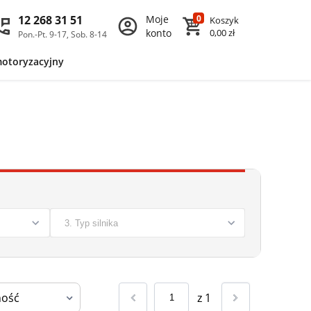
12 268 31 51
Moje
0
Koszyk
konto
0,00 zł
Pon.-Pt. 9-17, Sob. 8-14
motoryzacyjny
z
1