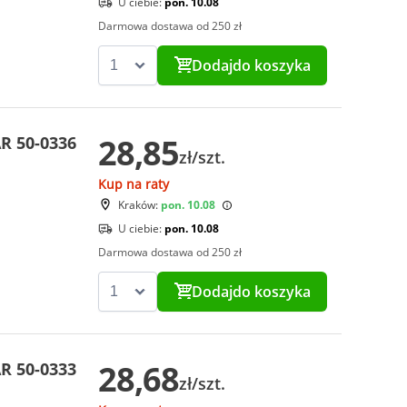
U ciebie:
pon. 10.08
Darmowa dostawa od 250 zł
Dodaj
do koszyka
28,85
R 50-0336
zł/szt.
Kup na raty
Kraków:
pon. 10.08
U ciebie:
pon. 10.08
Darmowa dostawa od 250 zł
Dodaj
do koszyka
28,68
R 50-0333
zł/szt.