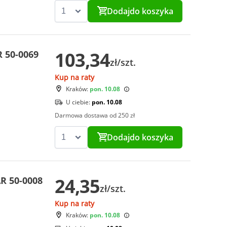
Dodaj
do koszyka
103,34
 50-0069
zł/szt.
Kup na raty
Kraków:
pon. 10.08
U ciebie:
pon. 10.08
Darmowa dostawa od 250 zł
Dodaj
do koszyka
24,35
R 50-0008
zł/szt.
Kup na raty
Kraków:
pon. 10.08