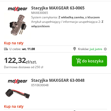
Stacyjka MAXGEAR 63-0065
MAX630065
System zamykania:
Z wkładką zamka, z kluczem
Artykuł uzupełniający / informacja uzupełniająca 2:
Z
włącznikiem
Kup na raty
U ciebie:
wt. 11.08
Kraków:
już jutro
122,32
do koszyka
zł/szt.
Darmowa dostawa od 250 zł
Stacyjka MAXGEAR 63-0048
0510630048
Kup na raty