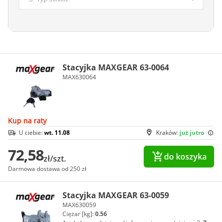
Stacyjka MAXGEAR 63-0064
MAX630064
Kup na raty
U ciebie:
wt. 11.08
Kraków:
już jutro
72,58
do koszyka
zł/szt.
Darmowa dostawa od 250 zł
Stacyjka MAXGEAR 63-0059
MAX630059
Ciężar [kg]:
0.56