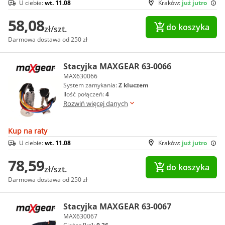
U ciebie:
wt. 11.08
Kraków:
już jutro
58,08
do koszyka
zł/szt.
Darmowa dostawa od 250 zł
Stacyjka MAXGEAR 63-0066
MAX630066
System zamykania:
Z kluczem
Ilość połączeń:
4
Rozwiń więcej danych
Kup na raty
U ciebie:
wt. 11.08
Kraków:
już jutro
78,59
do koszyka
zł/szt.
Darmowa dostawa od 250 zł
Stacyjka MAXGEAR 63-0067
MAX630067