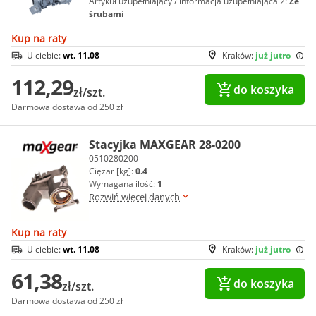
Artykuł uzupełniający / informacja uzupełniająca 2:
Ze
śrubami
Kup na raty
U ciebie:
wt. 11.08
Kraków:
już jutro
112,29
do koszyka
zł/szt.
Darmowa dostawa od 250 zł
Stacyjka MAXGEAR 28-0200
0510280200
Ciężar [kg]:
0.4
Wymagana ilość:
1
Rozwiń więcej danych
Kup na raty
U ciebie:
wt. 11.08
Kraków:
już jutro
61,38
do koszyka
zł/szt.
Darmowa dostawa od 250 zł