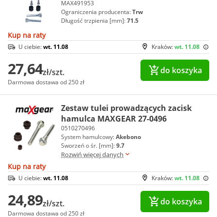
MAX491953
Ograniczenia producenta:
Trw
Długość trzpienia [mm]:
71.5
Kup na raty
U ciebie:
wt. 11.08
Kraków:
wt. 11.08
27,64
do koszyka
zł/szt.
Darmowa dostawa od 250 zł
Zestaw tulei prowadzących zacisk
hamulca MAXGEAR 27-0496
0510270496
System hamulcowy:
Akebono
Sworzeń o śr. [mm]:
9.7
Rozwiń więcej danych
Kup na raty
U ciebie:
wt. 11.08
Kraków:
wt. 11.08
24,89
do koszyka
zł/szt.
Darmowa dostawa od 250 zł