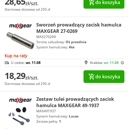
28,65
do koszyka
zł/szt.
Darmowa dostawa od 250 zł
Sworzeń prowadzący zacisk hamulca
MAXGEAR 27-0269
MAX270269
Strona zabudowy:
Oś przednia
System hamulcowy:
Ate
Kup na raty
U ciebie:
wt. 11.08
Kraków:
wt. 11.08
18,29
do koszyka
zł/szt.
Darmowa dostawa od 250 zł
Zestaw tulei prowadzących zacisk
hamulca MAXGEAR 49-1937
MAX491937
System hamulcowy:
Lucas
Zestaw pełny:
1