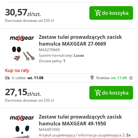
30,57
do koszyka
zł/szt.
Darmowa dostawa od 250 zł
Zestaw tulei prowadzących zacisk
hamulca MAXGEAR 27-0669
MAX270669
System hamulcowy:
Lucas
Zestaw pełny:
1
Kup na raty
U ciebie:
wt. 11.08
Kraków:
wt. 11.08
27,15
do koszyka
zł/szt.
Darmowa dostawa od 250 zł
Zestaw tulei prowadzących zacisk
hamulca MAXGEAR 49-1950
MAX491950
Artykuł uzupełniający / informacja uzupełniająca 2:
Ze