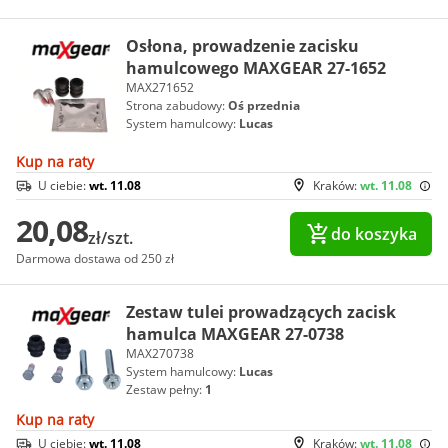
Osłona, prowadzenie zacisku
hamulcowego MAXGEAR 27-1652
MAX271652
Strona zabudowy:
Oś przednia
System hamulcowy:
Lucas
Kup na raty
U ciebie:
wt. 11.08
Kraków:
wt. 11.08
20,08
do koszyka
zł/szt.
Darmowa dostawa od 250 zł
Zestaw tulei prowadzących zacisk
hamulca MAXGEAR 27-0738
MAX270738
System hamulcowy:
Lucas
Zestaw pełny:
1
Kup na raty
U ciebie:
wt. 11.08
Kraków:
wt. 11.08