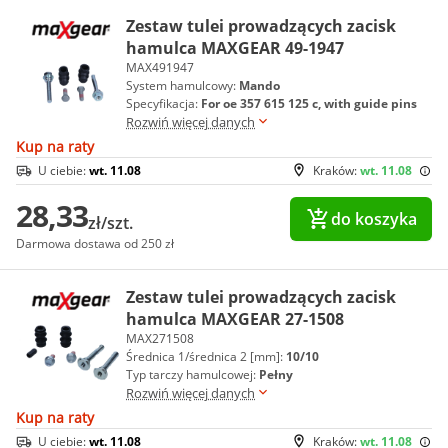
Zestaw tulei prowadzących zacisk
hamulca MAXGEAR 49-1947
MAX491947
System hamulcowy:
Mando
Specyfikacja:
For oe 357 615 125 c, with guide pins
Rozwiń więcej danych
Kup na raty
U ciebie:
wt. 11.08
Kraków:
wt. 11.08
28,33
do koszyka
zł/szt.
Darmowa dostawa od 250 zł
Zestaw tulei prowadzących zacisk
hamulca MAXGEAR 27-1508
MAX271508
Średnica 1/średnica 2 [mm]:
10/10
Typ tarczy hamulcowej:
Pełny
Rozwiń więcej danych
Kup na raty
U ciebie:
wt. 11.08
Kraków:
wt. 11.08