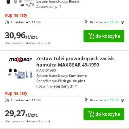
System hamulcowy:
Bosch
Zestaw pełny:
1
Kup na raty
U ciebie:
wt. 11.08
Kraków:
wt. 11.08
30,96
do koszyka
zł/szt.
Darmowa dostawa od 250 zł
Zestaw tulei prowadzących zacisk
hamulca MAXGEAR 49-1990
MAX491990
System hamulcowy:
Sumitomo
Specyfikacja:
With guide pins
Rozwiń więcej danych
Kup na raty
U ciebie:
wt. 11.08
Kraków:
wt. 11.08
29,27
do koszyka
zł/szt.
Darmowa dostawa od 250 zł