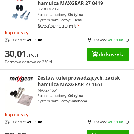
hamulca MAXGEAR 27-0419
0510270419
Strona zabudowy:
Oś tylna
System hamulcowy:
Lucas
Rozwiń więcej danych
Kup na raty
U ciebie:
wt. 11.08
Kraków:
wt. 11.08
30,01
do koszyka
zł/szt.
Darmowa dostawa od 250 zł
Zestaw tulei prowadzących, zacisk
hamulca MAXGEAR 27-1651
MAX271651
Strona zabudowy:
Oś tylna
System hamulcowy:
Akebono
Kup na raty
U ciebie:
wt. 11.08
Kraków:
wt. 11.08