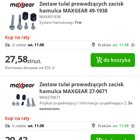
Zestaw tulei prowadzących zacisk
hamulca MAXGEAR 49-1938
MAX491938
System hamulcowy:
Trw
Kup na raty
U ciebie:
wt. 11.08
Kraków:
wt. 11.08
27,58
do koszyka
zł/szt.
Darmowa dostawa od 250 zł
Zestaw tulei prowadzących zacisk
hamulca MAXGEAR 27-0671
MAX270671
Artykuł uzupełniający / informacja uzupełniająca 2:
Ze
sworzniem
Kup na raty
U ciebie:
wt. 11.08
Kraków:
wt. 11.08
29,43