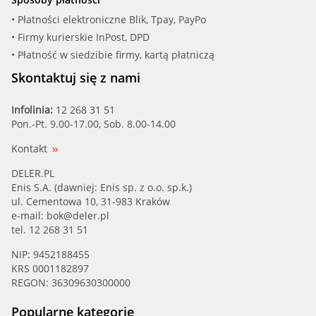
• Płatności elektroniczne Blik, Tpay, PayPo
• Firmy kurierskie InPost, DPD
• Płatność w siedzibie firmy, kartą płatniczą
Skontaktuj się z nami
Infolinia:
12 268 31 51
Pon.-Pt. 9.00-17.00, Sob. 8.00-14.00
Kontakt
DELER.PL
Enis S.A. (dawniej: Enis sp. z o.o. sp.k.)
ul. Cementowa 10, 31-983 Kraków
e-mail:
bok@deler.pl
tel. 12 268 31 51
NIP: 9452188455
KRS 0001182897
REGON: 36309630300000
Popularne kategorie