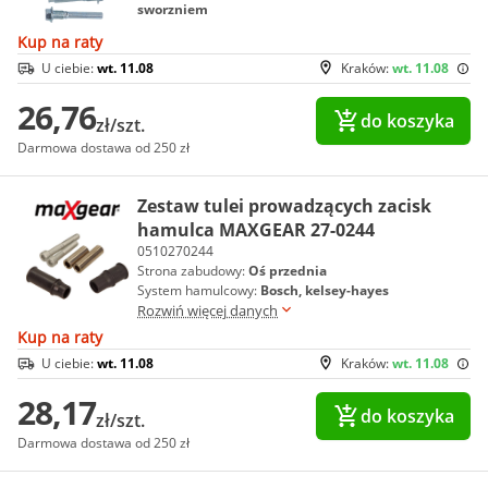
sworzniem
Kup na raty
U ciebie:
wt. 11.08
Kraków:
wt. 11.08
26,76
do koszyka
zł/szt.
Darmowa dostawa od 250 zł
Zestaw tulei prowadzących zacisk
hamulca MAXGEAR 27-0244
0510270244
Strona zabudowy:
Oś przednia
System hamulcowy:
Bosch, kelsey-hayes
Rozwiń więcej danych
Kup na raty
U ciebie:
wt. 11.08
Kraków:
wt. 11.08
28,17
do koszyka
zł/szt.
Darmowa dostawa od 250 zł