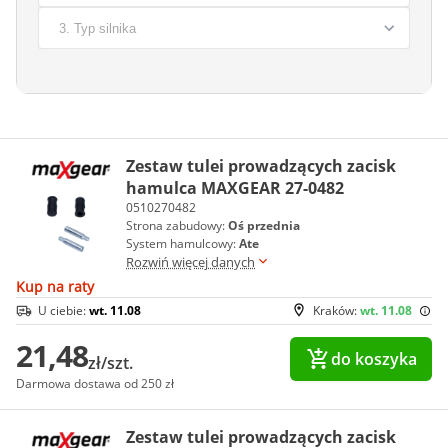
Zestaw tulei prowadzących zacisk
hamulca MAXGEAR 27-0482
0510270482
Strona zabudowy:
Oś przednia
System hamulcowy:
Ate
Rozwiń więcej danych
Kup na raty
U ciebie:
wt. 11.08
Kraków:
wt. 11.08
21,48
do koszyka
zł/szt.
Darmowa dostawa od 250 zł
Zestaw tulei prowadzących zacisk