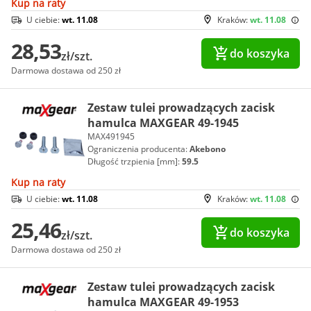
Kup na raty
U ciebie:
wt. 11.08
Kraków:
wt. 11.08
28,53
do koszyka
zł/szt.
Darmowa dostawa od 250 zł
Zestaw tulei prowadzących zacisk
hamulca MAXGEAR 49-1945
MAX491945
Ograniczenia producenta:
Akebono
Długość trzpienia [mm]:
59.5
Kup na raty
U ciebie:
wt. 11.08
Kraków:
wt. 11.08
25,46
do koszyka
zł/szt.
Darmowa dostawa od 250 zł
Zestaw tulei prowadzących zacisk
hamulca MAXGEAR 49-1953