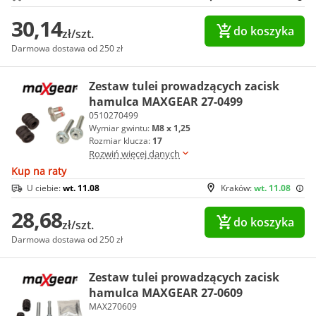
30,14
do koszyka
zł/szt.
Darmowa dostawa od 250 zł
Zestaw tulei prowadzących zacisk
hamulca MAXGEAR 27-0499
0510270499
Wymiar gwintu:
M8 x 1,25
Rozmiar klucza:
17
Rozwiń więcej danych
Kup na raty
U ciebie:
wt. 11.08
Kraków:
wt. 11.08
28,68
do koszyka
zł/szt.
Darmowa dostawa od 250 zł
Zestaw tulei prowadzących zacisk
hamulca MAXGEAR 27-0609
MAX270609