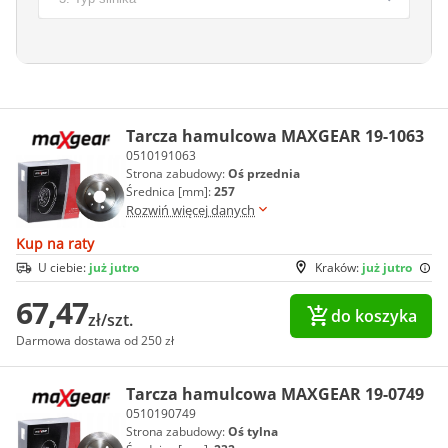
Tarcza hamulcowa MAXGEAR 19-1063
0510191063
Strona zabudowy:
Oś przednia
Średnica [mm]:
257
Rozwiń więcej danych
Kup na raty
U ciebie:
już jutro
Kraków:
już jutro
67,47
do koszyka
zł/szt.
Darmowa dostawa od 250 zł
Tarcza hamulcowa MAXGEAR 19-0749
0510190749
Strona zabudowy:
Oś tylna