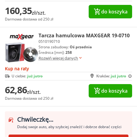
160,35
do koszyka
zł/szt.
Darmowa dostawa od 250 zł
Tarcza hamulcowa MAXGEAR 19-0710
0510190710
Strona zabudowy:
Oś przednia
Średnica [mm]:
258
Rozwiń więcej danych
Kup na raty
U ciebie:
już jutro
Kraków:
już jutro
62,86
do koszyka
zł/szt.
Darmowa dostawa od 250 zł
Chwileczkę...
Dodaj swoje auto, aby szybciej znaleźć i dobrze dobrać części