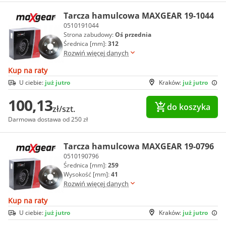
Tarcza hamulcowa MAXGEAR 19-1044
0510191044
Strona zabudowy:
Oś przednia
Średnica [mm]:
312
Rozwiń więcej danych
Kup na raty
U ciebie:
już jutro
Kraków:
już jutro
100,13
do koszyka
zł/szt.
Darmowa dostawa od 250 zł
Tarcza hamulcowa MAXGEAR 19-0796
0510190796
Średnica [mm]:
259
Wysokość [mm]:
41
Rozwiń więcej danych
Kup na raty
U ciebie:
już jutro
Kraków:
już jutro