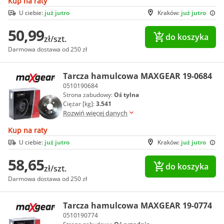
Kup na raty
U ciebie:
już jutro
Kraków:
już jutro
50,99
do koszyka
zł/szt.
Darmowa dostawa od 250 zł
Tarcza hamulcowa MAXGEAR 19-0684
0510190684
Strona zabudowy:
Oś tylna
Ciężar [kg]:
3.541
Rozwiń więcej danych
Kup na raty
U ciebie:
już jutro
Kraków:
już jutro
58,65
do koszyka
zł/szt.
Darmowa dostawa od 250 zł
Tarcza hamulcowa MAXGEAR 19-0774
0510190774