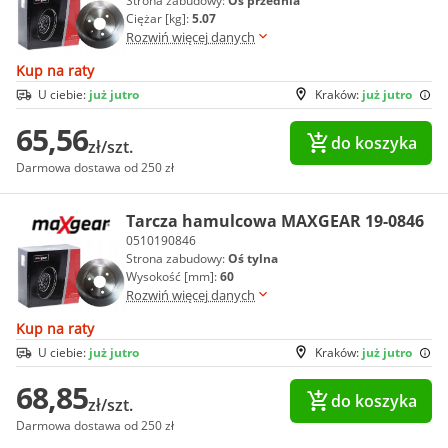
Strona zabudowy:
Oś przednia
Ciężar [kg]:
5.07
Rozwiń więcej danych
Kup na raty
U ciebie:
już jutro
Kraków:
już jutro
65,56
do koszyka
zł/szt.
Darmowa dostawa od 250 zł
Tarcza hamulcowa MAXGEAR 19-0846
0510190846
Strona zabudowy:
Oś tylna
Wysokość [mm]:
60
Rozwiń więcej danych
Kup na raty
U ciebie:
już jutro
Kraków:
już jutro
68,85
do koszyka
zł/szt.
Darmowa dostawa od 250 zł