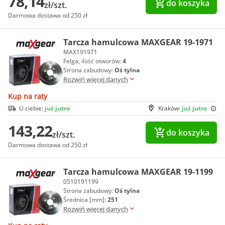
78,14
do koszyka
zł/szt.
Darmowa dostawa od 250 zł
Tarcza hamulcowa MAXGEAR 19-1971
MAX191971
Felga, ilość otworów:
4
Strona zabudowy:
Oś tylna
Rozwiń więcej danych
Kup na raty
U ciebie:
już jutro
Kraków:
już jutro
143,22
do koszyka
zł/szt.
Darmowa dostawa od 250 zł
Tarcza hamulcowa MAXGEAR 19-1199
0510191199
Strona zabudowy:
Oś tylna
Średnica [mm]:
251
Rozwiń więcej danych