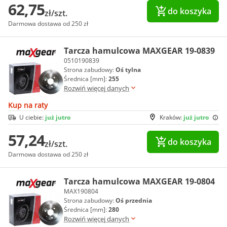
62,75
do koszyka
zł/szt.
Darmowa dostawa od 250 zł
Tarcza hamulcowa MAXGEAR 19-0839
0510190839
Strona zabudowy:
Oś tylna
Średnica [mm]:
255
Rozwiń więcej danych
Kup na raty
U ciebie:
już jutro
Kraków:
już jutro
57,24
do koszyka
zł/szt.
Darmowa dostawa od 250 zł
Tarcza hamulcowa MAXGEAR 19-0804
MAX190804
Strona zabudowy:
Oś przednia
Średnica [mm]:
280
Rozwiń więcej danych