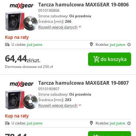
Tarcza hamulcowa MAXGEAR 19-0806
0510190806
Strona zabudowy:
Oś przednia
Średnica [mm]:
266
Rozwiń więcej danych
Kup na raty
U ciebie:
już jutro
Kraków:
już jutro
64,44
do koszyka
zł/szt.
Darmowa dostawa od 250 zł
Tarcza hamulcowa MAXGEAR 19-0807
0510190807
Strona zabudowy:
Oś przednia
Średnica [mm]:
283
Rozwiń więcej danych
Kup na raty
U ciebie:
już jutro
Kraków:
już jutro