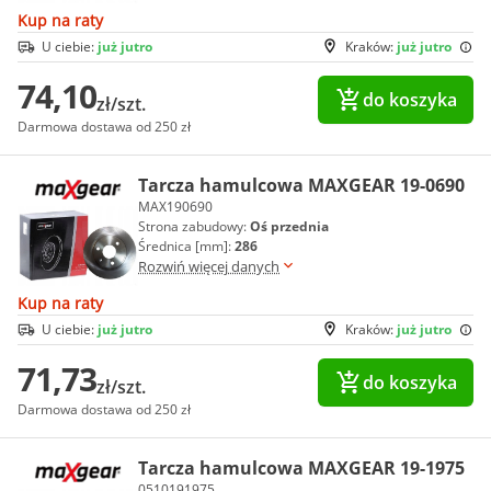
Kup na raty
U ciebie:
już jutro
Kraków:
już jutro
74,10
do koszyka
zł/szt.
Darmowa dostawa od 250 zł
Tarcza hamulcowa MAXGEAR 19-0690
MAX190690
Strona zabudowy:
Oś przednia
Średnica [mm]:
286
Rozwiń więcej danych
Kup na raty
U ciebie:
już jutro
Kraków:
już jutro
71,73
do koszyka
zł/szt.
Darmowa dostawa od 250 zł
Tarcza hamulcowa MAXGEAR 19-1975
0510191975