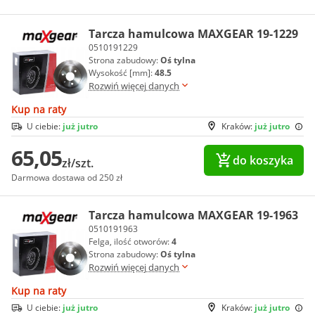
Tarcza hamulcowa MAXGEAR 19-1229
0510191229
Strona zabudowy:
Oś tylna
Wysokość [mm]:
48.5
Rozwiń więcej danych
Kup na raty
U ciebie:
już jutro
Kraków:
już jutro
65,05
do koszyka
zł/szt.
Darmowa dostawa od 250 zł
Tarcza hamulcowa MAXGEAR 19-1963
0510191963
Felga, ilość otworów:
4
Strona zabudowy:
Oś tylna
Rozwiń więcej danych
Kup na raty
U ciebie:
już jutro
Kraków:
już jutro