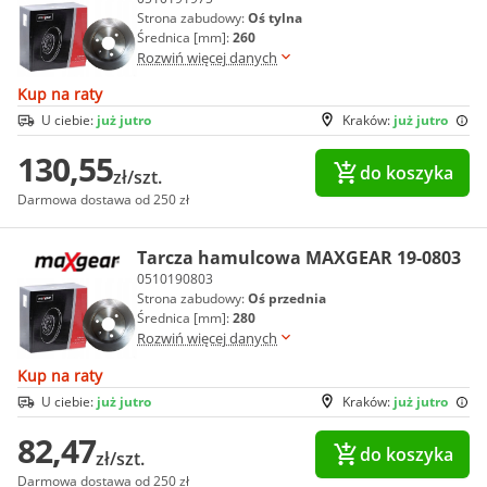
Strona zabudowy:
Oś tylna
Średnica [mm]:
260
Rozwiń więcej danych
Kup na raty
U ciebie:
już jutro
Kraków:
już jutro
130,55
do koszyka
zł/szt.
Darmowa dostawa od 250 zł
Tarcza hamulcowa MAXGEAR 19-0803
0510190803
Strona zabudowy:
Oś przednia
Średnica [mm]:
280
Rozwiń więcej danych
Kup na raty
U ciebie:
już jutro
Kraków:
już jutro
82,47
do koszyka
zł/szt.
Darmowa dostawa od 250 zł