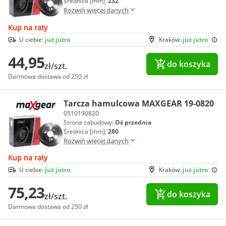
Średnica [mm]:
232
Rozwiń więcej danych
Kup na raty
U ciebie:
już jutro
Kraków:
już jutro
44,95
do koszyka
zł/szt.
Darmowa dostawa od 250 zł
Tarcza hamulcowa MAXGEAR 19-0820
0510190820
Strona zabudowy:
Oś przednia
Średnica [mm]:
280
Rozwiń więcej danych
Kup na raty
U ciebie:
już jutro
Kraków:
już jutro
75,23
do koszyka
zł/szt.
Darmowa dostawa od 250 zł