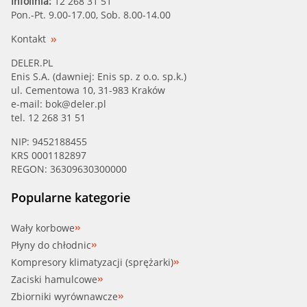
Infolinia:
12 268 31 51
Pon.-Pt. 9.00-17.00, Sob. 8.00-14.00
Kontakt
DELER.PL
Enis S.A. (dawniej: Enis sp. z o.o. sp.k.)
ul. Cementowa 10, 31-983 Kraków
e-mail:
bok@deler.pl
tel. 12 268 31 51
NIP: 9452188455
KRS 0001182897
REGON: 36309630300000
Popularne kategorie
Wały korbowe
Płyny do chłodnic
Kompresory klimatyzacji (sprężarki)
Zaciski hamulcowe
Zbiorniki wyrównawcze