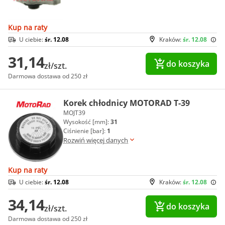
Kup na raty
U ciebie:
śr. 12.08
Kraków:
śr. 12.08
31,14
do koszyka
zł/szt.
Darmowa dostawa od 250 zł
Korek chłodnicy MOTORAD T-39
MOJT39
Wysokość [mm]:
31
Ciśnienie [bar]:
1
Rozwiń więcej danych
Kup na raty
U ciebie:
śr. 12.08
Kraków:
śr. 12.08
34,14
do koszyka
zł/szt.
Darmowa dostawa od 250 zł