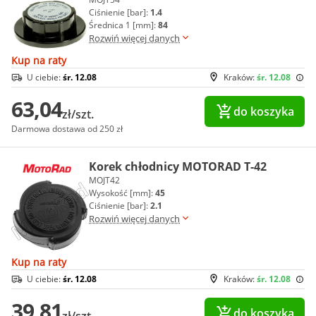
Ciśnienie [bar]:
1.4
Średnica 1 [mm]:
84
Rozwiń więcej danych
Kup na raty
U ciebie:
śr. 12.08
Kraków:
śr. 12.08
63,04
do koszyka
zł/szt.
Darmowa dostawa od 250 zł
Korek chłodnicy MOTORAD T-42
MOJT42
Wysokość [mm]:
45
Ciśnienie [bar]:
2.1
Rozwiń więcej danych
Kup na raty
U ciebie:
śr. 12.08
Kraków:
śr. 12.08
39,81
do koszyka
zł/szt.