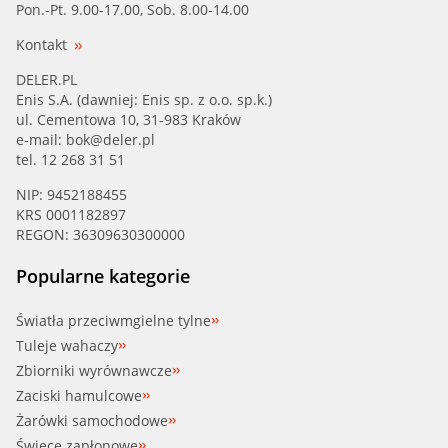
Pon.-Pt. 9.00-17.00, Sob. 8.00-14.00
Kontakt
DELER.PL
Enis S.A. (dawniej: Enis sp. z o.o. sp.k.)
ul. Cementowa 10, 31-983 Kraków
e-mail:
bok@deler.pl
tel. 12 268 31 51
NIP: 9452188455
KRS 0001182897
REGON: 36309630300000
Popularne kategorie
Światła przeciwmgielne tylne
Tuleje wahaczy
Zbiorniki wyrównawcze
Zaciski hamulcowe
Żarówki samochodowe
Świece zapłonowe