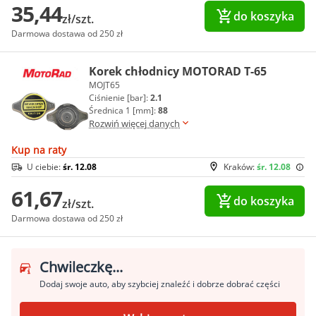
35,44
do koszyka
zł/szt.
Darmowa dostawa od 250 zł
Korek chłodnicy MOTORAD T-65
MOJT65
Ciśnienie [bar]:
2.1
Średnica 1 [mm]:
88
Rozwiń więcej danych
Kup na raty
U ciebie:
śr. 12.08
Kraków:
śr. 12.08
61,67
do koszyka
zł/szt.
Darmowa dostawa od 250 zł
Chwileczkę...
Dodaj swoje auto, aby szybciej znaleźć i dobrze dobrać części