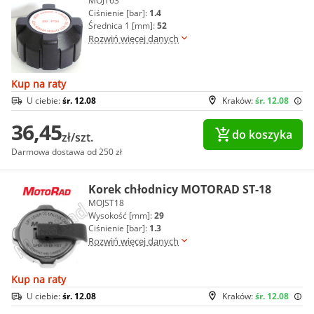
MOJT63
Ciśnienie [bar]:
1.4
Średnica 1 [mm]:
52
Rozwiń więcej danych
Kup na raty
U ciebie:
śr. 12.08
Kraków:
śr. 12.08
36,45
do koszyka
zł/szt.
Darmowa dostawa od 250 zł
Korek chłodnicy MOTORAD ST-18
MOJST18
Wysokość [mm]:
29
Ciśnienie [bar]:
1.3
Rozwiń więcej danych
Kup na raty
U ciebie:
śr. 12.08
Kraków:
śr. 12.08