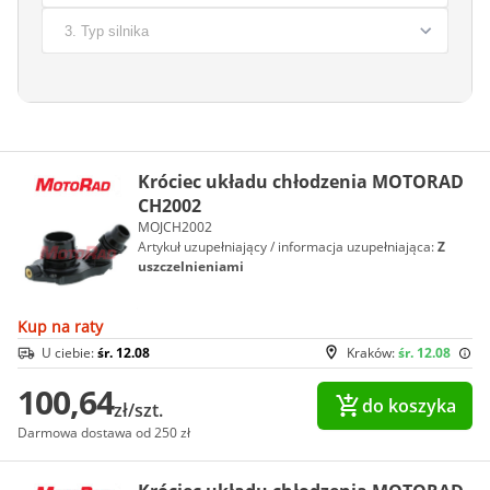
Króciec układu chłodzenia MOTORAD
CH2002
MOJCH2002
Artykuł uzupełniający / informacja uzupełniająca:
Z
uszczelnieniami
Kup na raty
U ciebie:
śr. 12.08
Kraków:
śr. 12.08
100,64
do koszyka
zł/szt.
Darmowa dostawa od 250 zł