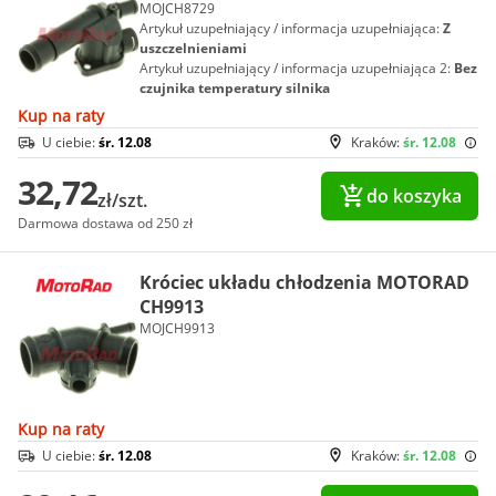
MOJCH8729
Artykuł uzupełniający / informacja uzupełniająca:
Z
uszczelnieniami
Artykuł uzupełniający / informacja uzupełniająca 2:
Bez
czujnika temperatury silnika
Kup na raty
U ciebie:
śr. 12.08
Kraków:
śr. 12.08
32,72
do koszyka
zł/szt.
Darmowa dostawa od 250 zł
Króciec układu chłodzenia MOTORAD
CH9913
MOJCH9913
Kup na raty
U ciebie:
śr. 12.08
Kraków:
śr. 12.08