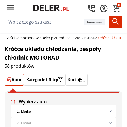
0
Zaawansowane
Części samochodowe Deler.pl
>
Producenci
>
MOTORAD
>
Króćce układu ch
Króćce układu chłodzenia, zespoły
chłodnic MOTORAD
58 produktów
Auto
Kategorie i filtry
Sortuj
Wybierz auto