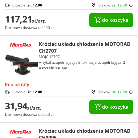
U ciebie:
śr. 12.08
Kraków:
śr. 12.08
117,21
do koszyka
zł/szt.
Darmowa dostawa od 250 zł
Króciec układu chłodzenia MOTORAD
CH2707
MOJCH2707
Artykuł uzupełniający / informacja uzupełniająca:
Z
uszczelnieniami
Kup na raty
U ciebie:
śr. 12.08
Kraków:
śr. 12.08
31,94
do koszyka
zł/szt.
Darmowa dostawa od 250 zł
Króciec układu chłodzenia MOTORAD
CH9995