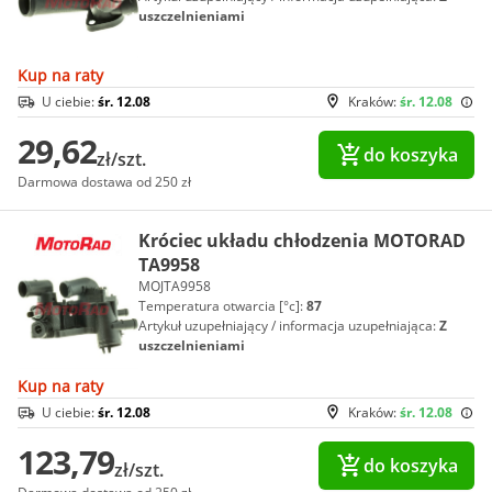
uszczelnieniami
Kup na raty
U ciebie:
śr. 12.08
Kraków:
śr. 12.08
29,62
do koszyka
zł/szt.
Darmowa dostawa od 250 zł
Króciec układu chłodzenia MOTORAD
TA9958
MOJTA9958
Temperatura otwarcia [°c]:
87
Artykuł uzupełniający / informacja uzupełniająca:
Z
uszczelnieniami
Kup na raty
U ciebie:
śr. 12.08
Kraków:
śr. 12.08
123,79
do koszyka
zł/szt.