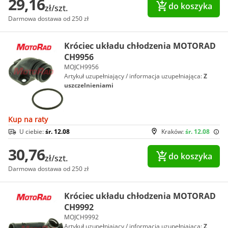
29,16
do koszyka
zł/szt.
Darmowa dostawa od 250 zł
Króciec układu chłodzenia MOTORAD
CH9956
MOJCH9956
Artykuł uzupełniający / informacja uzupełniająca:
Z
uszczelnieniami
Kup na raty
U ciebie:
śr. 12.08
Kraków:
śr. 12.08
30,76
do koszyka
zł/szt.
Darmowa dostawa od 250 zł
Króciec układu chłodzenia MOTORAD
CH9992
MOJCH9992
Artykuł uzupełniający / informacja uzupełniająca:
Z