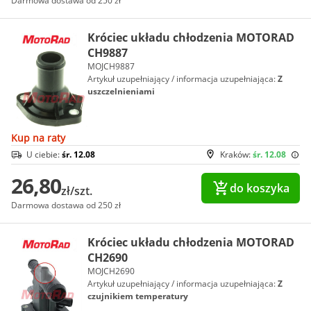
Darmowa dostawa od 250 zł
Króciec układu chłodzenia MOTORAD
CH9887
MOJCH9887
Artykuł uzupełniający / informacja uzupełniająca:
Z
uszczelnieniami
Kup na raty
U ciebie:
śr. 12.08
Kraków:
śr. 12.08
26,80
do koszyka
zł/szt.
Darmowa dostawa od 250 zł
Króciec układu chłodzenia MOTORAD
CH2690
MOJCH2690
Artykuł uzupełniający / informacja uzupełniająca:
Z
czujnikiem temperatury