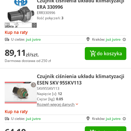
Czujnik ciśnienia układu klimatyzacji
ERA 330996
ERR330996
Ilość połączeń:
3
Kup na raty
U ciebie:
już jutro
Kraków:
już jutro
89,11
do koszyka
zł/szt.
Darmowa dostawa od 250 zł
Czujnik ciśnienia układu klimatyzacji
ESEN SKV 95SKV113
SKV95SKV113
Napięcie [v]:
12
Ciężar [kg]:
0.05
Rozwiń więcej danych
Kup na raty
U ciebie:
już jutro
Kraków:
już jutro