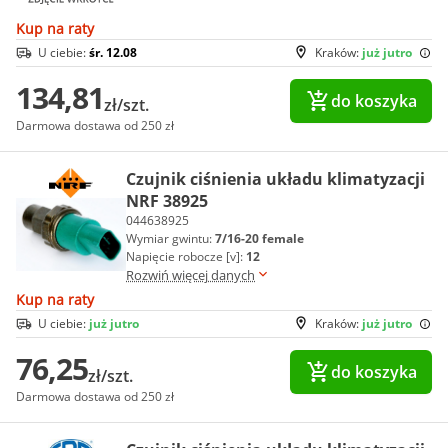
Kup na raty
U ciebie:
śr. 12.08
Kraków:
już jutro
134,81
do koszyka
zł/szt.
Darmowa dostawa od 250 zł
Czujnik ciśnienia układu klimatyzacji
NRF 38925
044638925
Wymiar gwintu:
7/16-20 female
Napięcie robocze [v]:
12
Rozwiń więcej danych
Kup na raty
U ciebie:
już jutro
Kraków:
już jutro
76,25
do koszyka
zł/szt.
Darmowa dostawa od 250 zł