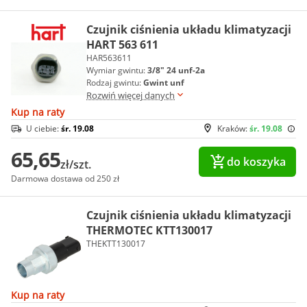
Czujnik ciśnienia układu klimatyzacji
HART 563 611
HAR563611
Wymiar gwintu:
3/8" 24 unf-2a
Rodzaj gwintu:
Gwint unf
Rozwiń więcej danych
Kup na raty
U ciebie:
śr. 19.08
Kraków:
śr. 19.08
65,65
do koszyka
zł/szt.
Darmowa dostawa od 250 zł
Czujnik ciśnienia układu klimatyzacji
THERMOTEC KTT130017
THEKTT130017
Kup na raty