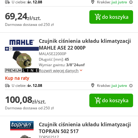
U ciebie:
śr. 12.08
Kraków:
już jutro
69,24
do koszyka
zł/szt.
Darmowa dostawa od 250 zł
Czujnik ciśnienia układu klimatyzacji
MAHLE ASE 22 000P
MALASE22000P
Długość [mm]:
45
Wymiar gwintu:
3/8"24unf
Rozwiń więcej danych
Kup na raty
U ciebie:
śr. 12.08
Kraków:
już jutro
100,08
do koszyka
zł/szt.
Darmowa dostawa od 250 zł
Czujnik ciśnienia układu klimatyzacji
TOPRAN 502 517
TOP502517