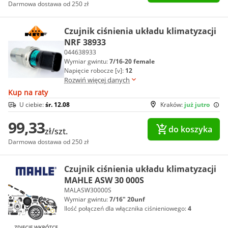
Darmowa dostawa od 250 zł
Czujnik ciśnienia układu klimatyzacji
NRF 38933
044638933
Wymiar gwintu:
7/16-20 female
Napięcie robocze [v]:
12
Rozwiń więcej danych
Kup na raty
U ciebie:
śr. 12.08
Kraków:
już jutro
99,33
do koszyka
zł/szt.
Darmowa dostawa od 250 zł
Czujnik ciśnienia układu klimatyzacji
MAHLE ASW 30 000S
MALASW30000S
Wymiar gwintu:
7/16" 20unf
Ilość połączeń dla włącznika ciśnieniowego:
4