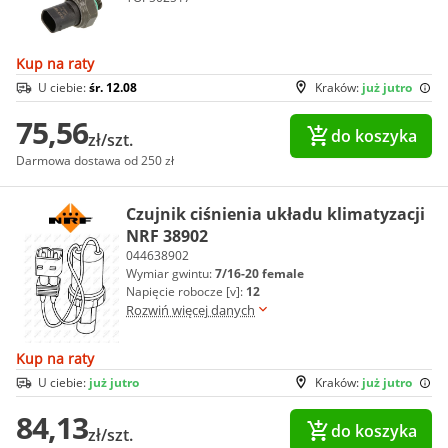
Kup na raty
U ciebie:
śr. 12.08
Kraków:
już jutro
75,56
do koszyka
zł/szt.
Darmowa dostawa od 250 zł
Czujnik ciśnienia układu klimatyzacji
NRF 38902
044638902
Wymiar gwintu:
7/16-20 female
Napięcie robocze [v]:
12
Rozwiń więcej danych
Kup na raty
U ciebie:
już jutro
Kraków:
już jutro
84,13
do koszyka
zł/szt.