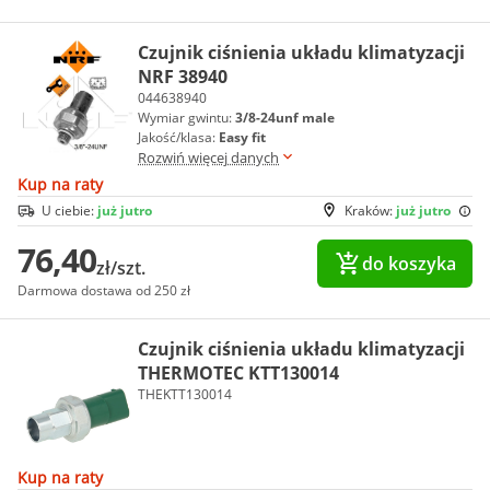
Czujnik ciśnienia układu klimatyzacji
NRF 38940
044638940
Wymiar gwintu:
3/8-24unf male
Jakość/klasa:
Easy fit
Rozwiń więcej danych
Kup na raty
U ciebie:
już jutro
Kraków:
już jutro
76,40
do koszyka
zł/szt.
Darmowa dostawa od 250 zł
Czujnik ciśnienia układu klimatyzacji
THERMOTEC KTT130014
THEKTT130014
Kup na raty