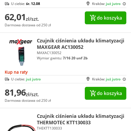
U ciebie:
śr. 12.08
Kraków:
już jutro
62,01
do koszyka
zł/szt.
Darmowa dostawa od 250 zł
Czujnik ciśnienia układu klimatyzacji
MAXGEAR AC130052
MAXAC130052
Wymiar gwintu:
7/16 20 unf 2b
Kup na raty
U ciebie:
już jutro
Kraków:
już jutro
81,96
do koszyka
zł/szt.
Darmowa dostawa od 250 zł
Czujnik ciśnienia układu klimatyzacji
THERMOTEC KTT130033
THEKTT130033