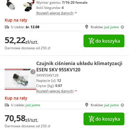
Wymiar gwintu:
7/16-20 female
Ilość biegunów:
4
Rozwiń więcej danych
Kup na raty
U ciebie:
śr. 12.08
Kraków:
już jutro
52,22
do koszyka
zł/szt.
Darmowa dostawa od 250 zł
Czujnik ciśnienia układu klimatyzacji
ESEN SKV 95SKV120
SKV95SKV120
Napięcie [v]:
12
Ciężar [kg]:
0.07
Rozwiń więcej danych
Kup na raty
U ciebie:
już jutro
Kraków:
już jutro
70,58
do koszyka
zł/szt.
Darmowa dostawa od 250 zł