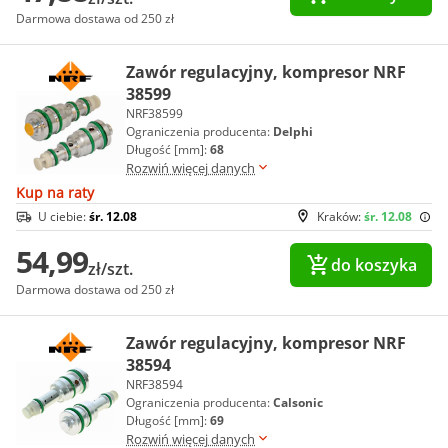
Darmowa dostawa od 250 zł
Zawór regulacyjny, kompresor NRF
38599
NRF38599
Ograniczenia producenta:
Delphi
Długość [mm]:
68
Rozwiń więcej danych
Kup na raty
U ciebie:
śr. 12.08
Kraków:
śr. 12.08
54,99
do koszyka
zł/szt.
Darmowa dostawa od 250 zł
Zawór regulacyjny, kompresor NRF
38594
NRF38594
Ograniczenia producenta:
Calsonic
Długość [mm]:
69
Rozwiń więcej danych