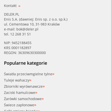
Kontakt
DELER.PL
Enis S.A. (dawniej: Enis sp. z o.o. sp.k.)
ul. Cementowa 10, 31-983 Kraków
e-mail:
bok@deler.pl
tel. 12 268 31 51
NIP: 9452188455
KRS 0001182897
REGON: 36309630300000
Popularne kategorie
Światła przeciwmgielne tylne
Tuleje wahaczy
Zbiorniki wyrównawcze
Zaciski hamulcowe
Żarówki samochodowe
Świece zapłonowe