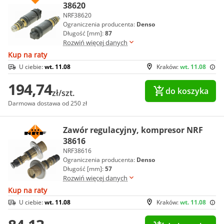
38620
NRF38620
Ograniczenia producenta:
Denso
Długość [mm]:
87
Rozwiń więcej danych
Kup na raty
U ciebie:
wt. 11.08
Kraków:
wt. 11.08
194,74
do koszyka
zł/szt.
Darmowa dostawa od 250 zł
Zawór regulacyjny, kompresor NRF
38616
NRF38616
Ograniczenia producenta:
Denso
Długość [mm]:
57
Rozwiń więcej danych
Kup na raty
U ciebie:
wt. 11.08
Kraków:
wt. 11.08