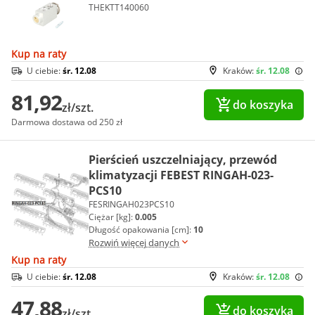
THEKTT140060
Kup na raty
U ciebie:
śr. 12.08
Kraków:
śr. 12.08
81,92
do koszyka
zł/szt.
Darmowa dostawa od 250 zł
Pierścień uszczelniający, przewód
klimatyzacji FEBEST RINGAH-023-
PCS10
FESRINGAH023PCS10
Ciężar [kg]:
0.005
Długość opakowania [cm]:
10
Rozwiń więcej danych
Kup na raty
U ciebie:
śr. 12.08
Kraków:
śr. 12.08
47,88
do koszyka
zł/szt.