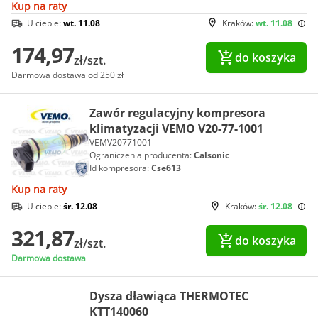
Kup na raty
U ciebie:
wt. 11.08
Kraków:
wt. 11.08
174,97
do koszyka
zł/szt.
Darmowa dostawa od 250 zł
Zawór regulacyjny kompresora
klimatyzacji VEMO V20-77-1001
VEMV20771001
Ograniczenia producenta:
Calsonic
Id kompresora:
Cse613
Kup na raty
U ciebie:
śr. 12.08
Kraków:
śr. 12.08
321,87
do koszyka
zł/szt.
Darmowa dostawa
Dysza dławiąca THERMOTEC
KTT140060