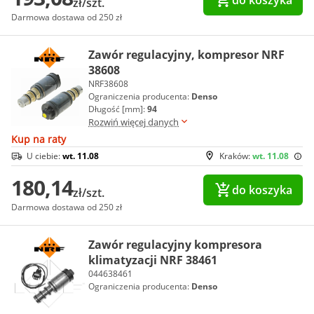
do koszyka
zł/szt.
Darmowa dostawa od 250 zł
Zawór regulacyjny, kompresor NRF
38608
NRF38608
Ograniczenia producenta:
Denso
Długość [mm]:
94
Rozwiń więcej danych
Kup na raty
U ciebie:
wt. 11.08
Kraków:
wt. 11.08
180,14
do koszyka
zł/szt.
Darmowa dostawa od 250 zł
Zawór regulacyjny kompresora
klimatyzacji NRF 38461
044638461
Ograniczenia producenta:
Denso