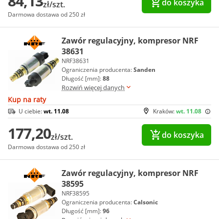
84,13
do koszyka
zł/szt.
Darmowa dostawa od 250 zł
Zawór regulacyjny, kompresor NRF
38631
NRF38631
Ograniczenia producenta:
Sanden
Długość [mm]:
88
Rozwiń więcej danych
Kup na raty
U ciebie:
wt. 11.08
Kraków:
wt. 11.08
177,20
do koszyka
zł/szt.
Darmowa dostawa od 250 zł
Zawór regulacyjny, kompresor NRF
38595
NRF38595
Ograniczenia producenta:
Calsonic
Długość [mm]:
96