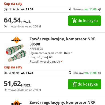
Kup na raty
U ciebie:
wt. 11.08
Kraków:
wt. 11.08
64,54
do koszyka
zł/szt.
Darmowa dostawa od 250 zł
Zawór regulacyjny, kompresor NRF
38598
NRF38598
Ograniczenia producenta:
Delphi
Długość [mm]:
69
Rozwiń więcej danych
Kup na raty
U ciebie:
wt. 11.08
Kraków:
wt. 11.08
51,62
do koszyka
zł/szt.
Darmowa dostawa od 250 zł
Zawór regulacyjny, kompresor NRF