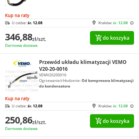
Kup na raty
U ciebie:
śr. 12.08
Kraków:
śr. 12.08
346,88
do koszyka
zł/szt.
Darmowa dostawa
Przewód układu klimatyzacji VEMO
V20-20-0016
VEMV20200016
Ogrzewanie/chłodzenie:
Od kompresora klimatyzacji
do kondensatora
Kup na raty
U ciebie:
śr. 12.08
Kraków:
śr. 12.08
250,86
do koszyka
zł/szt.
Darmowa dostawa