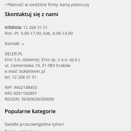
• Płatność w siedzibie firmy, kartą płatniczą
Skontaktuj się z nami
Infolinia:
12 268 31 51
Pon.-Pt. 9.00-17.00, Sob. 8.00-14.00
Kontakt
DELER.PL
Enis S.A. (dawniej: Enis sp. z o.o. sp.k.)
ul. Cementowa 10, 31-983 Kraków
e-mail:
bok@deler.pl
tel. 12 268 31 51
NIP: 9452188455
KRS 0001182897
REGON: 36309630300000
Popularne kategorie
Światła przeciwmgielne tylne