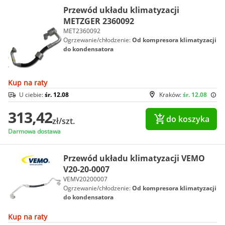
Przewód układu klimatyzacji
METZGER 2360092
MET2360092
Ogrzewanie/chłodzenie:
Od kompresora klimatyzacji
do kondensatora
Kup na raty
U ciebie:
śr. 12.08
Kraków:
śr. 12.08
313,42
do koszyka
zł/szt.
Darmowa dostawa
Przewód układu klimatyzacji VEMO
V20-20-0007
VEMV20200007
Ogrzewanie/chłodzenie:
Od kompresora klimatyzacji
do kondensatora
Kup na raty