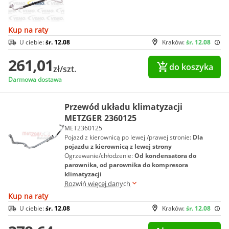
Kup na raty
U ciebie:
śr. 12.08
Kraków:
śr. 12.08
261,01
do koszyka
zł/szt.
Darmowa dostawa
Przewód układu klimatyzacji
METZGER 2360125
MET2360125
Pojazd z kierownicą po lewej /prawej stronie:
Dla
pojazdu z kierownicą z lewej strony
Ogrzewanie/chłodzenie:
Od kondensatora do
parownika, od parownika do kompresora
klimatyzacji
Rozwiń więcej danych
Kup na raty
U ciebie:
śr. 12.08
Kraków:
śr. 12.08