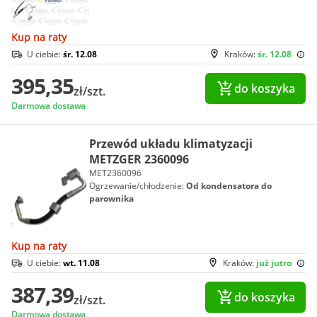
Kup na raty
U ciebie:
śr. 12.08
Kraków:
śr. 12.08
395,35
do koszyka
zł/szt.
Darmowa dostawa
Przewód układu klimatyzacji
METZGER 2360096
MET2360096
Ogrzewanie/chłodzenie:
Od kondensatora do
parownika
Kup na raty
U ciebie:
wt. 11.08
Kraków:
już jutro
387,39
do koszyka
zł/szt.
Darmowa dostawa