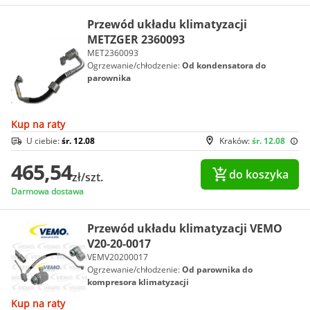
Przewód układu klimatyzacji
METZGER 2360093
MET2360093
Ogrzewanie/chłodzenie:
Od kondensatora do
parownika
Kup na raty
U ciebie:
śr. 12.08
Kraków:
śr. 12.08
465,54
do koszyka
zł/szt.
Darmowa dostawa
Przewód układu klimatyzacji VEMO
V20-20-0017
VEMV20200017
Ogrzewanie/chłodzenie:
Od parownika do
kompresora klimatyzacji
Kup na raty