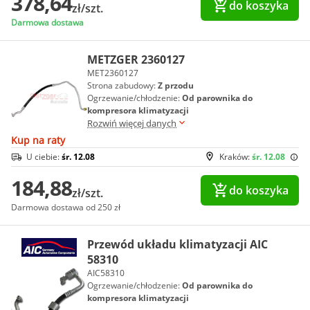
378,64
do koszyka
zł/szt.
Darmowa dostawa
METZGER 2360127
MET2360127
Strona zabudowy:
Z przodu
Ogrzewanie/chłodzenie:
Od parownika do
kompresora klimatyzacji
Rozwiń więcej danych
Kup na raty
U ciebie:
śr. 12.08
Kraków:
śr. 12.08
184,88
do koszyka
zł/szt.
Darmowa dostawa od 250 zł
Przewód układu klimatyzacji AIC
58310
AIC58310
Ogrzewanie/chłodzenie:
Od parownika do
kompresora klimatyzacji