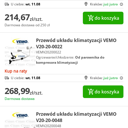
U ciebie:
wt. 11.08
Kraków:
już jutro
214,67
do koszyka
zł/szt.
Darmowa dostawa od 250 zł
Przewód układu klimatyzacji VEMO
V20-20-0022
VEMV20200022
Ogrzewanie/chłodzenie:
Od parownika do
kompresora klimatyzacji
Kup na raty
U ciebie:
wt. 11.08
Kraków:
już jutro
268,99
do koszyka
zł/szt.
Darmowa dostawa
Przewód układu klimatyzacji VEMO
V20-20-0048
VEMV20200048