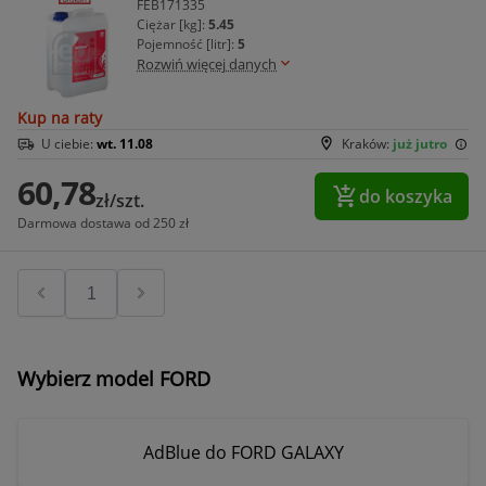
FEB171335
Ciężar [kg]:
5.45
Pojemność [litr]:
5
Rozwiń więcej danych
Kup na raty
U ciebie:
wt. 11.08
Kraków:
już jutro
60,78
do koszyka
zł/szt.
Darmowa dostawa od 250 zł
Wybierz model FORD
AdBlue do FORD GALAXY