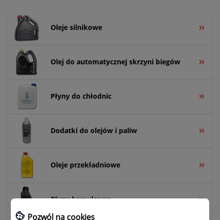
Oleje silnikowe
Olej do automatycznej skrzyni biegów
Płyny do chłodnic
Dodatki do olejów i paliw
Oleje przekładniowe
Płyny hamulcowe
Pozwól na cookies