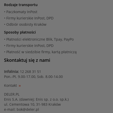
Rodzaje transportu
• Paczkomaty InPost
• Firmy kurierskie InPost, DPD
• Odbiór osobisty Kraków
Sposoby płatności
• Płatności elektroniczne Blik, Tpay, PayPo
• Firmy kurierskie InPost, DPD
• Płatność w siedzibie firmy, kartą płatniczą
Skontaktuj się z nami
Infolinia:
12 268 31 51
Pon.-Pt. 9.00-17.00, Sob. 8.00-14.00
Kontakt
DELER.PL
Enis S.A. (dawniej: Enis sp. z o.o. sp.k.)
ul. Cementowa 10, 31-983 Kraków
e-mail:
bok@deler.pl