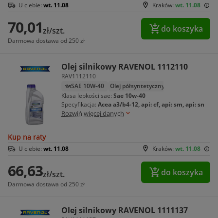
U ciebie:
wt. 11.08
Kraków:
wt. 11.08
70,01
do koszyka
zł/szt.
Darmowa dostawa od 250 zł
Olej silnikowy RAVENOL 1112110
RAV1112110
SAE 10W-40
Olej półsyntetyczny
Klasa lepkości sae:
Sae 10w-40
Specyfikacja:
Acea a3/b4-12, api: cf, api: sm, api: sn
Rozwiń więcej danych
Kup na raty
U ciebie:
wt. 11.08
Kraków:
wt. 11.08
66,63
do koszyka
zł/szt.
Darmowa dostawa od 250 zł
Olej silnikowy RAVENOL 1111137