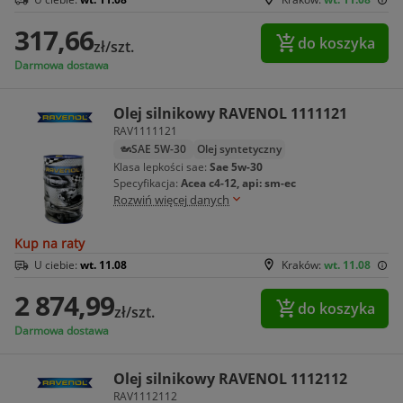
317,66
do koszyka
zł/szt.
Darmowa dostawa
Olej silnikowy RAVENOL 1111121
RAV1111121
SAE 5W-30
Olej syntetyczny
Klasa lepkości sae:
Sae 5w-30
Specyfikacja:
Acea c4-12, api: sm-ec
Rozwiń więcej danych
Kup na raty
U ciebie:
wt. 11.08
Kraków:
wt. 11.08
2 874,99
do koszyka
zł/szt.
Darmowa dostawa
Olej silnikowy RAVENOL 1112112
RAV1112112