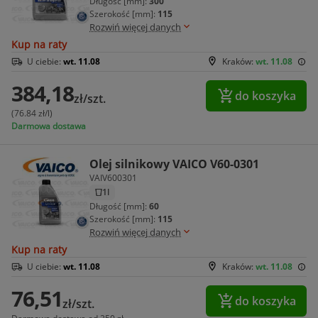
Długość [mm]:
300
Szerokość [mm]:
115
Rozwiń więcej danych
Kup na raty
U ciebie:
wt. 11.08
Kraków:
wt. 11.08
384,18
do koszyka
zł/szt.
(76.84 zł/l)
Darmowa dostawa
Olej silnikowy VAICO V60-0301
VAIV600301
1l
Długość [mm]:
60
Szerokość [mm]:
115
Rozwiń więcej danych
Kup na raty
U ciebie:
wt. 11.08
Kraków:
wt. 11.08
76,51
do koszyka
zł/szt.