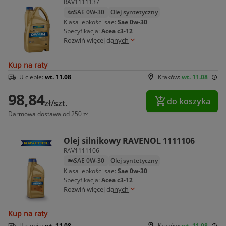
RAV1111137
SAE 0W-30
Olej syntetyczny
Klasa lepkości sae:
Sae 0w-30
Specyfikacja:
Acea c3-12
Rozwiń więcej danych
Kup na raty
U ciebie:
wt. 11.08
Kraków:
wt. 11.08
98,84
do koszyka
zł/szt.
Darmowa dostawa od 250 zł
Olej silnikowy RAVENOL 1111106
RAV1111106
SAE 0W-30
Olej syntetyczny
Klasa lepkości sae:
Sae 0w-30
Specyfikacja:
Acea c3-12
Rozwiń więcej danych
Kup na raty
U ciebie:
wt. 11.08
Kraków:
wt. 11.08