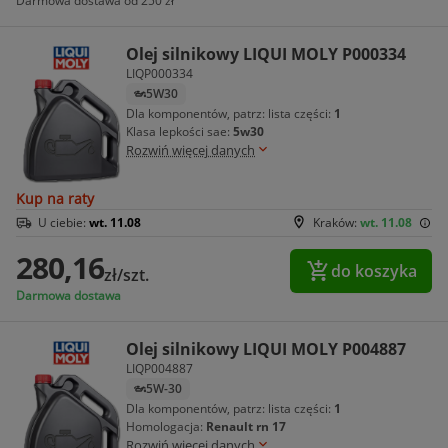
Darmowa dostawa od 250 zł
Olej silnikowy LIQUI MOLY P000334
LIQP000334
5W30
Dla komponentów, patrz: lista części:
1
Klasa lepkości sae:
5w30
Rozwiń więcej danych
Kup na raty
U ciebie:
wt. 11.08
Kraków:
wt. 11.08
280,16
do koszyka
zł/szt.
Darmowa dostawa
Olej silnikowy LIQUI MOLY P004887
LIQP004887
5W-30
Dla komponentów, patrz: lista części:
1
Homologacja:
Renault rn 17
Rozwiń więcej danych