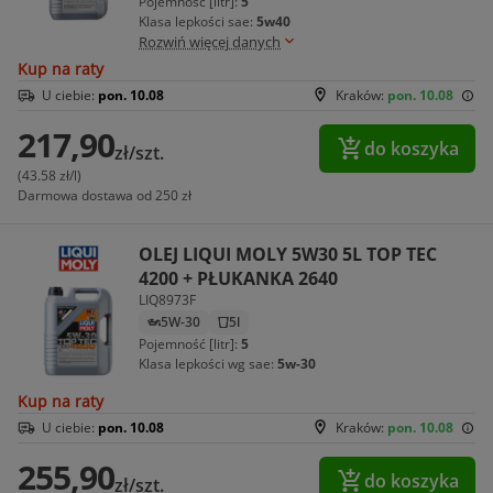
Pojemność [litr]:
5
Klasa lepkości sae:
5w40
Rozwiń więcej danych
Kup na raty
U ciebie:
pon. 10.08
Kraków:
pon. 10.08
217,90
do koszyka
zł/szt.
(43.58 zł/l)
Darmowa dostawa od 250 zł
OLEJ LIQUI MOLY 5W30 5L TOP TEC
4200 + PŁUKANKA 2640
LIQ8973F
5W-30
5l
Pojemność [litr]:
5
Klasa lepkości wg sae:
5w-30
Kup na raty
U ciebie:
pon. 10.08
Kraków:
pon. 10.08
255,90
do koszyka
zł/szt.