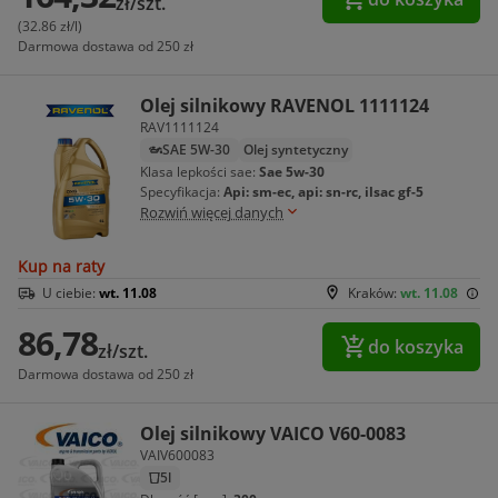
zł/szt.
(32.86 zł/l)
Darmowa dostawa od 250 zł
Olej silnikowy RAVENOL 1111124
RAV1111124
SAE 5W-30
Olej syntetyczny
Klasa lepkości sae:
Sae 5w-30
Specyfikacja:
Api: sm-ec, api: sn-rc, ilsac gf-5
Rozwiń więcej danych
Kup na raty
U ciebie:
wt. 11.08
Kraków:
wt. 11.08
86,78
do koszyka
zł/szt.
Darmowa dostawa od 250 zł
Olej silnikowy VAICO V60-0083
VAIV600083
5l