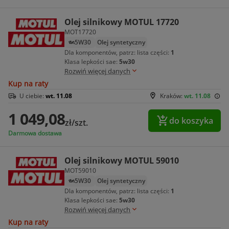
Olej silnikowy MOTUL 17720
MOT17720
5W30
Olej syntetyczny
Dla komponentów, patrz: lista części:
1
Klasa lepkości sae:
5w30
Rozwiń więcej danych
Kup na raty
U ciebie:
wt. 11.08
Kraków:
wt. 11.08
1 049,08
do koszyka
zł/szt.
Darmowa dostawa
Olej silnikowy MOTUL 59010
MOT59010
5W30
Olej syntetyczny
Dla komponentów, patrz: lista części:
1
Klasa lepkości sae:
5w30
Rozwiń więcej danych
Kup na raty