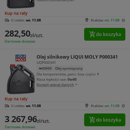
Kup na raty
U ciebie:
wt. 11.08
Kraków:
wt. 11.08
282,50
do koszyka
zł/szt.
Darmowa dostawa
Olej silnikowy LIQUI MOLY P000341
LIQP000341
0W40
Olej syntetyczny
Dla komponentów, patrz: lista części:
1
Klasa lepkości sae:
0w40
Rozwiń więcej danych
Kup na raty
U ciebie:
wt. 11.08
Kraków:
wt. 11.08
3 267,96
do koszyka
zł/szt.
Darmowa dostawa