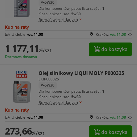
5W30
Dla komponentów, patrz: lista części:
1
Klasa lepkości sae:
5w30
Rozwiń więcej danych
Kup na raty
U ciebie:
wt. 11.08
Kraków:
wt. 11.08
1 177,11
do koszyka
zł/szt.
Darmowa dostawa
Olej silnikowy LIQUI MOLY P000325
LIQP000325
5W30
Dla komponentów, patrz: lista części:
1
Klasa lepkości sae:
5w30
Rozwiń więcej danych
Kup na raty
U ciebie:
wt. 11.08
Kraków:
wt. 11.08
273,66
do koszyka
zł/szt.