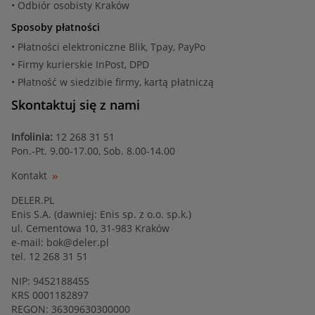
• Odbiór osobisty Kraków
Sposoby płatności
• Płatności elektroniczne Blik, Tpay, PayPo
• Firmy kurierskie InPost, DPD
• Płatność w siedzibie firmy, kartą płatniczą
Skontaktuj się z nami
Infolinia:
12 268 31 51
Pon.-Pt. 9.00-17.00, Sob. 8.00-14.00
Kontakt
DELER.PL
Enis S.A. (dawniej: Enis sp. z o.o. sp.k.)
ul. Cementowa 10, 31-983 Kraków
e-mail:
bok@deler.pl
tel. 12 268 31 51
NIP: 9452188455
KRS 0001182897
REGON: 36309630300000