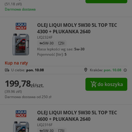
(51.18 zł/l)
Darmowa dostawa
OLEJ LIQUI MOLY 5W30 5L TOP TEC
4300 + PŁUKANKA 2640
LIQ2324F
5W-30
5l
Klasa lepkości wg sae:
5w-30
Pojemność [litr]:
5
Kup na raty
U ciebie:
pon. 10.08
Kraków:
pon. 10.08
199,78
do koszyka
zł/szt.
(39.96 zł/l)
Darmowa dostawa od 250 zł
OLEJ LIQUI MOLY 5W30 5L TOP TEC
4600 + PŁUKANKA 2640
LIQ2316F
5W-30
5l