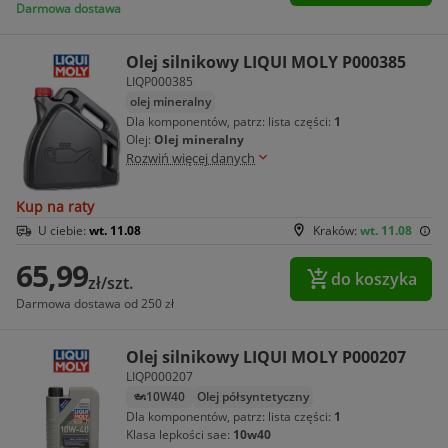
Darmowa dostawa
Olej silnikowy LIQUI MOLY P000385
LIQP000385
olej mineralny
Dla komponentów, patrz: lista części:
1
Olej:
Olej mineralny
Rozwiń więcej danych
Kup na raty
U ciebie:
wt. 11.08
Kraków:
wt. 11.08
65,99
do koszyka
zł/szt.
Darmowa dostawa od 250 zł
Olej silnikowy LIQUI MOLY P000207
LIQP000207
10W40
Olej półsyntetyczny
Dla komponentów, patrz: lista części:
1
Klasa lepkości sae:
10w40