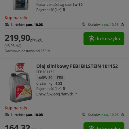
Klasa lepkości wg sae:
5w-30
Pojemność [litr]:
5
Kup na raty
U ciebie:
pon. 10.08
Kraków:
pon. 10.08
219,90
do koszyka
zł/szt.
(43.98 zł/l)
Darmowa dostawa od 250 zł
Olej silnikowy FEBI BILSTEIN 101152
FEB101152
5W-30
5l
Ciężar [kg]:
4.52
Pojemność [litr]:
5
Rozwiń więcej danych
Kup na raty
U ciebie:
pon. 10.08
Kraków:
pon. 10.08
164,32
do koszyka