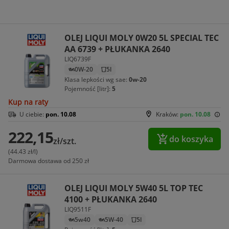
OLEJ LIQUI MOLY 0W20 5L SPECIAL TEC
AA 6739 + PŁUKANKA 2640
LIQ6739F
0W-20
5l
Klasa lepkości wg sae:
0w-20
Pojemność [litr]:
5
Kup na raty
U ciebie:
pon. 10.08
Kraków:
pon. 10.08
222,15
do koszyka
zł/szt.
(44.43 zł/l)
Darmowa dostawa od 250 zł
OLEJ LIQUI MOLY 5W40 5L TOP TEC
4100 + PŁUKANKA 2640
LIQ9511F
5w40
5W-40
5l