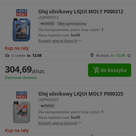
Olej silnikowy LIQUI MOLY P000312
LIQP000312
5W30
Olej syntetyczny
Dla komponentów, patrz: lista części:
1
Klasa lepkości sae:
5w30
Rozwiń więcej danych
Kup na raty
U ciebie:
śr. 12.08
Kraków:
śr. 12.08
304,69
do koszyka
zł/szt.
Darmowa dostawa
Olej silnikowy LIQUI MOLY P000325
LIQP000325
5W30
Dla komponentów, patrz: lista części:
1
Klasa lepkości sae:
5w30
Rozwiń więcej danych
Kup na raty