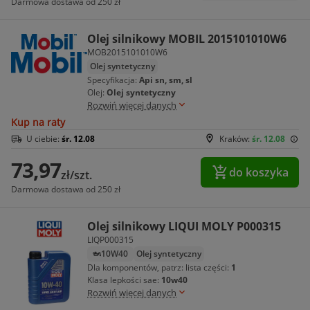
Darmowa dostawa od 250 zł
Olej silnikowy MOBIL 2015101010W6
MOB2015101010W6
Olej syntetyczny
Specyfikacja:
Api sn, sm, sl
Olej:
Olej syntetyczny
Rozwiń więcej danych
Kup na raty
U ciebie:
śr. 12.08
Kraków:
śr. 12.08
73,97
do koszyka
zł/szt.
Darmowa dostawa od 250 zł
Olej silnikowy LIQUI MOLY P000315
LIQP000315
10W40
Olej syntetyczny
Dla komponentów, patrz: lista części:
1
Klasa lepkości sae:
10w40
Rozwiń więcej danych