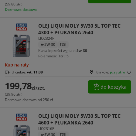
(59.80 zł/l)
Darmowa dostawa
OLEJ LIQUI MOLY 5W30 5L TOP TEC
4300 + PŁUKANKA 2640
LIQ2324F
5W-30
5l
Klasa lepkości wg sae:
5w-30
Pojemność [litr]:
5
Kup na raty
U ciebie:
wt. 11.08
Kraków:
już jutro
199,78
do koszyka
zł/szt.
(39.96 zł/l)
Darmowa dostawa od 250 zł
OLEJ LIQUI MOLY 5W30 5L TOP TEC
4600 + PŁUKANKA 2640
LIQ2316F
5W-30
5l