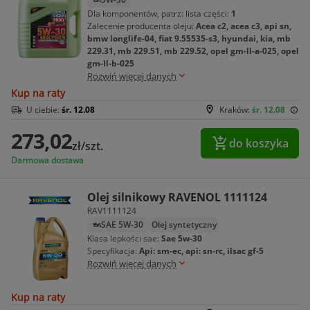
Dla komponentów, patrz: lista części:
1
Zalecenie producenta oleju:
Acea c2, acea c3, api sn,
bmw longlife-04, fiat 9.55535-s3, hyundai, kia, mb
229.31, mb 229.51, mb 229.52, opel gm-ll-a-025, opel
gm-ll-b-025
Rozwiń więcej danych
Kup na raty
U ciebie:
śr. 12.08
Kraków:
śr. 12.08
273,02
do koszyka
zł/szt.
Darmowa dostawa
Olej silnikowy RAVENOL 1111124
RAV1111124
SAE 5W-30
Olej syntetyczny
Klasa lepkości sae:
Sae 5w-30
Specyfikacja:
Api: sm-ec, api: sn-rc, ilsac gf-5
Rozwiń więcej danych
Kup na raty