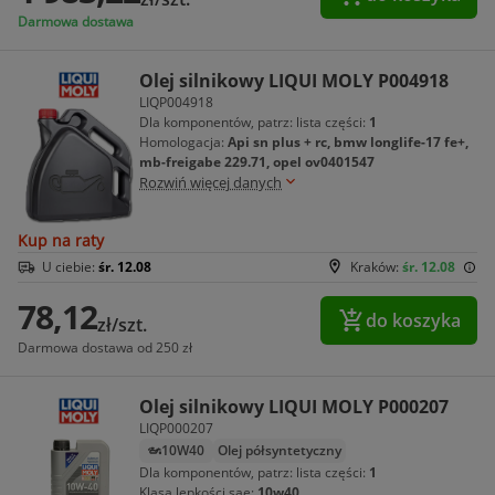
Darmowa dostawa
Olej silnikowy LIQUI MOLY P004918
LIQP004918
Dla komponentów, patrz: lista części:
1
Homologacja:
Api sn plus + rc, bmw longlife-17 fe+,
mb-freigabe 229.71, opel ov0401547
Rozwiń więcej danych
Kup na raty
U ciebie:
śr. 12.08
Kraków:
śr. 12.08
78,12
do koszyka
zł/szt.
Darmowa dostawa od 250 zł
Olej silnikowy LIQUI MOLY P000207
LIQP000207
10W40
Olej półsyntetyczny
Dla komponentów, patrz: lista części:
1
Klasa lepkości sae:
10w40