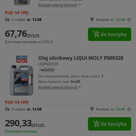
Rozwiń więcej danych
Kup na raty
U ciebie:
śr. 12.08
Kraków:
śr. 12.08
67,76
do koszyka
zł/szt.
Darmowa dostawa od 250 zł
Olej silnikowy LIQUI MOLY P000328
LIQP000328
5W20
Dla komponentów, patrz: lista części:
1
Klasa lepkości sae:
5w20
Rozwiń więcej danych
Kup na raty
U ciebie:
śr. 12.08
Kraków:
śr. 12.08
290,33
do koszyka
zł/szt.
Darmowa dostawa