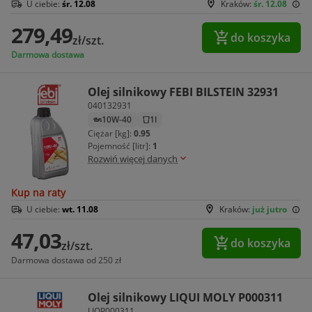
U ciebie:
śr. 12.08
Kraków:
śr. 12.08
279,49
do koszyka
zł/szt.
Darmowa dostawa
Olej silnikowy FEBI BILSTEIN 32931
040132931
10W-40
1l
Ciężar [kg]:
0.95
Pojemność [litr]:
1
Rozwiń więcej danych
Kup na raty
U ciebie:
wt. 11.08
Kraków:
już jutro
47,03
do koszyka
zł/szt.
Darmowa dostawa od 250 zł
Olej silnikowy LIQUI MOLY P000311
LIQP000311