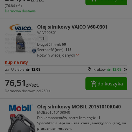
(76.84 zł/l)
Darmowa dostawa
Olej silnikowy VAICO V60-0301
VAIV600301
1l
Długość [mm]:
60
Szerokość [mm]:
115
Rozwiń więcej danych
Kup na raty
U ciebie:
śr. 12.08
Kraków:
śr. 12.08
76,51
do koszyka
zł/szt.
Darmowa dostawa od 250 zł
Olej silnikowy MOBIL 20151010R040
MOB20151010R040
Dla komponentów, patrz: lista części:
1
Specyfikacja:
Api sn + res. cons., energy con. (sm), sn
plus, sn, sn res. con.