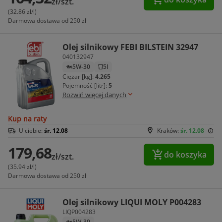
zł/szt.
(32.86 zł/l)
Darmowa dostawa od 250 zł
Olej silnikowy FEBI BILSTEIN 32947
040132947
5W-30
5l
Ciężar [kg]:
4.265
Pojemność [litr]:
5
Rozwiń więcej danych
Kup na raty
U ciebie:
śr. 12.08
Kraków:
śr. 12.08
179,68
do koszyka
zł/szt.
(35.94 zł/l)
Darmowa dostawa od 250 zł
Olej silnikowy LIQUI MOLY P004283
LIQP004283
5W-30