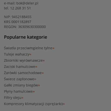
e-mail:
bok@deler.pl
tel. 12 268 31 51
NIP: 9452188455
KRS 0001182897
REGON: 36309630300000
Popularne kategorie
Światła przeciwmgielne tylne
Tuleje wahaczy
Zbiorniki wyrównawcze
Zaciski hamulcowe
Żarówki samochodowe
Świece zapłonowe
Gałki zmiany biegów
Płyny hamulcowe
Filtry oleju
Kompresory klimatyzacji (sprężarki)