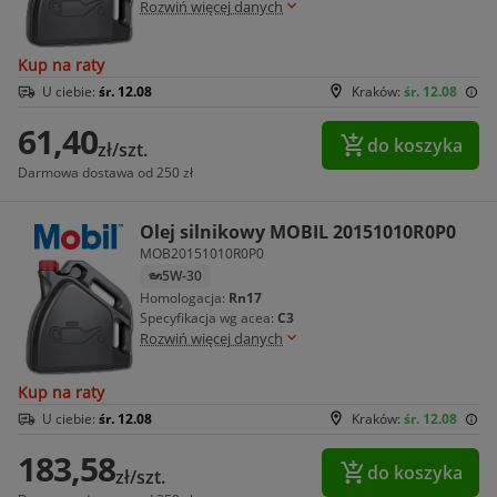
Rozwiń więcej danych
Kup na raty
U ciebie:
śr. 12.08
Kraków:
śr. 12.08
61,40
do koszyka
zł/szt.
Darmowa dostawa od 250 zł
Olej silnikowy MOBIL 20151010R0P0
MOB20151010R0P0
5W-30
Homologacja:
Rn17
Specyfikacja wg acea:
C3
Rozwiń więcej danych
Kup na raty
U ciebie:
śr. 12.08
Kraków:
śr. 12.08
183,58
do koszyka
zł/szt.