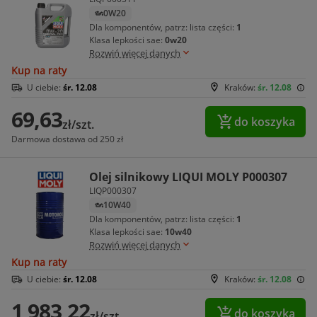
0W20
Dla komponentów, patrz: lista części:
1
Klasa lepkości sae:
0w20
Rozwiń więcej danych
Kup na raty
U ciebie:
śr. 12.08
Kraków:
śr. 12.08
69,63
do koszyka
zł/szt.
Darmowa dostawa od 250 zł
Olej silnikowy LIQUI MOLY P000307
LIQP000307
10W40
Dla komponentów, patrz: lista części:
1
Klasa lepkości sae:
10w40
Rozwiń więcej danych
Kup na raty
U ciebie:
śr. 12.08
Kraków:
śr. 12.08
1 983,22
do koszyka
zł/szt.