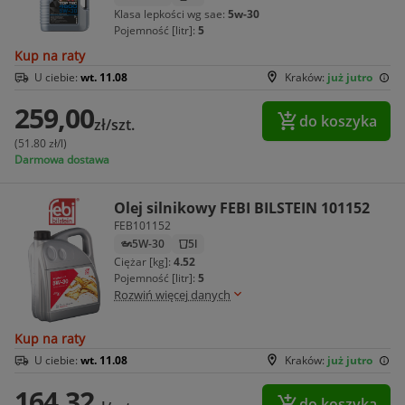
Klasa lepkości wg sae:
5w-30
Pojemność [litr]:
5
Kup na raty
U ciebie:
wt. 11.08
Kraków:
już jutro
259,00
do koszyka
zł/szt.
(51.80 zł/l)
Darmowa dostawa
Olej silnikowy FEBI BILSTEIN 101152
FEB101152
5W-30
5l
Ciężar [kg]:
4.52
Pojemność [litr]:
5
Rozwiń więcej danych
Kup na raty
U ciebie:
wt. 11.08
Kraków:
już jutro
164,32
do koszyka