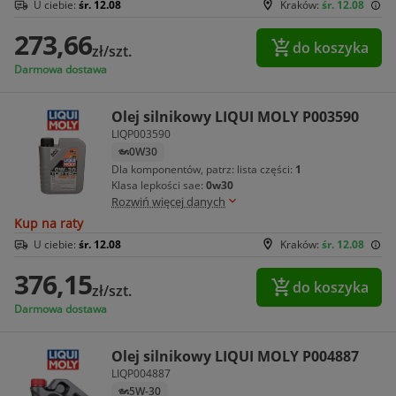
U ciebie:
śr. 12.08
Kraków:
śr. 12.08
273,66
do koszyka
zł/szt.
Darmowa dostawa
Olej silnikowy LIQUI MOLY P003590
LIQP003590
0W30
Dla komponentów, patrz: lista części:
1
Klasa lepkości sae:
0w30
Rozwiń więcej danych
Kup na raty
U ciebie:
śr. 12.08
Kraków:
śr. 12.08
376,15
do koszyka
zł/szt.
Darmowa dostawa
Olej silnikowy LIQUI MOLY P004887
LIQP004887
5W-30