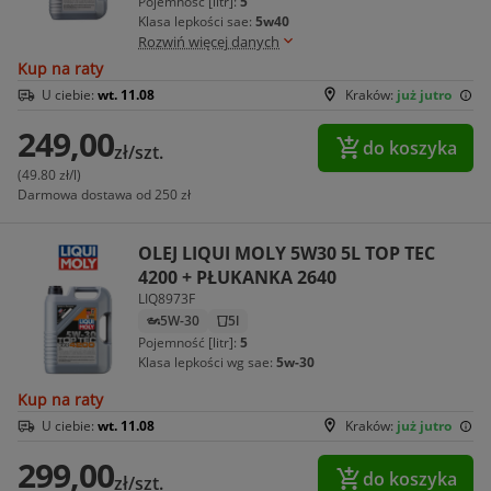
Pojemność [litr]:
5
Klasa lepkości sae:
5w40
Rozwiń więcej danych
Kup na raty
U ciebie:
wt. 11.08
Kraków:
już jutro
249,00
do koszyka
zł/szt.
(49.80 zł/l)
Darmowa dostawa od 250 zł
OLEJ LIQUI MOLY 5W30 5L TOP TEC
4200 + PŁUKANKA 2640
LIQ8973F
5W-30
5l
Pojemność [litr]:
5
Klasa lepkości wg sae:
5w-30
Kup na raty
U ciebie:
wt. 11.08
Kraków:
już jutro
299,00
do koszyka
zł/szt.