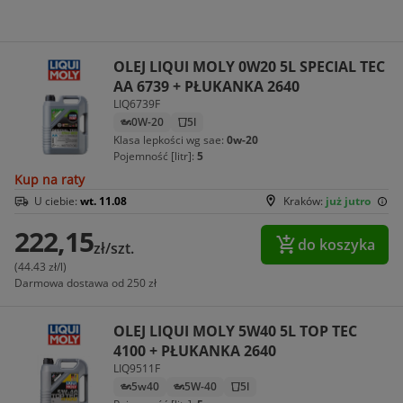
OLEJ LIQUI MOLY 0W20 5L SPECIAL TEC
AA 6739 + PŁUKANKA 2640
LIQ6739F
0W-20
5l
Klasa lepkości wg sae:
0w-20
Pojemność [litr]:
5
Kup na raty
U ciebie:
wt. 11.08
Kraków:
już jutro
222,15
do koszyka
zł/szt.
(44.43 zł/l)
Darmowa dostawa od 250 zł
OLEJ LIQUI MOLY 5W40 5L TOP TEC
4100 + PŁUKANKA 2640
LIQ9511F
5w40
5W-40
5l