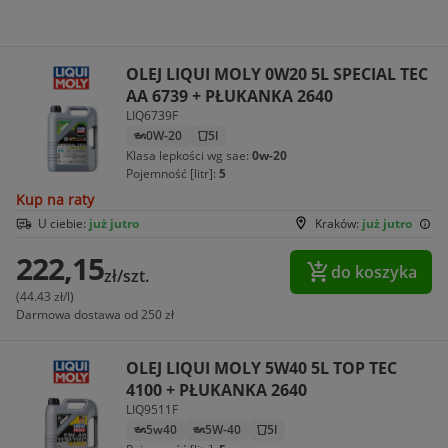
OLEJ LIQUI MOLY 0W20 5L SPECIAL TEC
AA 6739 + PŁUKANKA 2640
LIQ6739F
0W-20
5l
Klasa lepkości wg sae:
0w-20
Pojemność [litr]:
5
Kup na raty
U ciebie:
już jutro
Kraków:
już jutro
222,15
do koszyka
zł/szt.
(44.43 zł/l)
Darmowa dostawa od 250 zł
OLEJ LIQUI MOLY 5W40 5L TOP TEC
4100 + PŁUKANKA 2640
LIQ9511F
5w40
5W-40
5l