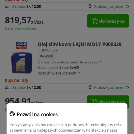
U ciebie:
śr. 12.08
Kraków:
już jutro
819,57
do koszyka
zł/szt.
Darmowa dostawa
Olej silnikowy LIQUI MOLY P000329
LIQP000329
5W30
Dla komponentów, patrz: lista części:
1
Klasa lepkości sae:
5w30
Rozwiń więcej danych
Kup na raty
U ciebie:
śr. 12.08
Kraków:
już jutro
954,91
do koszyka
zł/szt.
Darmowa dostawa
Pozwól na cookies
Korzystamy z plików cookies lub podobnych technologii w celu
Olej silnikowy LIQUI MOLY P000297
zapewnienia Ci najlepszych doświadczeń w kontakcie z naszą
LIQP000297