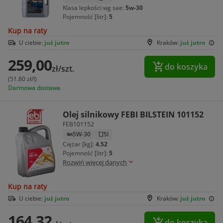
Klasa lepkości wg sae:
5w-30
Pojemność [litr]:
5
Kup na raty
U ciebie:
już jutro
Kraków:
już jutro
259,00
do koszyka
zł/szt.
(51.80 zł/l)
Darmowa dostawa
Olej silnikowy FEBI BILSTEIN 101152
FEB101152
5W-30
5l
Ciężar [kg]:
4.52
Pojemność [litr]:
5
Rozwiń więcej danych
Kup na raty
U ciebie:
już jutro
Kraków:
już jutro
164,32
do koszyka