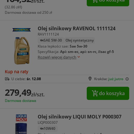
zł/szt.
(32.86 zł/l)
Darmowa dostawa od 250 zł
Olej silnikowy RAVENOL 1111124
RAV1111124
SAE 5W-30
Olej syntetyczny
Klasa lepkości sae:
Sae 5w-30
Specyfikacja:
Api: sm-ec, api: sn-rc, ilsac gf-5
Rozwiń więcej danych
Kup na raty
U ciebie:
śr. 12.08
Kraków:
już jutro
279,49
do koszyka
zł/szt.
Darmowa dostawa
Olej silnikowy LIQUI MOLY P000307
LIQP000307
10W40