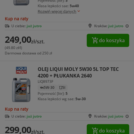
Pojemność [litr]:
5
Klasa lepkości sae:
5w40
Rozwiń więcej danych
Kup na raty
U ciebie:
już jutro
Kraków:
już jutro
249,00
do koszyka
zł/szt.
(49.80 zł/l)
Darmowa dostawa od 250 zł
OLEJ LIQUI MOLY 5W30 5L TOP TEC
4200 + PŁUKANKA 2640
LIQ8973F
5W-30
5l
Pojemność [litr]:
5
Klasa lepkości wg sae:
5w-30
Kup na raty
U ciebie:
już jutro
Kraków:
już jutro
299,00
do koszyka
zł/szt.