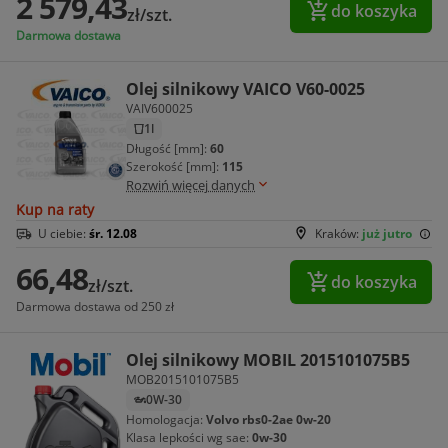
2 579,43
do koszyka
zł/szt.
Darmowa dostawa
Olej silnikowy VAICO V60-0025
VAIV600025
1l
Długość [mm]:
60
Szerokość [mm]:
115
Rozwiń więcej danych
Kup na raty
U ciebie:
śr. 12.08
Kraków:
już jutro
66,48
do koszyka
zł/szt.
Darmowa dostawa od 250 zł
Olej silnikowy MOBIL 2015101075B5
MOB2015101075B5
0W-30
Homologacja:
Volvo rbs0-2ae 0w-20
Klasa lepkości wg sae:
0w-30