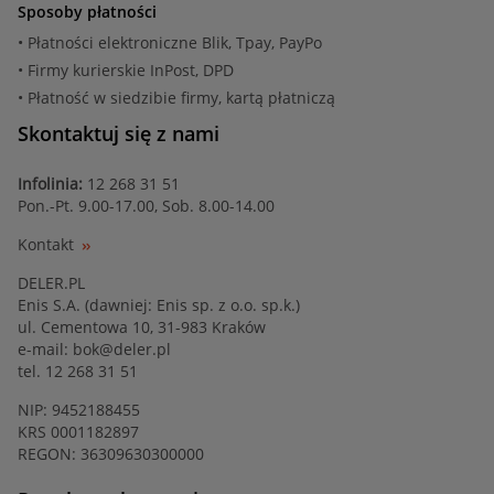
Sposoby płatności
• Płatności elektroniczne Blik, Tpay, PayPo
• Firmy kurierskie InPost, DPD
• Płatność w siedzibie firmy, kartą płatniczą
Skontaktuj się z nami
Infolinia:
12 268 31 51
Pon.-Pt. 9.00-17.00, Sob. 8.00-14.00
Kontakt
DELER.PL
Enis S.A. (dawniej: Enis sp. z o.o. sp.k.)
ul. Cementowa 10, 31-983 Kraków
e-mail:
bok@deler.pl
tel. 12 268 31 51
NIP: 9452188455
KRS 0001182897
REGON: 36309630300000