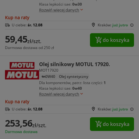
Klasa lepkości sae:
0w30
Rozwiń więcej danych
Kup na raty
U ciebie:
śr. 12.08
Kraków:
już jutro
59,45
do koszyka
zł/szt.
Darmowa dostawa od 250 zł
Olej silnikowy MOTUL 17920.
MOT17920
0W40
Olej syntetyczny
Dla komponentów, patrz: lista części:
1
Klasa lepkości sae:
0w40
Rozwiń więcej danych
Kup na raty
U ciebie:
śr. 12.08
Kraków:
już jutro
253,56
do koszyka
zł/szt.
Darmowa dostawa