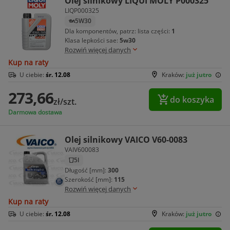
Olej silnikowy LIQUI MOLY P000325
LIQP000325
5W30
Dla komponentów, patrz: lista części:
1
Klasa lepkości sae:
5w30
Rozwiń więcej danych
Kup na raty
U ciebie:
śr. 12.08
Kraków:
już jutro
273,66
do koszyka
zł/szt.
Darmowa dostawa
Olej silnikowy VAICO V60-0083
VAIV600083
5l
Długość [mm]:
300
Szerokość [mm]:
115
Rozwiń więcej danych
Kup na raty
U ciebie:
śr. 12.08
Kraków:
już jutro