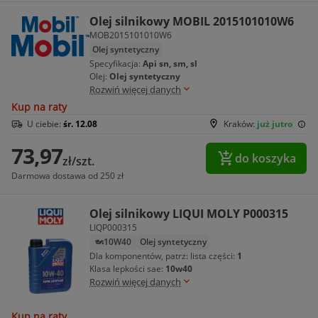
Olej silnikowy MOBIL 2015101010W6
MOB2015101010W6
Olej syntetyczny
Specyfikacja:
Api sn, sm, sl
Olej:
Olej syntetyczny
Rozwiń więcej danych
Kup na raty
U ciebie:
śr. 12.08
Kraków:
już jutro
73,97
do koszyka
zł/szt.
Darmowa dostawa od 250 zł
Olej silnikowy LIQUI MOLY P000315
LIQP000315
10W40
Olej syntetyczny
Dla komponentów, patrz: lista części:
1
Klasa lepkości sae:
10w40
Rozwiń więcej danych
Kup na raty