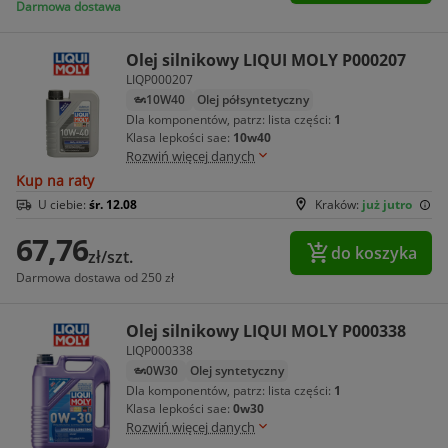
Darmowa dostawa
Olej silnikowy LIQUI MOLY P000207
LIQP000207
10W40
Olej półsyntetyczny
Dla komponentów, patrz: lista części:
1
Klasa lepkości sae:
10w40
Rozwiń więcej danych
Kup na raty
U ciebie:
śr. 12.08
Kraków:
już jutro
67,76
do koszyka
zł/szt.
Darmowa dostawa od 250 zł
Olej silnikowy LIQUI MOLY P000338
LIQP000338
0W30
Olej syntetyczny
Dla komponentów, patrz: lista części:
1
Klasa lepkości sae:
0w30
Rozwiń więcej danych