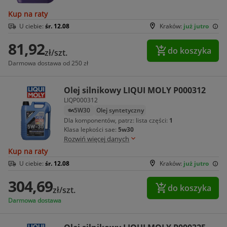
Kup na raty
U ciebie:
śr. 12.08
Kraków:
już jutro
81,92
do koszyka
zł/szt.
Darmowa dostawa od 250 zł
Olej silnikowy LIQUI MOLY P000312
LIQP000312
5W30
Olej syntetyczny
Dla komponentów, patrz: lista części:
1
Klasa lepkości sae:
5w30
Rozwiń więcej danych
Kup na raty
U ciebie:
śr. 12.08
Kraków:
już jutro
304,69
do koszyka
zł/szt.
Darmowa dostawa