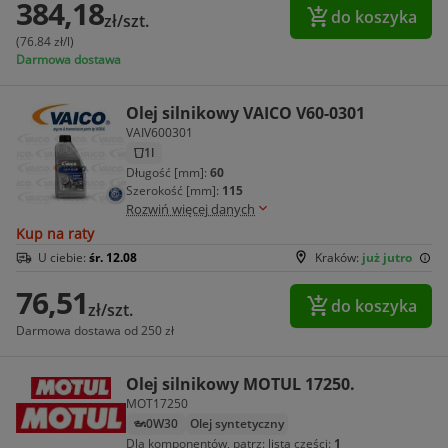
384,18
do koszyka
zł/szt.
(76.84 zł/l)
Darmowa dostawa
Olej silnikowy VAICO V60-0301
VAIV600301
1l
Długość [mm]:
60
Szerokość [mm]:
115
Rozwiń więcej danych
Kup na raty
U ciebie:
śr. 12.08
Kraków:
już jutro
76,51
do koszyka
zł/szt.
Darmowa dostawa od 250 zł
Olej silnikowy MOTUL 17250.
MOT17250
0W30
Olej syntetyczny
Dla komponentów, patrz: lista części:
1