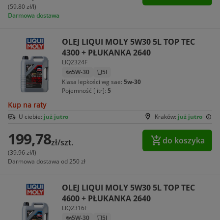
(59.80 zł/l)
Darmowa dostawa
OLEJ LIQUI MOLY 5W30 5L TOP TEC
4300 + PŁUKANKA 2640
LIQ2324F
5W-30
5l
Klasa lepkości wg sae:
5w-30
Pojemność [litr]:
5
Kup na raty
U ciebie:
już jutro
Kraków:
już jutro
199,78
do koszyka
zł/szt.
(39.96 zł/l)
Darmowa dostawa od 250 zł
OLEJ LIQUI MOLY 5W30 5L TOP TEC
4600 + PŁUKANKA 2640
LIQ2316F
5W-30
5l