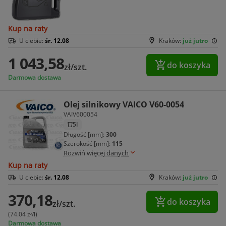
Kup na raty
U ciebie:
śr. 12.08
Kraków:
już jutro
1 043,58
do koszyka
zł/szt.
Darmowa dostawa
Olej silnikowy VAICO V60-0054
VAIV600054
5l
Długość [mm]:
300
Szerokość [mm]:
115
Rozwiń więcej danych
Kup na raty
U ciebie:
śr. 12.08
Kraków:
już jutro
370,18
do koszyka
zł/szt.
(74.04 zł/l)
Darmowa dostawa