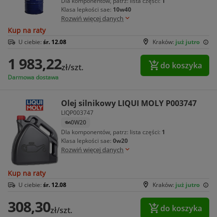
Dla komponentów, patrz: lista części:
1
Klasa lepkości sae:
10w40
Rozwiń więcej danych
Kup na raty
U ciebie:
śr. 12.08
Kraków:
już jutro
1 983,22
do koszyka
zł/szt.
Darmowa dostawa
Olej silnikowy LIQUI MOLY P003747
LIQP003747
0W20
Dla komponentów, patrz: lista części:
1
Klasa lepkości sae:
0w20
Rozwiń więcej danych
Kup na raty
U ciebie:
śr. 12.08
Kraków:
już jutro
308,30
do koszyka
zł/szt.