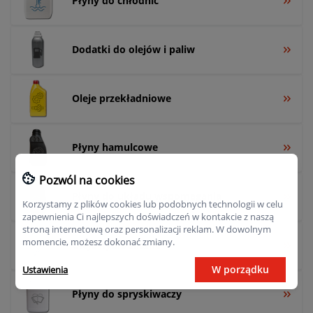
Płyny do chłodnic
Dodatki do olejów i paliw
Oleje przekładniowe
Płyny hamulcowe
Pozwól na cookies
Płyny do układu wspomagania
Korzystamy z plików cookies lub podobnych technologii w celu
zapewnienia Ci najlepszych doświadczeń w kontakcie z naszą
stroną internetową oraz personalizacji reklam. W dowolnym
momencie, możesz dokonać zmiany.
Oleje hydrauliczne
W porządku
Ustawienia
Płyny do spryskiwaczy