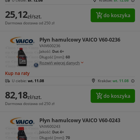
U ciebie:
śr. 12.08
Kraków:
śr. 12.08
25,12
do koszyka
zł/szt.
Darmowa dostawa od 250 zł
Płyn hamulcowy VAICO V60-0236
VAIV600236
Jakość:
Dot 4+
Długość [mm]:
60
Rozwiń więcej danych
Kup na raty
U ciebie:
wt. 11.08
Kraków:
wt. 11.08
82,18
do koszyka
zł/szt.
Darmowa dostawa od 250 zł
Płyn hamulcowy VAICO V60-0243
VAIV600243
Jakość:
Dot 4+
Długość [mm]:
70