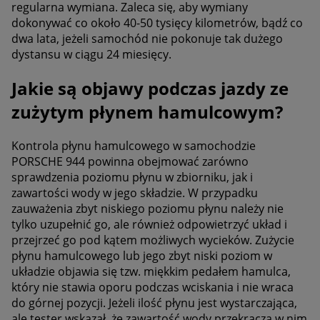
regularna wymiana. Zaleca się, aby wymiany
dokonywać co około 40-50 tysięcy kilometrów, bądź co
dwa lata, jeżeli samochód nie pokonuje tak dużego
dystansu w ciągu 24 miesięcy.
Jakie są objawy podczas jazdy ze
zużytym płynem hamulcowym?
Kontrola płynu hamulcowego w samochodzie
PORSCHE 944 powinna obejmować zarówno
sprawdzenia poziomu płynu w zbiorniku, jak i
zawartości wody w jego składzie. W przypadku
zauważenia zbyt niskiego poziomu płynu należy nie
tylko uzupełnić go, ale również odpowietrzyć układ i
przejrzeć go pod kątem możliwych wycieków. Zużycie
płynu hamulcowego lub jego zbyt niski poziom w
układzie objawia się tzw. miękkim pedałem hamulca,
który nie stawia oporu podczas wciskania i nie wraca
do górnej pozycji. Jeżeli ilość płynu jest wystarczająca,
ale tester wskazał, że zawartość wody przekracza w nim