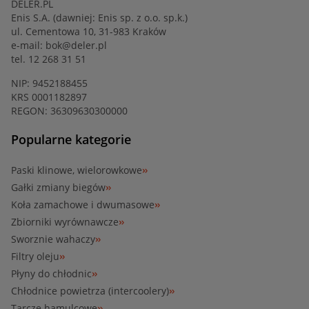
DELER.PL
Enis S.A. (dawniej: Enis sp. z o.o. sp.k.)
ul. Cementowa 10, 31-983 Kraków
e-mail:
bok@deler.pl
tel. 12 268 31 51
NIP: 9452188455
KRS 0001182897
REGON: 36309630300000
Popularne kategorie
Paski klinowe, wielorowkowe
Gałki zmiany biegów
Koła zamachowe i dwumasowe
Zbiorniki wyrównawcze
Sworznie wahaczy
Filtry oleju
Płyny do chłodnic
Chłodnice powietrza (intercoolery)
Tarcze hamulcowe