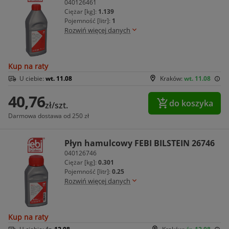
040126461
Ciężar [kg]:
1.139
Pojemność [litr]:
1
Rozwiń więcej danych
Kup na raty
U ciebie:
wt. 11.08
Kraków:
wt. 11.08
40,76
do koszyka
zł/szt.
Darmowa dostawa od 250 zł
Płyn hamulcowy FEBI BILSTEIN 26746
040126746
Ciężar [kg]:
0.301
Pojemność [litr]:
0.25
Rozwiń więcej danych
Kup na raty