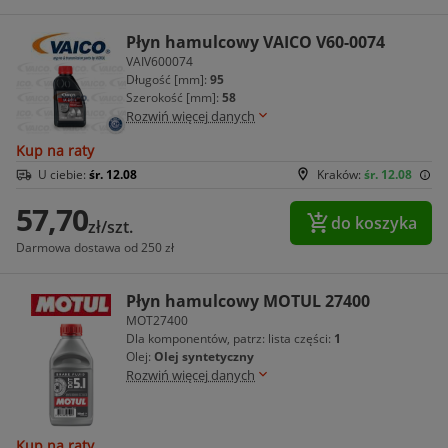
Płyn hamulcowy VAICO V60-0074
VAIV600074
Długość [mm]:
95
Szerokość [mm]:
58
Rozwiń więcej danych
Kup na raty
U ciebie:
śr. 12.08
Kraków:
śr. 12.08
57,70
do koszyka
zł/szt.
Darmowa dostawa od 250 zł
Płyn hamulcowy MOTUL 27400
MOT27400
Dla komponentów, patrz: lista części:
1
Olej:
Olej syntetyczny
Rozwiń więcej danych
Kup na raty