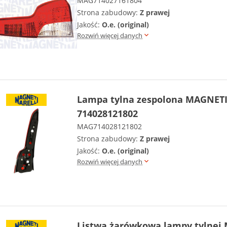
MAG714027161804
Strona zabudowy:
Z prawej
Jakość:
O.e. (original)
Rozwiń więcej danych
Lampa tylna zespolona MAGNET
714028121802
MAG714028121802
Strona zabudowy:
Z prawej
Jakość:
O.e. (original)
Rozwiń więcej danych
Listwa żarówkowa lampy tylnej