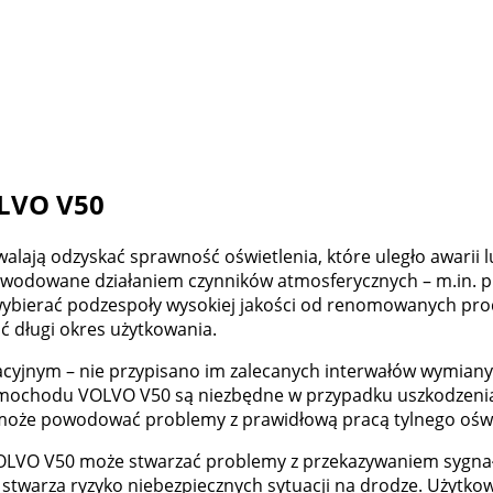
LVO V50
ją odzyskać sprawność oświetlenia, które uległo awarii lu
owodowane działaniem czynników atmosferycznych – m.in. p
ybierać podzespoły wysokiej jakości od renomowanych pro
 długi okres użytkowania.
yjnym – nie przypisano im zalecanych interwałów wymiany. 
amochodu VOLVO V50 są niezbędne w przypadku uszkodzenia 
 może powodować problemy z prawidłową pracą tylnego oświ
 VOLVO V50 może stwarzać problemy z przekazywaniem sygna
o stwarza ryzyko niebezpiecznych sytuacji na drodze. Uży