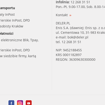
Infolinia:
12 268 31 51
Pon.-Pt. 9.00-17.00, Sob. 8.00-1
ransportu
aty InPost
Kontakt
rierskie InPost, DPD
DELER.PL
osobisty Kraków
Enis S.A. (dawniej: Enis sp. z o.o
ul. Cementowa 10, 31-983 Kra
łatności
e-mail:
bok@deler.pl
i elektroniczne Blik, Tpay,
tel. 12 268 31 51
rierskie InPost, DPD
NIP: 9452188455
KRS 0001182897
 w siedzibie firmy, kartą
REGON: 36309630300000