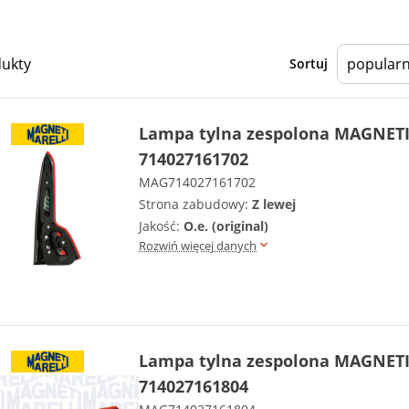
dukty
Sortuj
Lampa tylna zespolona MAGNET
714027161702
MAG714027161702
Strona zabudowy:
Z lewej
Jakość:
O.e. (original)
Rozwiń więcej danych
Lampa tylna zespolona MAGNET
714027161804