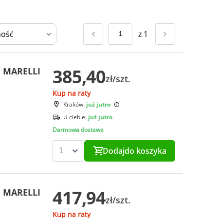
z
1
385,40
I MARELLI
zł/szt.
Kup na raty
Kraków:
już jutro
U ciebie:
już jutro
Darmowa dostawa
Dodaj
do koszyka
417,94
I MARELLI
zł/szt.
Kup na raty