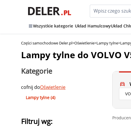
Wszystkie kategorie
Układ Hamulcowy
Układ Chł
Części samochodowe Deler.pl
>
Oświetlenie
>
Lampy tylne
>
Lampy
Lampy tylne do VOLVO V
Kategorie
cofnij do
Oświetlenie
Lampy tylne (4)
Producen
Filtruj wg: