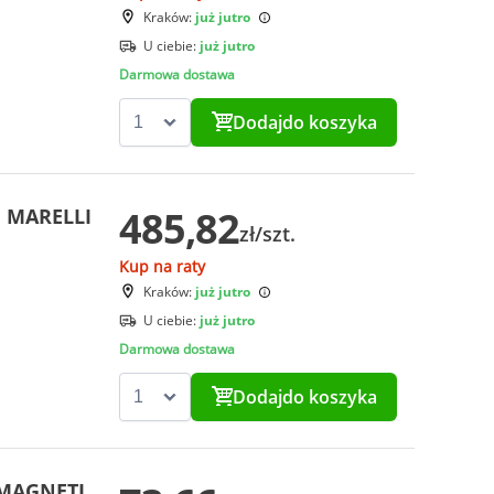
Kraków:
już jutro
U ciebie:
już jutro
Darmowa dostawa
Dodaj
do koszyka
485,82
I MARELLI
zł/szt.
Kup na raty
Kraków:
już jutro
U ciebie:
już jutro
Darmowa dostawa
Dodaj
do koszyka
 MAGNETI