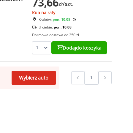
73,66
zł/szt.
Kup na raty
Kraków:
pon. 10.08
U ciebie:
pon. 10.08
Darmowa dostawa od 250 zł
Dodaj
do koszyka
Wybierz auto