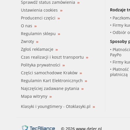
Sprawdź status zamówienia
Rodzaje t
Ustawienia cookies
Producenci części
• Paczkom
• Firmy ku
O nas
• Odbiór 
Regulamin sklepu
Zwroty
Sposoby p
Zgłoś reklamacje
• Płatnośc
PayPo
Czas realizacji i koszt transportu
• Firmy ku
Polityka prywatności
• Płatność
Części samochodowe Kraków
płatniczą
Regulamin Kart Elektronicznych
Najczęściej zadawane pytania
Mapa witryny
Klasyki i youngtimery - Otoklasyki.pl
© 2026 www.deler.pl