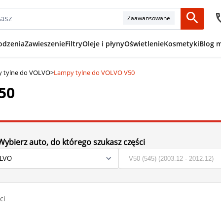
Zaawansowane
odzenia
Zawieszenie
Filtry
Oleje i płyny
Oświetlenie
Kosmetyki
Blog 
 tylne do VOLVO
>
Lampy tylne do VOLVO V50
50
Wybierz auto, do którego szukasz części
ci