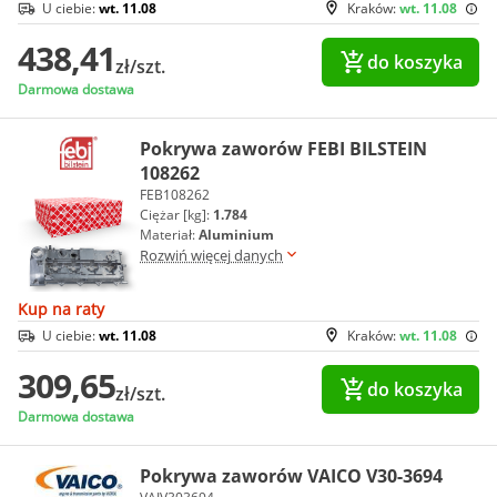
U ciebie:
wt. 11.08
Kraków:
wt. 11.08
438,41
do koszyka
zł/szt.
Darmowa dostawa
Pokrywa zaworów FEBI BILSTEIN
108262
FEB108262
Ciężar [kg]:
1.784
Materiał:
Aluminium
Rozwiń więcej danych
Kup na raty
U ciebie:
wt. 11.08
Kraków:
wt. 11.08
309,65
do koszyka
zł/szt.
Darmowa dostawa
Pokrywa zaworów VAICO V30-3694