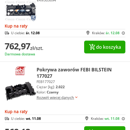
VAIV303694
Kup na raty
U ciebie:
śr. 12.08
Kraków:
śr. 12.08
762,97
do koszyka
zł/szt.
Darmowa dostawa
Pokrywa zaworów FEBI BILSTEIN
177027
FEB177027
Ciężar [kg]:
2.022
Kolor:
Czarny
Rozwiń więcej danych
Kup na raty
U ciebie:
wt. 11.08
Kraków:
wt. 11.08