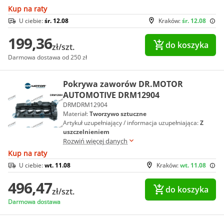
Kup na raty
U ciebie:
śr. 12.08
Kraków:
śr. 12.08
199,36
do koszyka
zł/szt.
Darmowa dostawa od 250 zł
Pokrywa zaworów DR.MOTOR
AUTOMOTIVE DRM12904
DRMDRM12904
Materiał:
Tworzywo sztuczne
Artykuł uzupełniający / informacja uzupełniająca:
Z
uszczelnieniem
Rozwiń więcej danych
Kup na raty
U ciebie:
wt. 11.08
Kraków:
wt. 11.08
496,47
do koszyka
zł/szt.
Darmowa dostawa