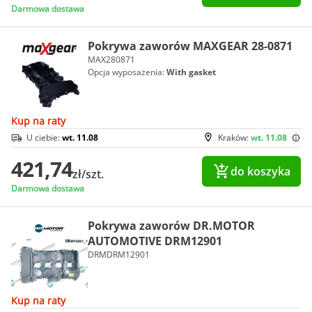
Darmowa dostawa
Pokrywa zaworów MAXGEAR 28-0871
MAX280871
Opcja wyposażenia:
With gasket
Kup na raty
U ciebie:
wt. 11.08
Kraków:
wt. 11.08
421,74
do koszyka
zł/szt.
Darmowa dostawa
Pokrywa zaworów DR.MOTOR
AUTOMOTIVE DRM12901
DRMDRM12901
Kup na raty