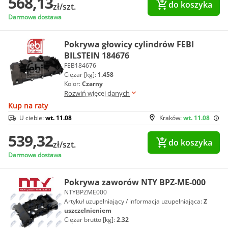
568,13
do koszyka
zł/szt.
Darmowa dostawa
Pokrywa głowicy cylindrów FEBI
BILSTEIN 184676
FEB184676
Ciężar [kg]:
1.458
Kolor:
Czarny
Rozwiń więcej danych
Kup na raty
U ciebie:
wt. 11.08
Kraków:
wt. 11.08
539,32
do koszyka
zł/szt.
Darmowa dostawa
Pokrywa zaworów NTY BPZ-ME-000
NTYBPZME000
Artykuł uzupełniający / informacja uzupełniająca:
Z
uszczelnieniem
Ciężar brutto [kg]:
2.32