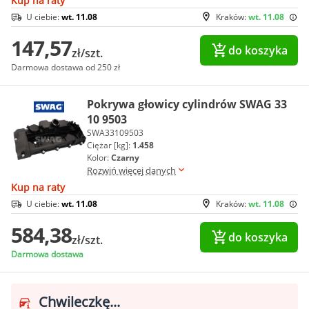
Kup na raty
U ciebie:
wt. 11.08
Kraków:
wt. 11.08
147,57
do koszyka
zł/szt.
Darmowa dostawa od 250 zł
Pokrywa głowicy cylindrów SWAG 33
10 9503
SWA33109503
Ciężar [kg]:
1.458
Kolor:
Czarny
Rozwiń więcej danych
Kup na raty
U ciebie:
wt. 11.08
Kraków:
wt. 11.08
584,38
do koszyka
zł/szt.
Darmowa dostawa
Chwileczkę...