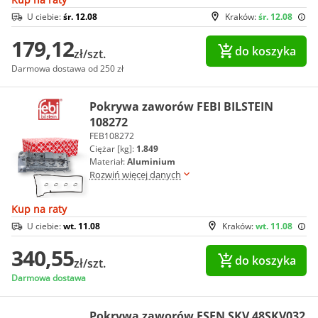
U ciebie:
śr. 12.08
Kraków:
śr. 12.08
179,12
do koszyka
zł/szt.
Darmowa dostawa od 250 zł
Pokrywa zaworów FEBI BILSTEIN
108272
FEB108272
Ciężar [kg]:
1.849
Materiał:
Aluminium
Rozwiń więcej danych
Kup na raty
U ciebie:
wt. 11.08
Kraków:
wt. 11.08
340,55
do koszyka
zł/szt.
Darmowa dostawa
Pokrywa zaworów ESEN SKV 48SKV032