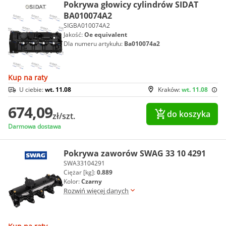
Pokrywa głowicy cylindrów SIDAT
BA010074A2
SIGBA010074A2
Jakość:
Oe equivalent
Dla numeru artykułu:
Ba010074a2
Kup na raty
U ciebie:
wt. 11.08
Kraków:
wt. 11.08
674,09
do koszyka
zł/szt.
Darmowa dostawa
Pokrywa zaworów SWAG 33 10 4291
SWA33104291
Ciężar [kg]:
0.889
Kolor:
Czarny
Rozwiń więcej danych