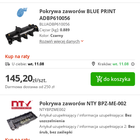
Pokrywa zaworów BLUE PRINT
ADBP610056
BLUADBP610056
Ciężar [kg]:
0.889
Kolor:
Czarny
Rozwiń więcej danych
Kup na raty
U ciebie:
wt. 11.08
Kraków:
wt. 11.08
145,20
do koszyka
zł/szt.
Darmowa dostawa od 250 zł
Pokrywa zaworów NTY BPZ-ME-002
NTYBPZME002
Artykuł uzupełniający / informacja uzupełniająca:
Bez
uszczelnienia
Artykuł uzupełniający / informacja uzupełniająca 2:
Bez
śrub, bez zaślepki
Kup na raty