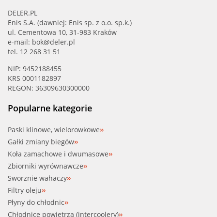
DELER.PL
Enis S.A. (dawniej: Enis sp. z o.o. sp.k.)
ul. Cementowa 10, 31-983 Kraków
e-mail:
bok@deler.pl
tel. 12 268 31 51
NIP: 9452188455
KRS 0001182897
REGON: 36309630300000
Popularne kategorie
Paski klinowe, wielorowkowe
Gałki zmiany biegów
Koła zamachowe i dwumasowe
Zbiorniki wyrównawcze
Sworznie wahaczy
Filtry oleju
Płyny do chłodnic
Chłodnice powietrza (intercoolery)