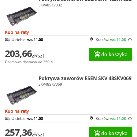
SKV48SKV032
Kup na raty
U ciebie:
wt. 11.08
Kraków:
wt. 11.08
203,66
do koszyka
zł/szt.
Darmowa dostawa od 250 zł
Pokrywa zaworów ESEN SKV 48SKV069
SKV48SKV069
Kup na raty
U ciebie:
wt. 11.08
Kraków:
wt. 11.08
257,36
do koszyka
zł/szt.