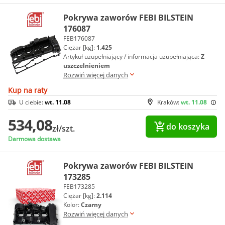
Pokrywa zaworów FEBI BILSTEIN
176087
FEB176087
Ciężar [kg]:
1.425
Artykuł uzupełniający / informacja uzupełniająca:
Z
uszczelnieniem
Rozwiń więcej danych
Kup na raty
U ciebie:
wt. 11.08
Kraków:
wt. 11.08
534,08
do koszyka
zł/szt.
Darmowa dostawa
Pokrywa zaworów FEBI BILSTEIN
173285
FEB173285
Ciężar [kg]:
2.114
Kolor:
Czarny
Rozwiń więcej danych