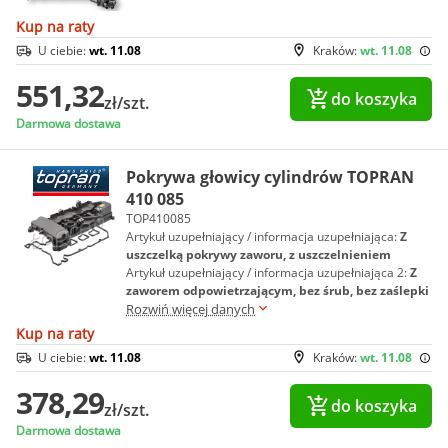
Kup na raty
U ciebie:
wt. 11.08
Kraków:
wt. 11.08
551,32
do koszyka
zł/szt.
Darmowa dostawa
Pokrywa głowicy cylindrów TOPRAN
410 085
TOP410085
Artykuł uzupełniający / informacja uzupełniająca:
Z
uszczelką pokrywy zaworu, z uszczelnieniem
Artykuł uzupełniający / informacja uzupełniająca 2:
Z
zaworem odpowietrzającym, bez śrub, bez zaślepki
Rozwiń więcej danych
Kup na raty
U ciebie:
wt. 11.08
Kraków:
wt. 11.08
378,29
do koszyka
zł/szt.
Darmowa dostawa