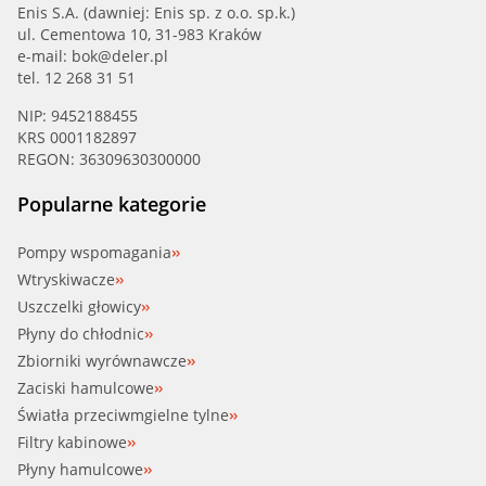
Enis S.A. (dawniej: Enis sp. z o.o. sp.k.)
ul. Cementowa 10, 31-983 Kraków
e-mail:
bok@deler.pl
tel. 12 268 31 51
NIP: 9452188455
KRS 0001182897
REGON: 36309630300000
Popularne kategorie
Pompy wspomagania
Wtryskiwacze
Uszczelki głowicy
Płyny do chłodnic
Zbiorniki wyrównawcze
Zaciski hamulcowe
Światła przeciwmgielne tylne
Filtry kabinowe
Płyny hamulcowe