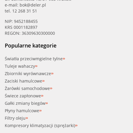
e-mail:
bok@deler.pl
tel. 12 268 31 51
NIP: 9452188455
KRS 0001182897
REGON: 36309630300000
Popularne kategorie
Światła przeciwmgielne tylne
Tuleje wahaczy
Zbiorniki wyrównawcze
Zaciski hamulcowe
Żarówki samochodowe
Świece zapłonowe
Gałki zmiany biegów
Płyny hamulcowe
Filtry oleju
Kompresory klimatyzacji (sprężarki)