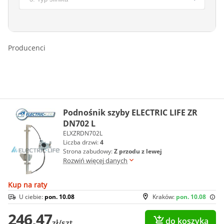
Producenci
Podnośnik szyby ELECTRIC LIFE ZR
DN702 L
ELXZRDN702L
Liczba drzwi:
4
Strona zabudowy:
Z przodu z lewej
Rozwiń więcej danych
Kup na raty
U ciebie:
pon. 10.08
Kraków:
pon. 10.08
246,47
do koszyka
zł/szt.