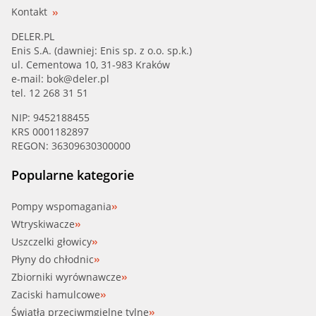
Kontakt
DELER.PL
Enis S.A. (dawniej: Enis sp. z o.o. sp.k.)
ul. Cementowa 10, 31-983 Kraków
e-mail:
bok@deler.pl
tel. 12 268 31 51
NIP: 9452188455
KRS 0001182897
REGON: 36309630300000
Popularne kategorie
Pompy wspomagania
Wtryskiwacze
Uszczelki głowicy
Płyny do chłodnic
Zbiorniki wyrównawcze
Zaciski hamulcowe
Światła przeciwmgielne tylne