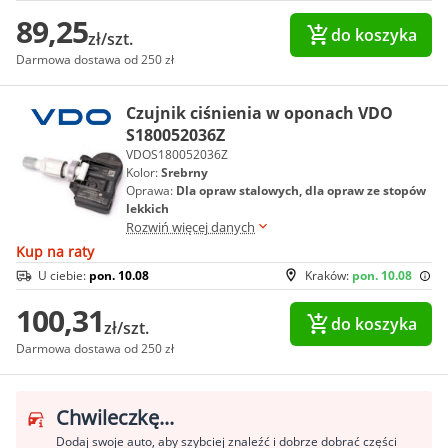
89,25
do koszyka
zł/szt.
Darmowa dostawa od 250 zł
Czujnik ciśnienia w oponach VDO
S180052036Z
VDOS180052036Z
Kolor:
Srebrny
Oprawa:
Dla opraw stalowych, dla opraw ze stopów
lekkich
Rozwiń więcej danych
Kup na raty
U ciebie:
pon. 10.08
Kraków:
pon. 10.08
100,31
do koszyka
zł/szt.
Darmowa dostawa od 250 zł
Chwileczkę...
Dodaj swoje auto, aby szybciej znaleźć i dobrze dobrać części