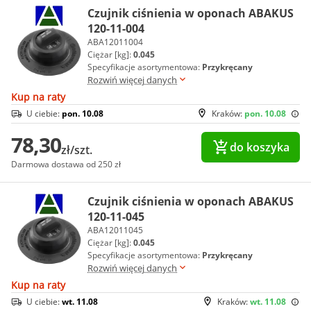
Czujnik ciśnienia w oponach ABAKUS
120-11-004
ABA12011004
Ciężar [kg]:
0.045
Specyfikacje asortymentowa:
Przykręcany
Rozwiń więcej danych
Kup na raty
U ciebie:
pon. 10.08
Kraków:
pon. 10.08
78,30
do koszyka
zł/szt.
Darmowa dostawa od 250 zł
Czujnik ciśnienia w oponach ABAKUS
120-11-045
ABA12011045
Ciężar [kg]:
0.045
Specyfikacje asortymentowa:
Przykręcany
Rozwiń więcej danych
Kup na raty
U ciebie:
wt. 11.08
Kraków:
wt. 11.08