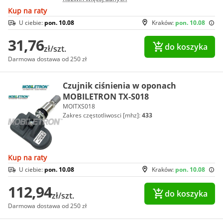
Kup na raty
U ciebie:
pon. 10.08
Kraków:
pon. 10.08
31,76
do koszyka
zł/szt.
Darmowa dostawa od 250 zł
Czujnik ciśnienia w oponach
MOBILETRON TX-S018
MOITXS018
Zakres częstotliwosci [mhz]:
433
Kup na raty
U ciebie:
pon. 10.08
Kraków:
pon. 10.08
112,94
do koszyka
zł/szt.
Darmowa dostawa od 250 zł