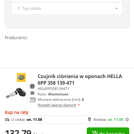
Producenci
Czujnik ciśnienia w oponach HELLA
6PP 358 139-471
HEL6PP358139471
Kolor:
Aluminium
Moment dokręcenia [nm]:
4
Rozwiń więcej danych
Kup na raty
U ciebie:
wt. 11.08
Kraków:
wt. 11.08
132,79