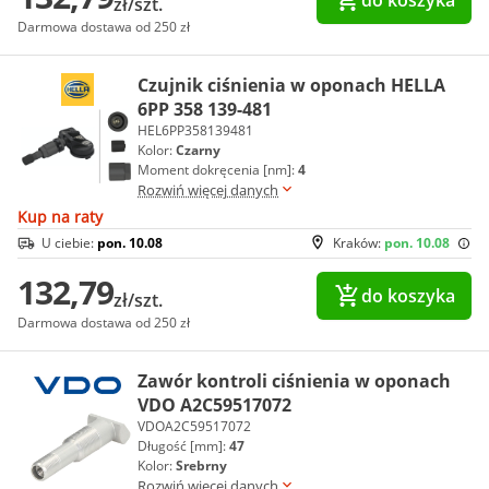
do koszyka
zł/szt.
Darmowa dostawa od 250 zł
Czujnik ciśnienia w oponach HELLA
6PP 358 139-481
HEL6PP358139481
Kolor:
Czarny
Moment dokręcenia [nm]:
4
Rozwiń więcej danych
Kup na raty
U ciebie:
pon. 10.08
Kraków:
pon. 10.08
132,79
do koszyka
zł/szt.
Darmowa dostawa od 250 zł
Zawór kontroli ciśnienia w oponach
VDO A2C59517072
VDOA2C59517072
Długość [mm]:
47
Kolor:
Srebrny
Rozwiń więcej danych