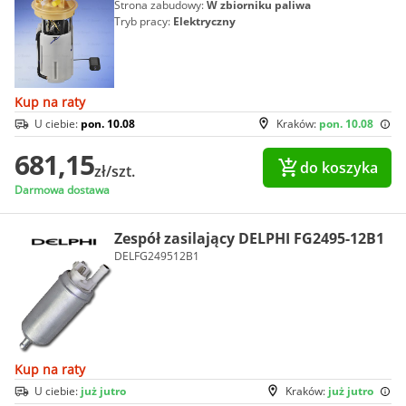
Strona zabudowy:
W zbiorniku paliwa
Tryb pracy:
Elektryczny
Kup na raty
U ciebie:
pon. 10.08
Kraków:
pon. 10.08
681,15
do koszyka
zł/szt.
Darmowa dostawa
Zespół zasilający DELPHI FG2495-12B1
DELFG249512B1
Kup na raty
U ciebie:
już jutro
Kraków:
już jutro