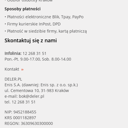
Sposoby płatności
• Płatności elektroniczne Blik, Tpay, PayPo
• Firmy kurierskie InPost, DPD
• Płatność w siedzibie firmy, kartą płatniczą
Skontaktuj się z nami
Infolinia:
12 268 31 51
Pon.-Pt. 9.00-17.00, Sob. 8.00-14.00
Kontakt
DELER.PL
Enis S.A. (dawniej: Enis sp. z o.o. sp.k.)
ul. Cementowa 10, 31-983 Kraków
e-mail:
bok@deler.pl
tel. 12 268 31 51
NIP: 9452188455
KRS 0001182897
REGON: 36309630300000