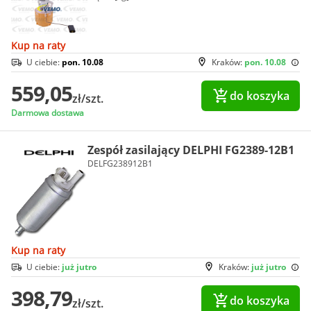
Kup na raty
U ciebie:
pon. 10.08
Kraków:
pon. 10.08
559,05
do koszyka
zł/szt.
Darmowa dostawa
Zespół zasilający DELPHI FG2389-12B1
DELFG238912B1
Kup na raty
U ciebie:
już jutro
Kraków:
już jutro
398,79
do koszyka
zł/szt.