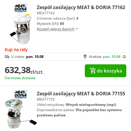
Zespół zasilający MEAT & DORIA 77162
MEA77162
Ciśnienie robocze [bar]:
4
Wydatek [l/h]:
60
Rozwiń więcej danych
Kup na raty
U ciebie:
pon. 10.08
Kraków:
pon. 10.08
632,38
do koszyka
zł/szt.
Darmowa dostawa
Zespół zasilający MEAT & DORIA 77155
MEA77155
Układ wtryskowy:
Wtrysk wielopunktowy (mpi)
Doprowadzenie paliwa:
Dla pojazdów bez systemu
przelewu paliwa