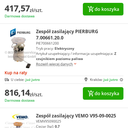
417,57
do koszyka
zł/szt.
Darmowa dostawa
Zespół zasilający PIERBURG
7.00661.20.0
PIE700661200
Tryb pracy:
Elektryczny
Artykuł uzupełniający / informacja uzupełniająca:
Z
czujnikiem poziomu paliwa
Rozwiń więcej danych
Kup na raty
U ciebie:
już jutro
Kraków:
już jutro
816,14
do koszyka
zł/szt.
Darmowa dostawa
Zespół zasilający VEMO V95-09-0025
VEMV95090025
Ciężar [kg]:
0.7