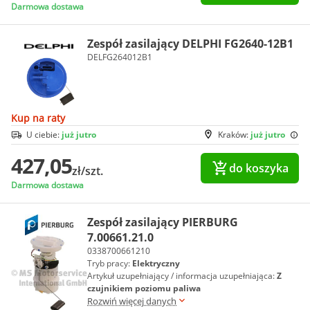
Darmowa dostawa
Zespół zasilający DELPHI FG2640-12B1
DELFG264012B1
Kup na raty
U ciebie:
już jutro
Kraków:
już jutro
427,05
do koszyka
zł/szt.
Darmowa dostawa
Zespół zasilający PIERBURG
7.00661.21.0
0338700661210
Tryb pracy:
Elektryczny
Artykuł uzupełniający / informacja uzupełniająca:
Z
czujnikiem poziomu paliwa
Rozwiń więcej danych