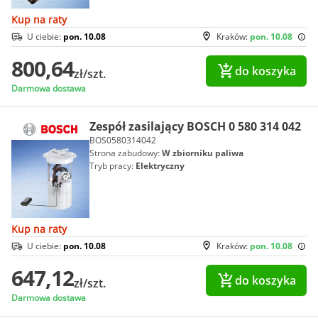
Kup na raty
U ciebie:
pon. 10.08
Kraków:
pon. 10.08
800,64
do koszyka
zł/szt.
Darmowa dostawa
Zespół zasilający BOSCH 0 580 314 042
BOS0580314042
Strona zabudowy:
W zbiorniku paliwa
Tryb pracy:
Elektryczny
Kup na raty
U ciebie:
pon. 10.08
Kraków:
pon. 10.08
647,12
do koszyka
zł/szt.
Darmowa dostawa