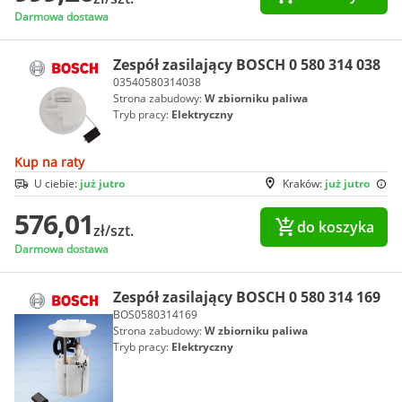
Darmowa dostawa
Zespół zasilający BOSCH 0 580 314 038
03540580314038
Strona zabudowy:
W zbiorniku paliwa
Tryb pracy:
Elektryczny
Kup na raty
U ciebie:
już jutro
Kraków:
już jutro
576,01
do koszyka
zł/szt.
Darmowa dostawa
Zespół zasilający BOSCH 0 580 314 169
BOS0580314169
Strona zabudowy:
W zbiorniku paliwa
Tryb pracy:
Elektryczny