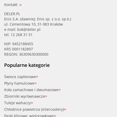
Kontakt
DELER.PL
Enis S.A. (dawniej: Enis sp. z o.o. sp.k.)
ul. Cementowa 10, 31-983 Kraków
e-mail:
bok@deler.pl
tel. 12 268 31 51
NIP: 9452188455
KRS 0001182897
REGON: 36309630300000
Popularne kategorie
Świece zapłonowe
Płyny hamulcowe
Koła zamachowe i dwumasowe
Zbiorniki wyrównawcze
Tuleje wahaczy
Chłodnice powietrza (intercoolery)
Paski klinowe, wielorowkowe