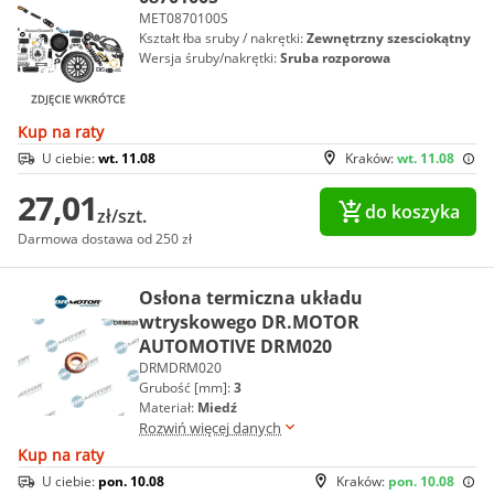
MET0870100S
Kształt łba sruby / nakrętki:
Zewnętrzny szesciokątny
Wersja śruby/nakrętki:
Sruba rozporowa
Kup na raty
U ciebie:
wt. 11.08
Kraków:
wt. 11.08
27,01
do koszyka
zł/szt.
Darmowa dostawa od 250 zł
Osłona termiczna układu
wtryskowego DR.MOTOR
AUTOMOTIVE DRM020
DRMDRM020
Grubość [mm]:
3
Materiał:
Miedź
Rozwiń więcej danych
Kup na raty
U ciebie:
pon. 10.08
Kraków:
pon. 10.08