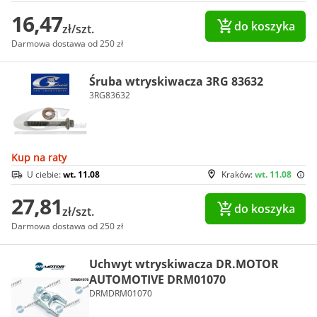
16,47
do koszyka
zł/szt.
Darmowa dostawa od 250 zł
Śruba wtryskiwacza 3RG 83632
3RG83632
Kup na raty
U ciebie:
wt. 11.08
Kraków:
wt. 11.08
27,81
do koszyka
zł/szt.
Darmowa dostawa od 250 zł
Uchwyt wtryskiwacza DR.MOTOR
AUTOMOTIVE DRM01070
DRMDRM01070