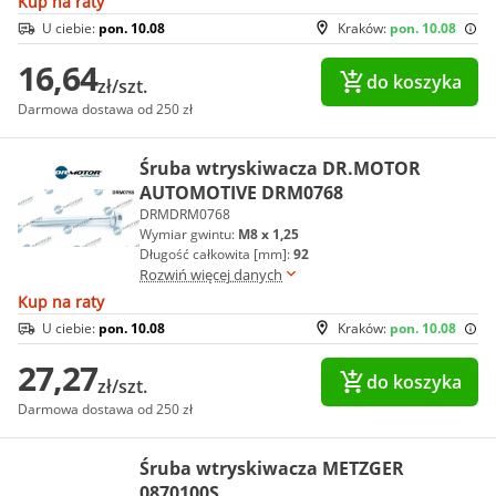
Kup na raty
U ciebie:
pon. 10.08
Kraków:
pon. 10.08
16,64
do koszyka
zł/szt.
Darmowa dostawa od 250 zł
Śruba wtryskiwacza DR.MOTOR
AUTOMOTIVE DRM0768
DRMDRM0768
Wymiar gwintu:
M8 x 1,25
Długość całkowita [mm]:
92
Rozwiń więcej danych
Kup na raty
U ciebie:
pon. 10.08
Kraków:
pon. 10.08
27,27
do koszyka
zł/szt.
Darmowa dostawa od 250 zł
Śruba wtryskiwacza METZGER
0870100S