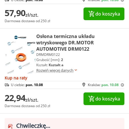
57,90
do koszyka
zł/szt.
Darmowa dostawa od 250 zł
Osłona termiczna układu
wtryskowego DR.MOTOR
AUTOMOTIVE DRM0122
DRMDRM0122
Grubość [mm]:
2
Kształt:
Kształt a
Rozwiń więcej danych
Kup na raty
U ciebie:
pon. 10.08
Kraków:
pon. 10.08
22,94
do koszyka
zł/szt.
Darmowa dostawa od 250 zł
Chwileczkę...