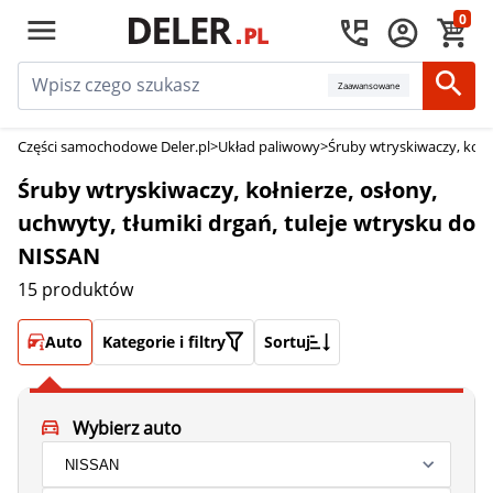
0
Zaawansowane
Części samochodowe Deler.pl
>
Układ paliwowy
>
Śruby wtryskiwaczy, kołni
Śruby wtryskiwaczy, kołnierze, osłony,
uchwyty, tłumiki drgań, tuleje wtrysku do
NISSAN
15 produktów
Auto
Kategorie i filtry
Sortuj
Wybierz auto