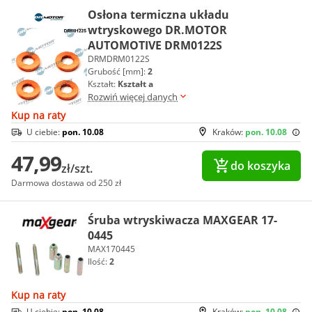
Osłona termiczna układu
wtryskowego DR.MOTOR
AUTOMOTIVE DRM0122S
DRMDRM0122S
Grubość [mm]:
2
Kształt:
Kształt a
Rozwiń więcej danych
Kup na raty
U ciebie:
pon. 10.08
Kraków:
pon. 10.08
47,99
do koszyka
zł/szt.
Darmowa dostawa od 250 zł
Śruba wtryskiwacza MAXGEAR 17-
0445
MAX170445
Ilość:
2
Kup na raty
U ciebie:
pon. 10.08
Kraków:
pon. 10.08