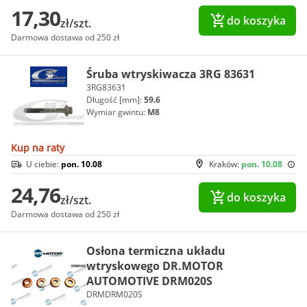
17,30
do koszyka
zł/szt.
Darmowa dostawa od 250 zł
Śruba wtryskiwacza 3RG 83631
3RG83631
Długość [mm]:
59.6
Wymiar gwintu:
M8
Kup na raty
U ciebie:
pon. 10.08
Kraków:
pon. 10.08
24,76
do koszyka
zł/szt.
Darmowa dostawa od 250 zł
Osłona termiczna układu
wtryskowego DR.MOTOR
AUTOMOTIVE DRM020S
DRMDRM020S