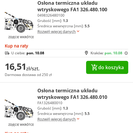
Osłona termiczna układu
wtryskowego FA1 326.480.100
0498326480100
Grubość [mm]:
1.3
Średnica wewnętrzna [mm]:
5.5
Rozwiń więcej danych
Kup na raty
U ciebie:
pon. 10.08
Kraków:
pon. 10.08
16,51
do koszyka
zł/szt.
Darmowa dostawa od 250 zł
Osłona termiczna układu
wtryskowego FA1 326.480.010
FA1326480010
Grubość [mm]:
1.3
Średnica wewnętrzna [mm]:
5.5
Rozwiń więcej danych