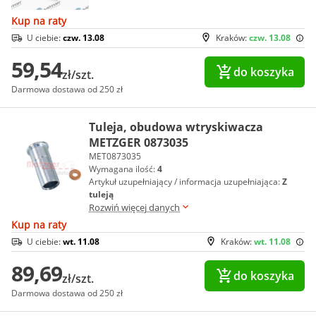
Kup na raty
U ciebie:
czw. 13.08
Kraków:
czw. 13.08
59,54
do koszyka
zł/szt.
Darmowa dostawa od 250 zł
Tuleja, obudowa wtryskiwacza
METZGER 0873035
MET0873035
Wymagana ilość:
4
Artykuł uzupełniający / informacja uzupełniająca:
Z
tuleją
Rozwiń więcej danych
Kup na raty
U ciebie:
wt. 11.08
Kraków:
wt. 11.08
89,69
do koszyka
zł/szt.
Darmowa dostawa od 250 zł