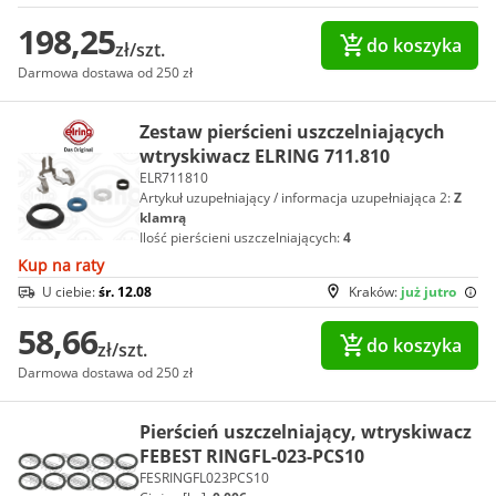
198,25
do koszyka
zł/szt.
Darmowa dostawa od 250 zł
Zestaw pierścieni uszczelniających
wtryskiwacz ELRING 711.810
ELR711810
Artykuł uzupełniający / informacja uzupełniająca 2:
Z
klamrą
Ilość pierścieni uszczelniających:
4
Kup na raty
U ciebie:
śr. 12.08
Kraków:
już jutro
58,66
do koszyka
zł/szt.
Darmowa dostawa od 250 zł
Pierścień uszczelniający, wtryskiwacz
FEBEST RINGFL-023-PCS10
FESRINGFL023PCS10