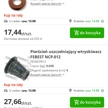
Rozwiń więcej danych
Kup na raty
U ciebie:
czw. 13.08
Kraków:
czw. 13.08
17,44
do koszyka
zł/szt.
Darmowa dostawa od 250 zł
Pierścień uszczelniający wtryskiwacz
FEBEST NCP-012
FESNCP012
Ciężar [kg]:
0.028
Długość opakowania [cm]:
4
Rozwiń więcej danych
Kup na raty
U ciebie:
czw. 13.08
Kraków:
czw. 13.08
27,66
do koszyka
zł/szt.