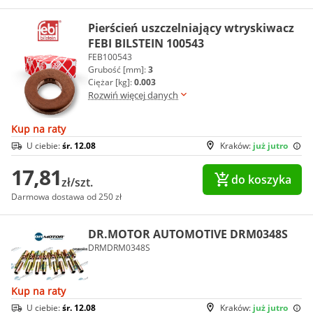
Pierścień uszczelniający wtryskiwacz
FEBI BILSTEIN 100543
FEB100543
Grubość [mm]:
3
Ciężar [kg]:
0.003
Rozwiń więcej danych
Kup na raty
U ciebie:
śr. 12.08
Kraków:
już jutro
17,81
do koszyka
zł/szt.
Darmowa dostawa od 250 zł
DR.MOTOR AUTOMOTIVE DRM0348S
DRMDRM0348S
Kup na raty
U ciebie:
śr. 12.08
Kraków:
już jutro