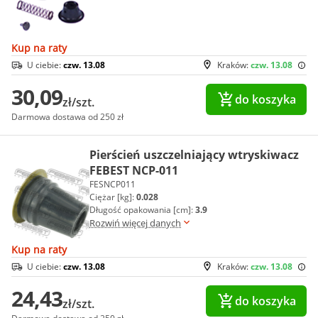
Kup na raty
U ciebie:
czw. 13.08
Kraków:
czw. 13.08
30,09
do koszyka
zł/szt.
Darmowa dostawa od 250 zł
Pierścień uszczelniający wtryskiwacz
FEBEST NCP-011
FESNCP011
Ciężar [kg]:
0.028
Długość opakowania [cm]:
3.9
Rozwiń więcej danych
Kup na raty
U ciebie:
czw. 13.08
Kraków:
czw. 13.08
24,43
do koszyka
zł/szt.