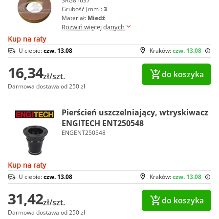
3RG81637
Grubość [mm]:
3
Materiał:
Miedź
Rozwiń więcej danych
Kup na raty
U ciebie:
czw. 13.08
Kraków:
czw. 13.08
16,34
do koszyka
zł/szt.
Darmowa dostawa od 250 zł
Pierścień uszczelniający, wtryskiwacz
ENGITECH ENT250548
ENGENT250548
Kup na raty
U ciebie:
czw. 13.08
Kraków:
czw. 13.08
31,42
do koszyka
zł/szt.
Darmowa dostawa od 250 zł