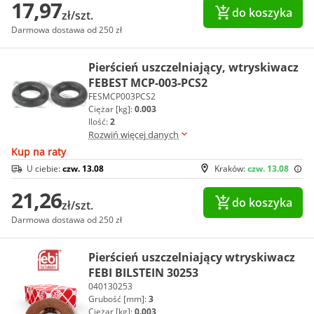
17,97
do koszyka
zł/szt.
Darmowa dostawa od 250 zł
Pierścień uszczelniający, wtryskiwacz
FEBEST MCP-003-PCS2
FESMCP003PCS2
Ciężar [kg]:
0.003
Ilość:
2
Rozwiń więcej danych
Kup na raty
U ciebie:
czw. 13.08
Kraków:
czw. 13.08
21,26
do koszyka
zł/szt.
Darmowa dostawa od 250 zł
Pierścień uszczelniający wtryskiwacz
FEBI BILSTEIN 30253
040130253
Grubość [mm]:
3
Ciężar [kg]:
0.003