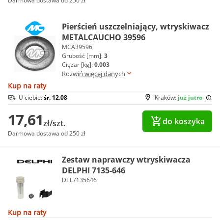
Darmowa dostawa od 250 zł
Pierścień uszczelniający, wtryskiwacz
METALCAUCHO 39596
MCA39596
Grubość [mm]:
3
Ciężar [kg]:
0.003
Rozwiń więcej danych
Kup na raty
U ciebie:
śr. 12.08
Kraków:
już jutro
17,61
do koszyka
zł/szt.
Darmowa dostawa od 250 zł
Zestaw naprawczy wtryskiwacza
DELPHI 7135-646
DEL7135646
Kup na raty