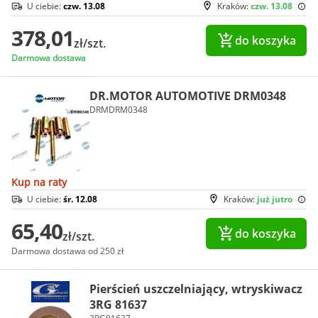
U ciebie:
czw. 13.08
Kraków:
czw. 13.08
378,01
do koszyka
zł/szt.
Darmowa dostawa
DR.MOTOR AUTOMOTIVE DRM0348
DRMDRM0348
Kup na raty
U ciebie:
śr. 12.08
Kraków:
już jutro
65,40
do koszyka
zł/szt.
Darmowa dostawa od 250 zł
Pierścień uszczelniający, wtryskiwacz
3RG 81637