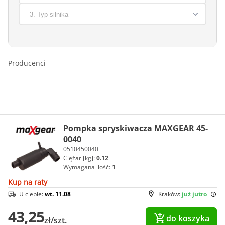
Producenci
Pompka spryskiwacza MAXGEAR 45-
0040
0510450040
Ciężar [kg]:
0.12
Wymagana ilość:
1
Kup na raty
U ciebie:
wt. 11.08
Kraków:
już jutro
43,25
do koszyka
zł/szt.