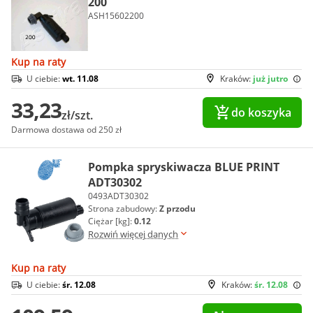
200
ASH15602200
Kup na raty
U ciebie:
wt. 11.08
Kraków:
już jutro
33,23
do koszyka
zł/szt.
Darmowa dostawa od 250 zł
Pompka spryskiwacza BLUE PRINT
ADT30302
0493ADT30302
Strona zabudowy:
Z przodu
Ciężar [kg]:
0.12
Rozwiń więcej danych
Kup na raty
U ciebie:
śr. 12.08
Kraków:
śr. 12.08