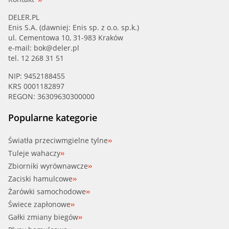
DELER.PL
Enis S.A. (dawniej: Enis sp. z o.o. sp.k.)
ul. Cementowa 10, 31-983 Kraków
e-mail:
bok@deler.pl
tel. 12 268 31 51
NIP: 9452188455
KRS 0001182897
REGON: 36309630300000
Popularne kategorie
Światła przeciwmgielne tylne
Tuleje wahaczy
Zbiorniki wyrównawcze
Zaciski hamulcowe
Żarówki samochodowe
Świece zapłonowe
Gałki zmiany biegów