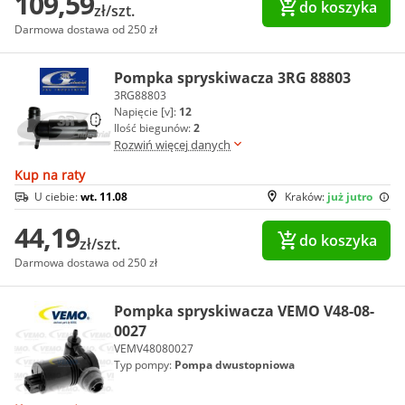
109,59
do koszyka
zł/szt.
Darmowa dostawa od 250 zł
Pompka spryskiwacza 3RG 88803
3RG88803
Napięcie [v]:
12
Ilość biegunów:
2
Rozwiń więcej danych
Kup na raty
U ciebie:
wt. 11.08
Kraków:
już jutro
44,19
do koszyka
zł/szt.
Darmowa dostawa od 250 zł
Pompka spryskiwacza VEMO V48-08-
0027
VEMV48080027
Typ pompy:
Pompa dwustopniowa