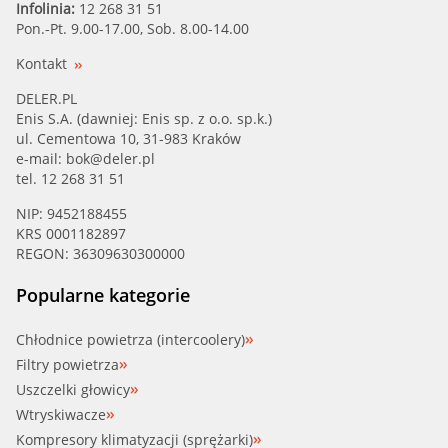
Infolinia:
12 268 31 51
Pon.-Pt. 9.00-17.00, Sob. 8.00-14.00
Kontakt
DELER.PL
Enis S.A. (dawniej: Enis sp. z o.o. sp.k.)
ul. Cementowa 10, 31-983 Kraków
e-mail:
bok@deler.pl
tel. 12 268 31 51
NIP: 9452188455
KRS 0001182897
REGON: 36309630300000
Popularne kategorie
Chłodnice powietrza (intercoolery)
Filtry powietrza
Uszczelki głowicy
Wtryskiwacze
Kompresory klimatyzacji (sprężarki)