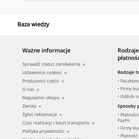
Baza wiedzy
Ważne informacje
Rodzaje
płatnoś
Sprawdź status zamówienia
Rodzaje t
Ustawienia cookies
Producenci części
• Paczkom
• Firmy ku
O nas
• Odbiór 
Regulamin sklepu
Zwroty
Sposoby p
Zgłoś reklamacje
• Płatnośc
PayPo
Czas realizacji i koszt transportu
• Firmy ku
Polityka prywatności
• Płatność