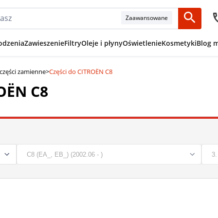
Zaawansowane
odzenia
Zawieszenie
Filtry
Oleje i płyny
Oświetlenie
Kosmetyki
Blog 
części zamienne
>
Części do CITROËN C8
ROËN C8