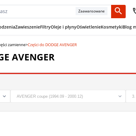
Zaawansowane
odzenia
Zawieszenie
Filtry
Oleje i płyny
Oświetlenie
Kosmetyki
Blog 
ęści zamienne
>
Części do DODGE AVENGER
DGE AVENGER