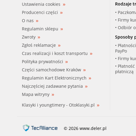
Rodzaje t
Ustawienia cookies
Producenci części
• Paczkom
• Firmy ku
O nas
• Odbiór 
Regulamin sklepu
Zwroty
Sposoby p
Zgłoś reklamacje
• Płatnośc
PayPo
Czas realizacji i koszt transportu
• Firmy ku
Polityka prywatności
• Płatność
Części samochodowe Kraków
płatniczą
Regulamin Kart Elektronicznych
Najczęściej zadawane pytania
Mapa witryny
Klasyki i youngtimery - Otoklasyki.pl
© 2026 www.deler.pl