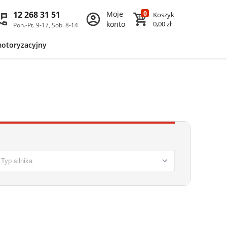
12 268 31 51
Moje
0
Koszyk
konto
0,00 zł
Pon.-Pt. 9-17, Sob. 8-14
motoryzacyjny