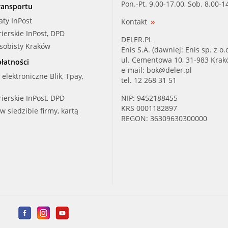
Pon.-Pt. 9.00-17.00, Sob. 8.00-1
ransportu
aty InPost
Kontakt
rierskie InPost, DPD
DELER.PL
osobisty Kraków
Enis S.A. (dawniej: Enis sp. z o.o
ul. Cementowa 10, 31-983 Kra
łatności
e-mail:
bok@deler.pl
i elektroniczne Blik, Tpay,
tel. 12 268 31 51
rierskie InPost, DPD
NIP: 9452188455
KRS 0001182897
 w siedzibie firmy, kartą
REGON: 36309630300000