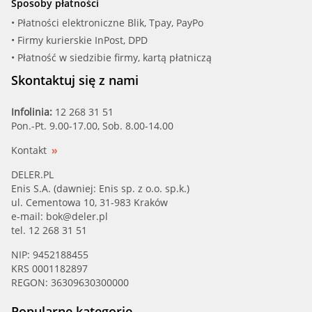
Sposoby płatności
• Płatności elektroniczne Blik, Tpay, PayPo
• Firmy kurierskie InPost, DPD
• Płatność w siedzibie firmy, kartą płatniczą
Skontaktuj się z nami
Infolinia:
12 268 31 51
Pon.-Pt. 9.00-17.00, Sob. 8.00-14.00
Kontakt
DELER.PL
Enis S.A. (dawniej: Enis sp. z o.o. sp.k.)
ul. Cementowa 10, 31-983 Kraków
e-mail:
bok@deler.pl
tel. 12 268 31 51
NIP: 9452188455
KRS 0001182897
REGON: 36309630300000
Popularne kategorie