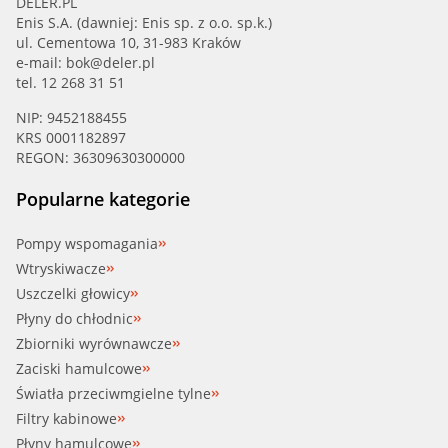
DELER.PL
Enis S.A. (dawniej: Enis sp. z o.o. sp.k.)
ul. Cementowa 10, 31-983 Kraków
e-mail:
bok@deler.pl
tel. 12 268 31 51
NIP: 9452188455
KRS 0001182897
REGON: 36309630300000
Popularne kategorie
Pompy wspomagania
Wtryskiwacze
Uszczelki głowicy
Płyny do chłodnic
Zbiorniki wyrównawcze
Zaciski hamulcowe
Światła przeciwmgielne tylne
Filtry kabinowe
Płyny hamulcowe