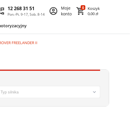
12 268 31 51
Moje
0
Koszyk
konto
0,00 zł
Pon.-Pt. 9-17, Sob. 8-14
motoryzacyjny
 ROVER FREELANDER II