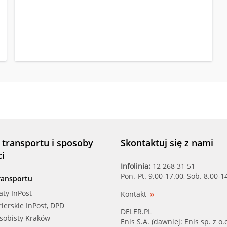
 transportu i sposoby
Skontaktuj się z nami
ci
Infolinia:
12 268 31 51
Pon.-Pt. 9.00-17.00, Sob. 8.00-1
ransportu
aty InPost
Kontakt
rierskie InPost, DPD
DELER.PL
osobisty Kraków
Enis S.A. (dawniej: Enis sp. z o.o