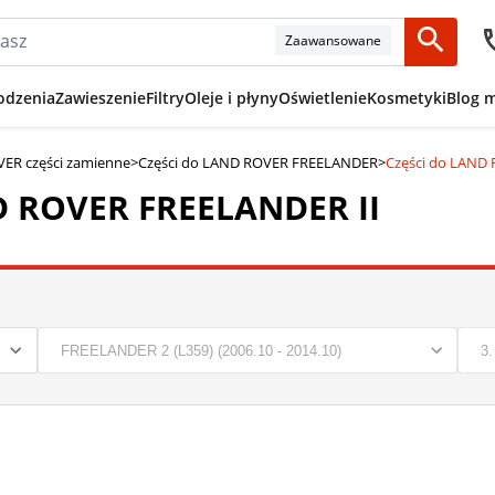
Zaawansowane
odzenia
Zawieszenie
Filtry
Oleje i płyny
Oświetlenie
Kosmetyki
Blog 
ER części zamienne
>
Części do LAND ROVER FREELANDER
>
Części do LAND
D ROVER FREELANDER II