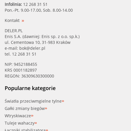
Infolinia:
12 268 31 51
Pon.-Pt. 9.00-17.00, Sob. 8.00-14.00
Kontakt
DELER.PL
Enis S.A. (dawniej: Enis sp. z o.o. sp.k.)
ul. Cementowa 10, 31-983 Kraków
e-mail:
bok@deler.pl
tel. 12 268 31 51
NIP: 9452188455
KRS 0001182897
REGON: 36309630300000
Popularne kategorie
Światła przeciwmgielne tylne
Gałki zmiany biegów
Wtryskiwacze
Tuleje wahaczy
Łączniki stabilizatora