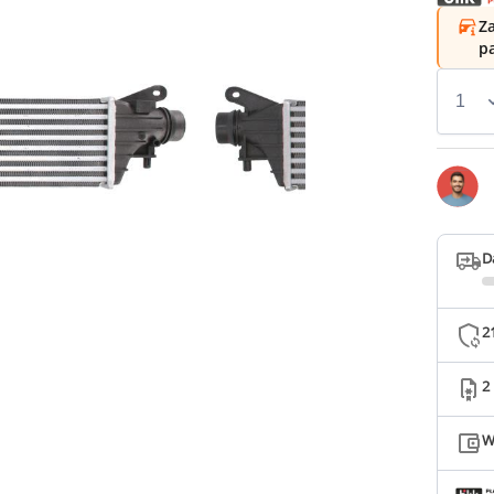
Za
p
D
2
2
W