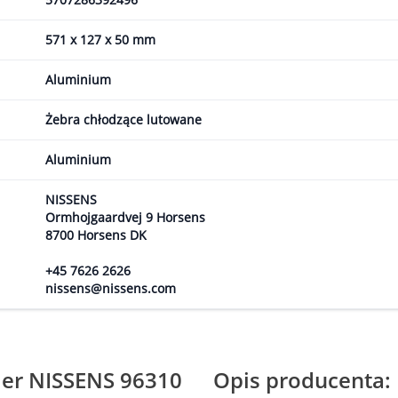
571 x 127 x 50 mm
Aluminium
Żebra chłodzące lutowane
Aluminium
NISSENS
Ormhojgaardvej 9 Horsens
8700 Horsens DK
+45 7626 2626
nissens@nissens.com
ler NISSENS 96310
Opis producenta: