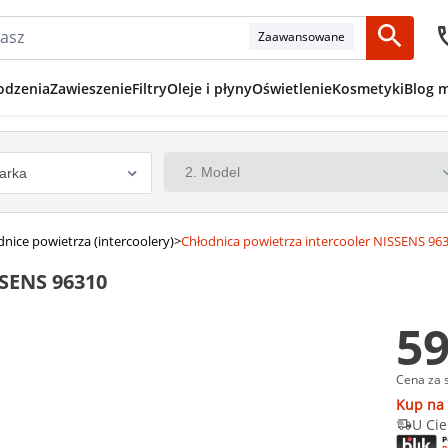
Zaawansowane
odzenia
Zawieszenie
Filtry
Oleje i płyny
Oświetlenie
Kosmetyki
Blog 
nice powietrza (intercoolery)
>
Chłodnica powietrza intercooler NISSENS 96
SSENS 96310
59
Cena za 
Kup na 
U Cie