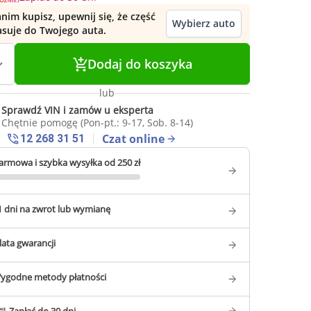
nim kupisz, upewnij się, że część
Wybierz auto
asuje do Twojego auta.
Dodaj do koszyka
lub
Sprawdź VIN i zamów u eksperta
Chętnie pomogę (Pon-pt.: 9-17, Sob. 8-14)
Czat online
12 268 31 51
armowa i szybka wysyłka od 250 zł
1 dni na zwrot lub wymianę
 lata gwarancji
ygodne metody płatności