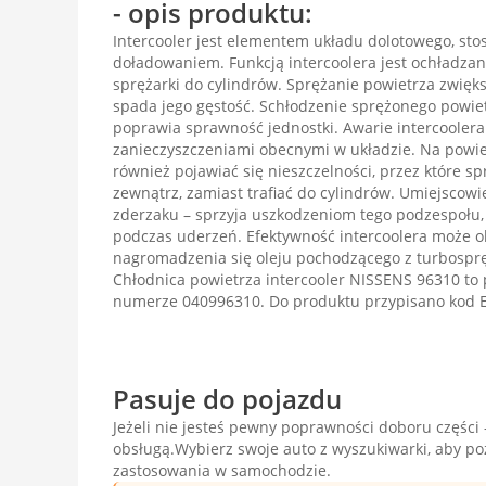
- opis produktu:
Intercooler jest elementem układu dolotowego, sto
doładowaniem. Funkcją intercoolera jest ochładzani
sprężarki do cylindrów. Sprężanie powietrza zwięk
spada jego gęstość. Schłodzenie sprężonego powietr
poprawia sprawność jednostki. Awarie intercoolera
zanieczyszczeniami obecnymi w układzie. Na powie
również pojawiać się nieszczelności, przez które s
zewnątrz, zamiast trafiać do cylindrów. Umiejscowi
zderzaku – sprzyja uszkodzeniom tego podzespołu
podczas uderzeń. Efektywność intercoolera może o
nagromadzenia się oleju pochodzącego z turbosprę
Chłodnica powietrza intercooler NISSENS 96310 to 
numerze 040996310. Do produktu przypisano kod
Pasuje do pojazdu
Jeżeli nie jesteś pewny poprawności doboru części -
obsługą.Wybierz swoje auto z wyszukiwarki, aby p
zastosowania w samochodzie.