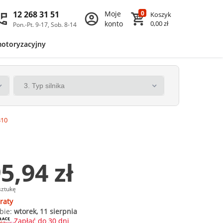
12 268 31 51
Moje
0
Koszyk
konto
0,00 zł
Pon.-Pt. 9-17, Sob. 8-14
motoryzacyjny
310
5,94 zł
sztukę
raty
bie:
wtorek, 11 sierpnia
Zapłać do 30 dni