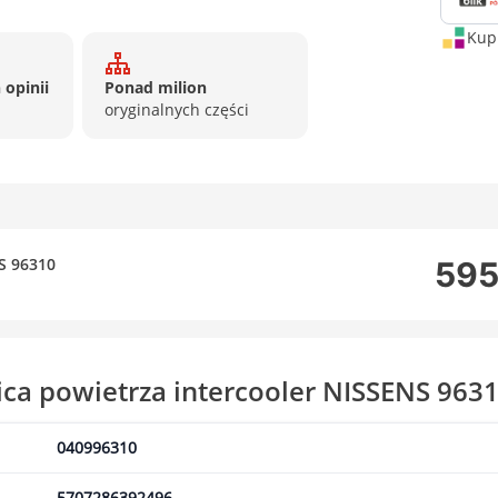
Kup 
 opinii
Ponad milion
oryginalnych części
S 96310
595
ca powietrza intercooler NISSENS 963
040996310
5707286392496