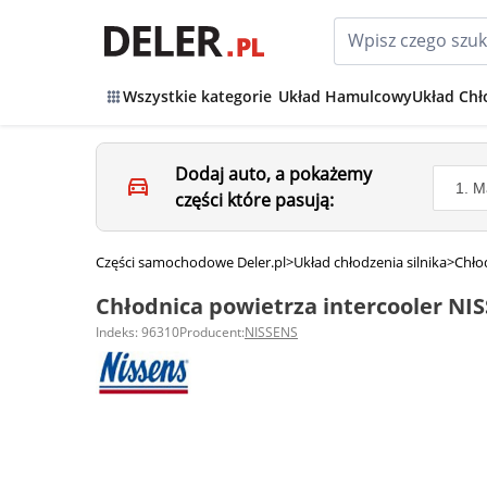
Wszystkie kategorie
Układ Hamulcowy
Układ Chł
Dodaj auto, a pokażemy
części które pasują:
Części samochodowe Deler.pl
>
Układ chłodzenia silnika
>
Chłod
Chłodnica powietrza intercooler NI
Indeks: 96310
Producent:
NISSENS