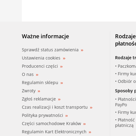
Ważne informacje
Rodzaje
płatnoś
Sprawdź status zamówienia
Rodzaje t
Ustawienia cookies
Producenci części
• Paczkom
• Firmy ku
O nas
• Odbiór 
Regulamin sklepu
Zwroty
Sposoby p
Zgłoś reklamacje
• Płatnośc
PayPo
Czas realizacji i koszt transportu
• Firmy ku
Polityka prywatności
• Płatność
Części samochodowe Kraków
płatniczą
Regulamin Kart Elektronicznych