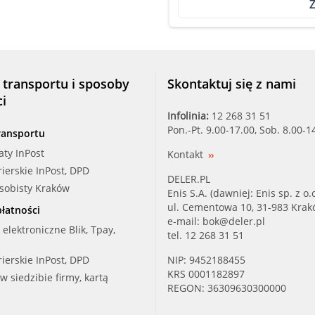
Z
 transportu i sposoby
Skontaktuj się z nami
ci
Infolinia:
12 268 31 51
Pon.-Pt. 9.00-17.00, Sob. 8.00-1
ransportu
aty InPost
Kontakt
rierskie InPost, DPD
DELER.PL
osobisty Kraków
Enis S.A. (dawniej: Enis sp. z o.o
ul. Cementowa 10, 31-983 Kra
łatności
e-mail:
bok@deler.pl
i elektroniczne Blik, Tpay,
tel. 12 268 31 51
rierskie InPost, DPD
NIP: 9452188455
KRS 0001182897
 w siedzibie firmy, kartą
REGON: 36309630300000