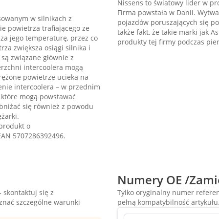
Nissens to światowy lider w pr
Firma powstała w Danii. Wytwa
sowanym w silnikach z
pojazdów poruszających się po
e powietrza trafiającego ze
także fakt, że takie marki jak A
sza jego temperaturę, przez co
produkty tej firmy podczas pi
za zwiększa osiągi silnika i
 są związane głównie z
rzchni intercoolera mogą
prężone powietrze ucieka na
enie intercoolera – w przednim
, które mogą powstawać
bniżać się również z powodu
żarki.
produkt o
 EAN 5707286392496.
Numery OE /Zami
 skontaktuj się z
Tylko oryginalny numer refer
oznać szczególne warunki
pełną kompatybilność artykułu