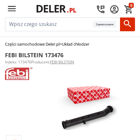
0
Zaawansowane
Części samochodowe Deler.pl
>
Układ chłodzenia silnika
>
Przewody układu
FEBI BILSTEIN 173476
Indeks: 173476
Producent:
FEBI BILSTEIN