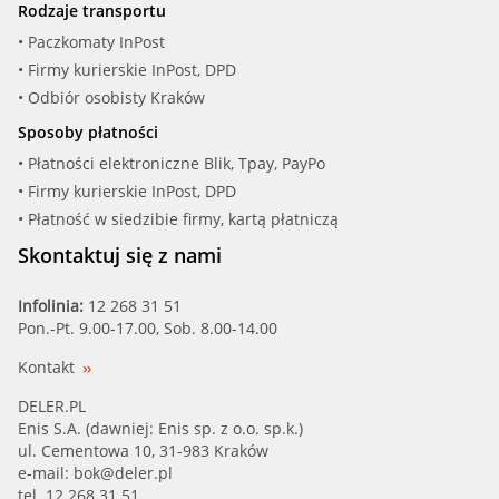
Rodzaje transportu
HOFFER (8193254)
• Paczkomaty InPost
• Firmy kurierskie InPost, DPD
IBRAS (27234)
• Odbiór osobisty Kraków
Sposoby płatności
IMPERGOM (80344)
• Płatności elektroniczne Blik, Tpay, PayPo
• Firmy kurierskie InPost, DPD
JPG (1114401900)
• Płatność w siedzibie firmy, kartą płatniczą
KLOKKERH (95232096)
Skontaktuj się z nami
MAPCO (28874)
Infolinia:
12 268 31 51
Pon.-Pt. 9.00-17.00, Sob. 8.00-14.00
MAXGEAR (18-0236)
Kontakt
MEATDORIA (93254)
DELER.PL
Enis S.A. (dawniej: Enis sp. z o.o. sp.k.)
ul. Cementowa 10, 31-983 Kraków
METALCAUCH (03625)
e-mail:
bok@deler.pl
tel. 12 268 31 51