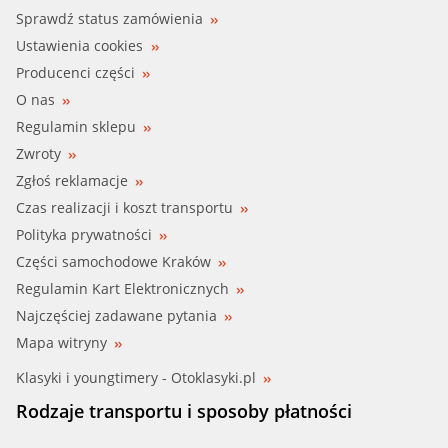
BBR (002-60-10446)
Sprawdź status zamówienia
Ustawienia cookies
BIRTH (51338)
Producenci części
O nas
BRÜCK GERM (032121065D)
Regulamin sklepu
Zwroty
BSG (BSG 90-720-057)
Zgłoś reklamacje
BUGIAD (BMC19186)
Czas realizacji i koszt transportu
Polityka prywatności
CALORSTAT (CP0001)
Części samochodowe Kraków
Regulamin Kart Elektronicznych
CAUTEX (461070)
Najczęściej zadawane pytania
ESEN SKV (24SKV309)
Mapa witryny
Klasyki i youngtimery - Otoklasyki.pl
FARE SA (2401)
Rodzaje transportu i sposoby płatności
GOOM (CT-0019)