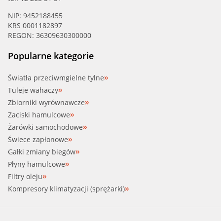
METZGER (4010060)
NIP: 9452188455
KRS 0001182897
MEYLE (100 226 0008)
REGON: 36309630300000
MOTORAD (CH9941)
Popularne kategorie
OSSCA (02636)
Światła przeciwmgielne tylne
Tuleje wahaczy
PATRON (P24-0003)
Zbiorniki wyrównawcze
Zaciski hamulcowe
PREX (P126210)
Żarówki samochodowe
Świece zapłonowe
QF (QF45A00004)
Gałki zmiany biegów
Płyny hamulcowe
STC (T403625)
Filtry oleju
Kompresory klimatyzacji (sprężarki)
STELLOX (10-35543-SX)
SWAG (33 10 1799)