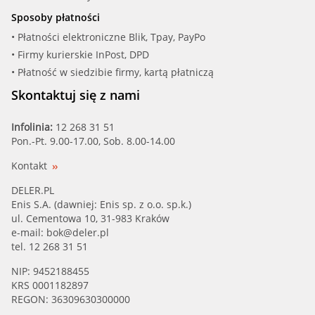
Sposoby płatności
• Płatności elektroniczne Blik, Tpay, PayPo
• Firmy kurierskie InPost, DPD
• Płatność w siedzibie firmy, kartą płatniczą
Skontaktuj się z nami
Infolinia:
12 268 31 51
Pon.-Pt. 9.00-17.00, Sob. 8.00-14.00
Kontakt
DELER.PL
Enis S.A. (dawniej: Enis sp. z o.o. sp.k.)
ul. Cementowa 10, 31-983 Kraków
e-mail:
bok@deler.pl
tel. 12 268 31 51
NIP: 9452188455
KRS 0001182897
REGON: 36309630300000