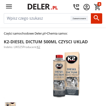
0
Zaawansowane
Części samochodowe Deler.pl
>
Chemia samochodowa
>
Środki do czyszc
K2-DIESEL DICTUM 500ML CZYSCI UKLAD
Indeks: LW325
Producent:
K2