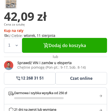
42,09 zł
Cena za sztukę
Kup na raty
U Ciebie:
wtorek, 11 sierpnia
Dodaj do koszyka
lub
Sprawdź VIN i zamów u eksperta
Chętnie pomogę (Pon-pt.: 9-17, Sob. 8-14)
Czat online
12 268 31 51
Darmowa i szybka wysyłka od 250 zł
21 dni na zwrot lub wymianę