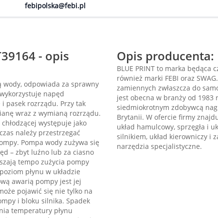
febipolska@febi.pl
9164 - opis
Opis producenta:
BLUE PRINT to marka będąca cz
również marki FEBI oraz SWAG
ą wody, odpowiada za sprawny
zamiennych zwłaszcza do samo
 wykorzystuje napęd
jest obecna w branży od 1983 r
i pasek rozrządu. Przy tak
siedmiokrotnym zdobywcą nagr
ianę wraz z wymianą rozrządu.
Brytanii. W ofercie firmy znajduj
chłodzącej występuje jako
układ hamulcowy, sprzęgła i u
czas należy przestrzegać
silnikiem, układ kierowniczy i 
pompy. Pompa wody zużywa się
narzędzia specjalistyczne.
ęd – zbyt luźno lub za ciasno
kszają tempo zużycia pompy
i poziom płynu w układzie
ową awarią pompy jest jej
oże pojawić się nie tylko na
mpy i bloku silnika. Spadek
nia temperatury płynu