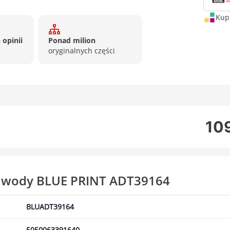
Kup 
 opinii
Ponad milion
oryginalnych części
109
a wody BLUE PRINT ADT39164
BLUADT39164
5050063391640