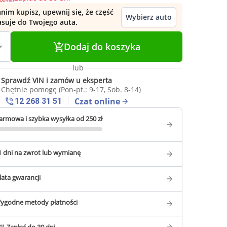
nim kupisz, upewnij się, że część
Wybierz auto
asuje do Twojego auta.
Dodaj do koszyka
lub
Sprawdź VIN i zamów u eksperta
Chętnie pomogę (Pon-pt.: 9-17, Sob. 8-14)
Czat online
12 268 31 51
armowa i szybka wysyłka od 250 zł
1 dni na zwrot lub wymianę
 lata gwarancji
ygodne metody płatności