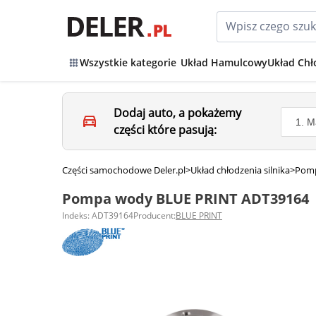
Wszystkie kategorie
Układ Hamulcowy
Układ Chł
Dodaj auto, a pokażemy
części które pasują:
Części samochodowe Deler.pl
>
Układ chłodzenia silnika
>
Pom
Pompa wody BLUE PRINT ADT39164
Indeks: ADT39164
Producent:
BLUE PRINT