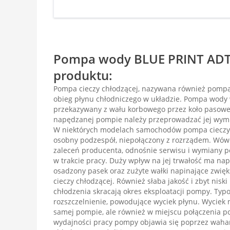
Pompa wody BLUE PRINT ADT3
produktu:
Pompa cieczy chłodzącej, nazywana również pomp
obieg płynu chłodniczego w układzie. Pompa wody
przekazywany z wału korbowego przez koło pasowe 
napędzanej pompie należy przeprowadzać jej wym
W niektórych modelach samochodów pompa cieczy 
osobny podzespół, niepołączony z rozrządem. Wów
zaleceń producenta, odnośnie serwisu i wymiany 
w trakcie pracy. Duży wpływ na jej trwałość ma nap
osadzony pasek oraz zużyte wałki napinające zwię
cieczy chłodzącej. Również słaba jakość i zbyt nisk
chłodzenia skracają okres eksploatacji pompy. Typ
rozszczelnienie, powodujące wyciek płynu. Wyciek m
samej pompie, ale również w miejscu połączenia po
wydajności pracy pompy objawia się poprzez waha