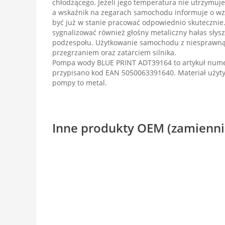
chłodzącego. Jeżeli jego temperatura nie utrzymuj
a wskaźnik na zegarach samochodu informuje o wz
być już w stanie pracować odpowiednio skuteczni
sygnalizować również głośny metaliczny hałas słys
podzespołu. Użytkowanie samochodu z niesprawn
przegrzaniem oraz zatarciem silnika.
Pompa wody BLUE PRINT ADT39164 to artykuł num
przypisano kod EAN 5050063391640. Materiał użyty
pompy to metal.
Inne produkty OEM (zamienni