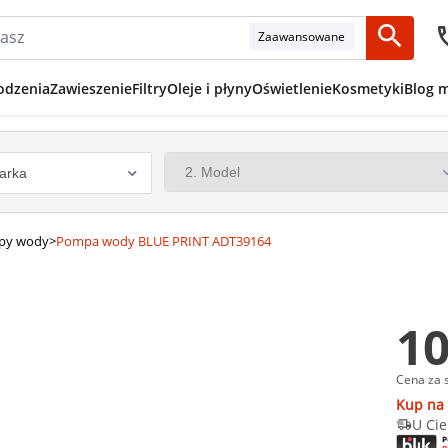
Zaawansowane
odzenia
Zawieszenie
Filtry
Oleje i płyny
Oświetlenie
Kosmetyki
Blog 
py wody
>
Pompa wody BLUE PRINT ADT39164
10
Cena za 
Kup na 
U Cie