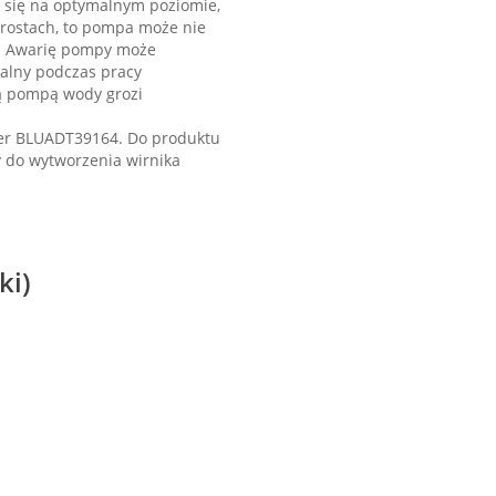
e się na optymalnym poziomie,
rostach, to pompa może nie
e. Awarię pompy może
zalny podczas pracy
ą pompą wody grozi
er BLUADT39164. Do produktu
 do wytworzenia wirnika
ki)