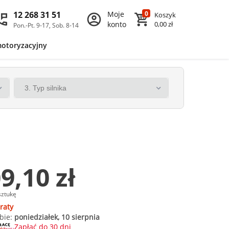
12 268 31 51
Moje
0
Koszyk
konto
0,00 zł
Pon.-Pt. 9-17, Sob. 8-14
motoryzacyjny
9,10 zł
sztukę
raty
bie:
poniedziałek, 10 sierpnia
Zapłać do 30 dni