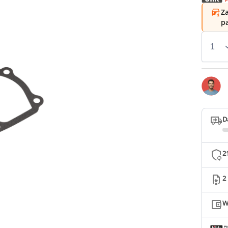
Za
p
D
2
2
W