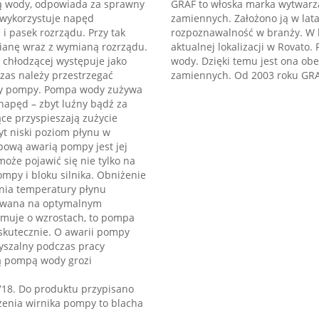
ą wody, odpowiada za sprawny
GRAF to włoska marka wytwarz
 wykorzystuje napęd
zamiennych. Założono ją w lata
i pasek rozrządu. Przy tak
rozpoznawalność w branży. W l
ianę wraz z wymianą rozrządu.
aktualnej lokalizacji w Rovato
chłodzącej występuje jako
wody. Dzięki temu jest ona ob
zas należy przestrzegać
zamiennych. Od 2003 roku GRAF
any pompy. Pompa wody zużywa
 napęd – zbyt luźny bądź za
ce przyspieszają zużycie
yt niski poziom płynu w
pową awarią pompy jest jej
oże pojawić się nie tylko na
mpy i bloku silnika. Obniżenie
nia temperatury płynu
chowana na optymalnym
rmuje o wzrostach, to pompa
skutecznie. O awarii pompy
yszalny podczas pracy
ą pompą wody grozi
18. Do produktu przypisano
zenia wirnika pompy to blacha