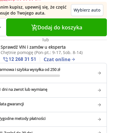
nim kupisz, upewnij się, że część
Wybierz auto
asuje do Twojego auta.
Dodaj do koszyka
lub
Sprawdź VIN i zamów u eksperta
Chętnie pomogę (Pon-pt.: 9-17, Sob. 8-14)
Czat online
12 268 31 51
armowa i szybka wysyłka od 250 zł
1 dni na zwrot lub wymianę
 lata gwarancji
ygodne metody płatności