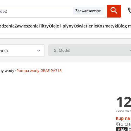
Zaawansowane
odzenia
Zawieszenie
Filtry
Oleje i płyny
Oświetlenie
Kosmetyki
Blog 
py wody
>
Pompa wody GRAF PA718
12
Cena za 
Kup na 
U Cie