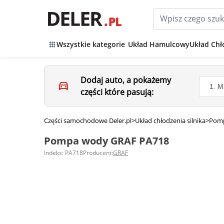
Wszystkie kategorie
Układ Hamulcowy
Układ Chł
Dodaj auto, a pokażemy
części które pasują:
Części samochodowe Deler.pl
>
Układ chłodzenia silnika
>
Pom
Pompa wody GRAF PA718
Indeks: PA718
Producent:
GRAF