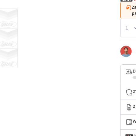
Za
p
D
2
2
W