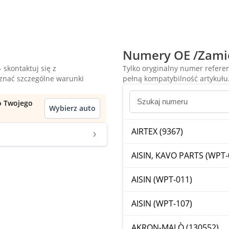
Numery OE /Zami
 skontaktuj się z
Tylko oryginalny numer refer
oznać szczególne warunki
pełną kompatybilność artykułu
do Twojego
Wybierz auto
AIRTEX (9367)
AISIN, KAVO PARTS (WPT-
AISIN (WPT-011)
AISIN (WPT-107)
AKRON-MALÒ (130552)