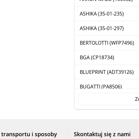
ASHIKA (35-01-235)
ASHIKA (35-01-297)
BERTOLOTTI (WFP7496)
BGA (CP18734)
BLUEPRINT (ADT39126)
BUGATTI (PA8506)
Z
CAR (332281)
CAR (332710)
DAYCO (DP338)
 transportu i sposoby
Skontaktuj się z nami