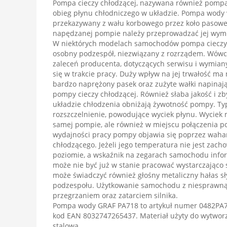
Pompa cieczy chłodzącej, nazywana również pomp
obieg płynu chłodniczego w układzie. Pompa wody
przekazywany z wału korbowego przez koło pasowe 
napędzanej pompie należy przeprowadzać jej wym
W niektórych modelach samochodów pompa cieczy 
osobny podzespół, niezwiązany z rozrządem. Wówc
zaleceń producenta, dotyczących serwisu i wymi
się w trakcie pracy. Duży wpływ na jej trwałość ma
bardzo naprężony pasek oraz zużyte wałki napinają
pompy cieczy chłodzącej. Również słaba jakość i zb
układzie chłodzenia obniżają żywotność pompy. Ty
rozszczelnienie, powodujące wyciek płynu. Wyciek m
samej pompie, ale również w miejscu połączenia po
wydajności pracy pompy objawia się poprzez waha
chłodzącego. Jeżeli jego temperatura nie jest za
poziomie, a wskaźnik na zegarach samochodu info
może nie być już w stanie pracować wystarczająco 
może świadczyć również głośny metaliczny hałas sł
podzespołu. Użytkowanie samochodu z niesprawn
przegrzaniem oraz zatarciem silnika.
Pompa wody GRAF PA718 to artykuł numer 0482PA7
kod EAN 8032747265437. Materiał użyty do wytwor
stalowa.