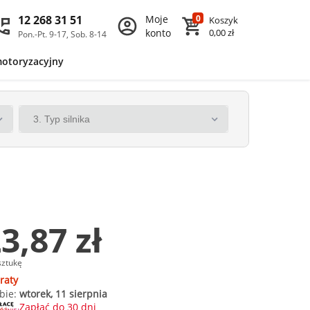
12 268 31 51
Moje
0
Koszyk
konto
0,00 zł
Pon.-Pt. 9-17, Sob. 8-14
motoryzacyjny
3,87 zł
sztukę
raty
bie:
wtorek, 11 sierpnia
Zapłać do 30 dni