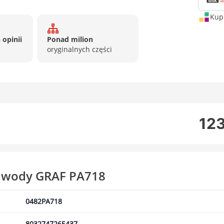
Kup 
 opinii
Ponad milion
oryginalnych części
123
 wody GRAF PA718
0482PA718
8032747265437