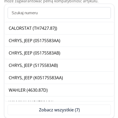
może zagwarantować pełną kompatybilność artykułu.
CALORSTAT (TH7427.87J)
CHRYS, JEEP (05175583AA)
CHRYS, JEEP (05175583AB)
CHRYS, JEEP (5175583AB)
CHRYS, JEEP (K05175583AA)
WAHLER (4630.87D)
WILMINK (WG1700161)
Zobacz wszystkie (7)