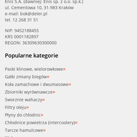
Enis S.A. (dawniej: Enis sp. z o.o. sp.k.)
ul. Cementowa 10, 31-983 Kraków
e-mail:
bok@deler.pl
tel. 12 268 31 51
NIP: 9452188455
KRS 0001182897
REGON: 36309630300000
Popularne kategorie
Paski klinowe, wielorowkowe
Gałki zmiany biegów
Koła zamachowe i dwumasowe
Zbiorniki wyrównawcze
Sworznie wahaczy
Filtry oleju
Płyny do chłodnic
Chłodnice powietrza (intercoolery)
Tarcze hamulcowe