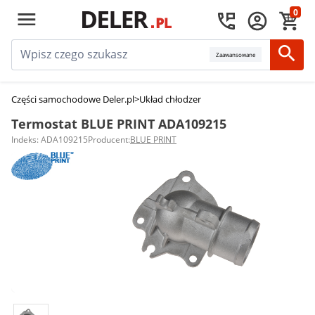
0
Zaawansowane
Części samochodowe Deler.pl
>
Układ chłodzenia silnika
>
Termostaty sam
Termostat BLUE PRINT ADA109215
Indeks: ADA109215
Producent:
BLUE PRINT