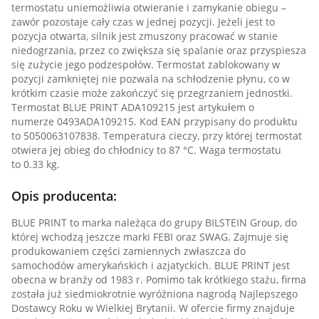
termostatu uniemożliwia otwieranie i zamykanie obiegu –
zawór pozostaje cały czas w jednej pozycji. Jeżeli jest to
pozycja otwarta, silnik jest zmuszony pracować w stanie
niedogrzania, przez co zwiększa się spalanie oraz przyspiesza
się zużycie jego podzespołów. Termostat zablokowany w
pozycji zamkniętej nie pozwala na schłodzenie płynu, co w
krótkim czasie może zakończyć się przegrzaniem jednostki.
Termostat BLUE PRINT ADA109215 jest artykułem o
numerze 0493ADA109215. Kod EAN przypisany do produktu
to 5050063107838. Temperatura cieczy, przy której termostat
otwiera jej obieg do chłodnicy to 87 °C. Waga termostatu
to 0.33 kg.
Opis producenta:
BLUE PRINT to marka należąca do grupy BILSTEIN Group, do
której wchodzą jeszcze marki FEBI oraz SWAG. Zajmuje się
produkowaniem części zamiennych zwłaszcza do
samochodów amerykańskich i azjatyckich. BLUE PRINT jest
obecna w branży od 1983 r. Pomimo tak krótkiego stażu, firma
została już siedmiokrotnie wyróżniona nagrodą Najlepszego
Dostawcy Roku w Wielkiej Brytanii. W ofercie firmy znajduje