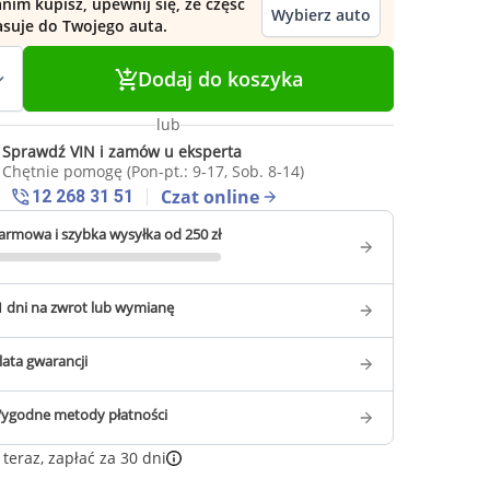
nim kupisz, upewnij się, że część
Wybierz auto
asuje do Twojego auta.
Dodaj do koszyka
lub
Sprawdź VIN i zamów u eksperta
Chętnie pomogę (Pon-pt.: 9-17, Sob. 8-14)
Czat online
12 268 31 51
armowa i szybka wysyłka od 250 zł
1 dni na zwrot lub wymianę
 lata gwarancji
ygodne metody płatności
teraz, zapłać za 30 dni