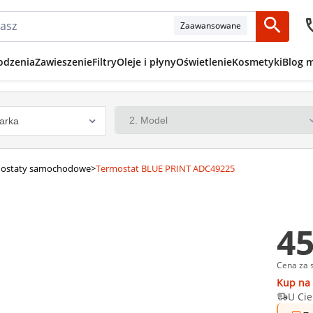
Zaawansowane
odzenia
Zawieszenie
Filtry
Oleje i płyny
Oświetlenie
Kosmetyki
Blog 
ostaty samochodowe
>
Termostat BLUE PRINT ADC49225
45
Cena za 
Kup na 
U Cie