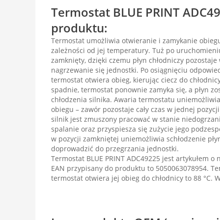
Termostat BLUE PRINT ADC492
produktu:
Termostat umożliwia otwieranie i zamykanie obiegu
zależności od jej temperatury. Tuż po uruchomieniu
zamknięty, dzięki czemu płyn chłodniczy pozostaje 
nagrzewanie się jednostki. Po osiągnięciu odpowie
termostat otwiera obieg, kierując ciecz do chłodni
spadnie, termostat ponownie zamyka się, a płyn zo
chłodzenia silnika. Awaria termostatu uniemożliwi
obiegu – zawór pozostaje cały czas w jednej pozycji. 
silnik jest zmuszony pracować w stanie niedogrzani
spalanie oraz przyspiesza się zużycie jego podzes
w pozycji zamkniętej uniemożliwia schłodzenie pły
doprowadzić do przegrzania jednostki.
Termostat BLUE PRINT ADC49225 jest artykułem o
EAN przypisany do produktu to 5050063078954. Tem
termostat otwiera jej obieg do chłodnicy to 88 °C. 