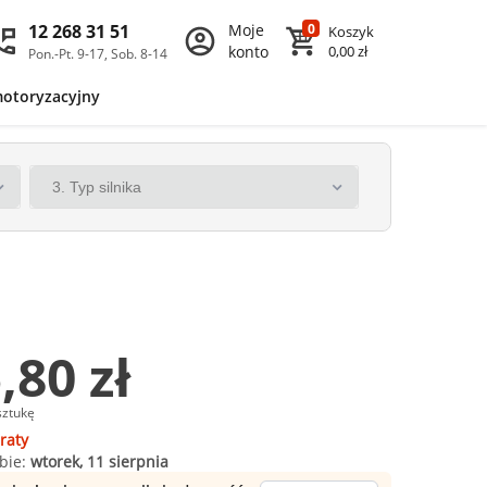
12 268 31 51
Moje
0
Koszyk
konto
0,00 zł
Pon.-Pt. 9-17, Sob. 8-14
motoryzacyjny
,80 zł
sztukę
raty
bie:
wtorek, 11 sierpnia