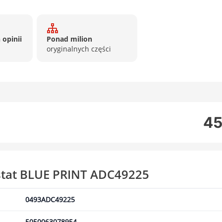
 opinii
Ponad milion
oryginalnych części
45
stat BLUE PRINT ADC49225
0493ADC49225
5050063078954