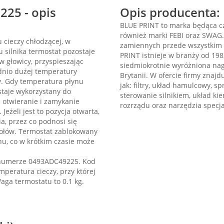
25 - opis
Opis producenta:
BLUE PRINT to marka będąca cz
również marki FEBI oraz SWAG
 cieczy chłodzącej, w
zamiennych przede wszystkim 
 silnika termostat pozostaje
PRINT istnieje w branży od 198
w głowicy, przyspieszając
siedmiokrotnie wyróżniona nag
dnio dużej temperatury
Brytanii. W ofercie firmy znajd
cy. Gdy temperatura płynu
jak: filtry, układ hamulcowy, s
staje wykorzystany do
sterowanie silnikiem, układ kie
a otwieranie i zamykanie
rozrządu oraz narzędzia specja
Jeżeli jest to pozycja otwarta,
a, przez co podnosi się
połów. Termostat zablokowany
nu, co w krótkim czasie może
 numerze 0493ADC49225. Kod
peratura cieczy, przy której
Waga termostatu to 0.1 kg.