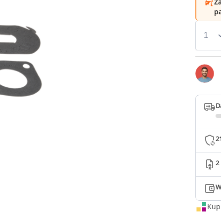
Za
p
D
2
2
W
Kup 