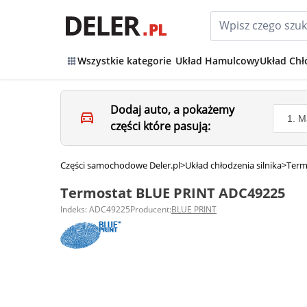
Wszystkie kategorie
Układ Hamulcowy
Układ Chł
Dodaj auto, a pokażemy
części które pasują:
Części samochodowe Deler.pl
>
Układ chłodzenia silnika
>
Term
Termostat BLUE PRINT ADC49225
Indeks: ADC49225
Producent:
BLUE PRINT