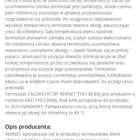
cieczy chłodzącej, w zależności od jej temperatury. Zaraz po
uruchomieniu silnika termostat jest zamknięty, dzięki czemu
płyn chłodniczy pozostaje w głowicy, przyspieszając
rozgrzewanie się jednostki. Po osiągnięciu odpowiednio
wysokiej temperatury termostat otwiera obieg, wpuszczając
ciecz do chłodnicy. Gdy temperatura płynu spadnie,
termostat ponownie zamyka się, a płyn zostaje wykorzystany
do chłodzenia silnika. Awaria termostatu uniemożliwia
otwieranie i zamykanie obiegu – zawór blokuje się w jednej
pozycji. Jeżeli jest to pozycja otwarta, silnik pracuje w zbyt
niskiej temperaturze, przez co zwiększa się spalanie oraz
przyspiesza się zużycie jego podzespołów. Termostat
zablokowany w pozycji zamkniętej uniemożliwia schłodzenie
płynu, co w krótkim czasie może doprowadzić do przegrzania
jednostki.
Termostat CALORSTAT BY VERNET TH5130.89J jest artykułem o
numerze 0451TH513089J. Kod EAN przypisany do produktu
to 3531650004997. Temperatura cieczy, przy której termostat
otwiera jej obieg do chłodnicy to 89 °C.
Opis producenta:
VERNET specjalizuje się w produkcji termostatów, które