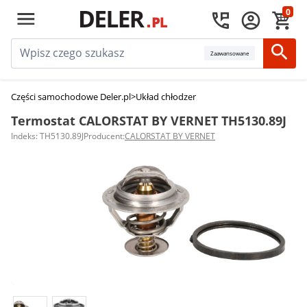
0
Zaawansowane
Części samochodowe Deler.pl
>
Układ chłodzenia silnika
>
Termostaty sam
Termostat CALORSTAT BY VERNET TH5130.89J
Indeks: TH5130.89J
Producent:
CALORSTAT BY VERNET