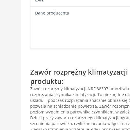
Dane producenta
Zawór rozprężny klimatyzacji
produktu:
Zawór rozprężny klimatyzacji NRF 38397 umożliwia
rozprężania czynnika klimatyzacji. To niezbędne d
układu – podczas rozprężania znacznie obniża się 
pozwala na schładzanie powietrza. Zawór rozprężny
poziom wypełnienia parownika czynnikiem, w zależ
Dzięki pracy zaworu rozprężnego klimatyzacji ogran
szronienia parownika, czyli zamarzania wilgoci na
Zjawisko szronienia występuje, gdy ilość przepuszc