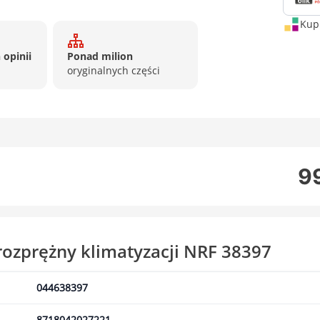
Kup 
 opinii
Ponad milion
oryginalnych części
99
ozprężny klimatyzacji NRF 38397
044638397
8718042027221