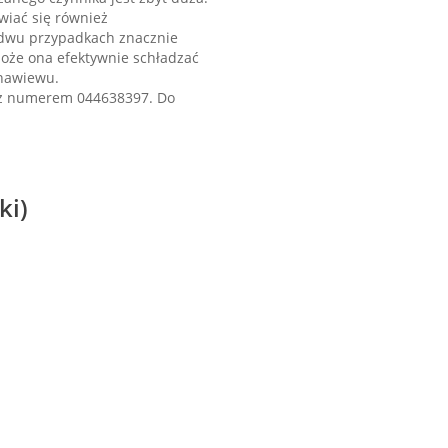
wiać się również
ydwu przypadkach znacznie
może ona efektywnie schładzać
 nawiewu.
ł z numerem 044638397. Do
ki)