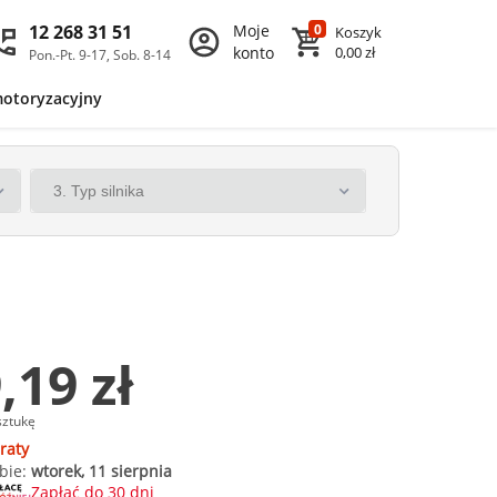
12 268 31 51
Moje
0
Koszyk
konto
0,00 zł
Pon.-Pt. 9-17, Sob. 8-14
motoryzacyjny
,19 zł
sztukę
raty
bie:
wtorek, 11 sierpnia
Zapłać do 30 dni