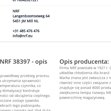
NRF
Langenboomseweg 64
5451 JM Mill NL
+31 485 476 476
info@nrf.eu
 NRF 38397 - opis
Opis producenta:
Firma NRF powstała w 1927 r.
układów chłodzenia dla branż: 
 prawidłowy przebieg procesu
Marka znana jest zwłaszcza z n
la utrzymania sprawności
również inne części związane z
temperatura czynnika, co
znajduje się ponad 8000 produk
 klimatyzacji kontroluje
zwiększenia tempa rozwoju NR
ności od obciążenia cieplnego.
powierzchnię magazynową.
iczone zostaje zjawisko
 żebrach tego podzespołu.
zanego czynnika jest zbyt duża.