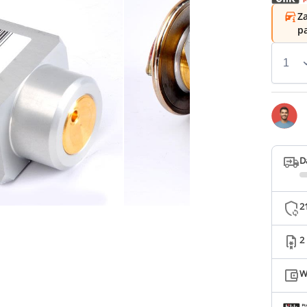
Za
p
D
2
2
W