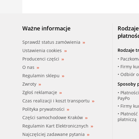
Ważne informacje
Rodzaje
płatnoś
Sprawdź status zamówienia
Rodzaje t
Ustawienia cookies
Producenci części
• Paczkom
• Firmy ku
O nas
• Odbiór 
Regulamin sklepu
Zwroty
Sposoby p
Zgłoś reklamacje
• Płatnośc
PayPo
Czas realizacji i koszt transportu
• Firmy ku
Polityka prywatności
• Płatność
Części samochodowe Kraków
płatniczą
Regulamin Kart Elektronicznych
Najczęściej zadawane pytania