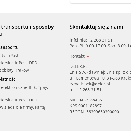
DELPHI (TSP0585003)
FRIGAIR (43130979)
 transportu i sposoby
Skontaktuj się z nami
ci
HELLA (8UW351239301)
Infolinia:
12 268 31 51
Pon.-Pt. 9.00-17.00, Sob. 8.00-1
ransportu
VALEO (509681)
aty InPost
Kontakt
rierskie InPost, DPD
WEZEL (06001088)
DELER.PL
osobisty Kraków
Enis S.A. (dawniej: Enis sp. z o.o
ul. Cementowa 10, 31-983 Kra
łatności
e-mail:
bok@deler.pl
i elektroniczne Blik, Tpay,
tel. 12 268 31 51
rierskie InPost, DPD
NIP: 9452188455
KRS 0001182897
 w siedzibie firmy, kartą
REGON: 36309630300000