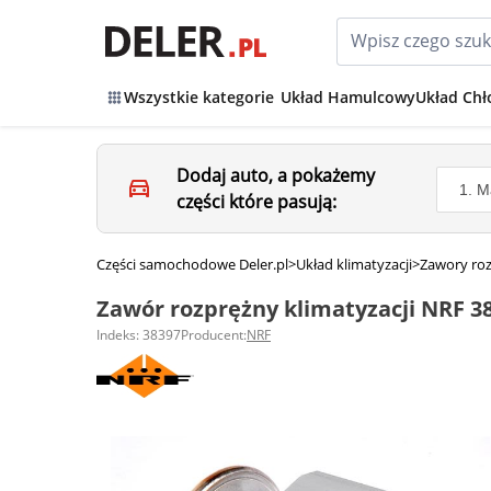
Wszystkie kategorie
Układ Hamulcowy
Układ Chł
Dodaj auto, a pokażemy
części które pasują:
Części samochodowe Deler.pl
>
Układ klimatyzacji
>
Zawory roz
Zawór rozprężny klimatyzacji NRF 3
Indeks: 38397
Producent:
NRF