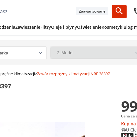
Zaawansowane
odzenia
Zawieszenie
Filtry
Oleje i płyny
Oświetlenie
Kosmetyki
Blog 
prężne klimatyzacji
>
Zawór rozprężny klimatyzacji NRF 38397
8397
99
Cena za 
Kup na 
U Cie