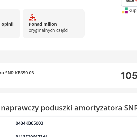
Kup 
 opinii
Ponad milion
oryginalnych części
ra SNR KB650.03
105
 naprawczy poduszki amortyzatora SN
0404KB65003
3413520667344