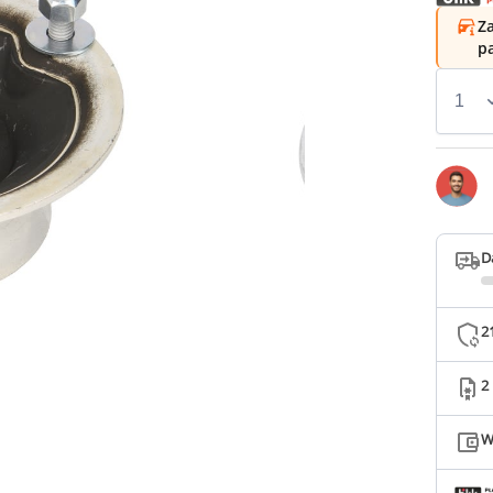
Za
p
D
2
2
W