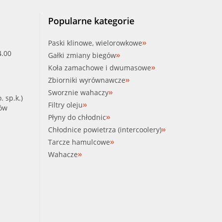
Popularne kategorie
Paski klinowe, wielorowkowe
4.00
Gałki zmiany biegów
Koła zamachowe i dwumasowe
Zbiorniki wyrównawcze
Sworznie wahaczy
. sp.k.)
Filtry oleju
ków
Płyny do chłodnic
Chłodnice powietrza (intercoolery)
Tarcze hamulcowe
Wahacze