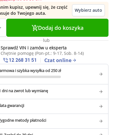
nim kupisz, upewnij się, że część
Wybierz auto
asuje do Twojego auta.
Dodaj do koszyka
lub
Sprawdź VIN i zamów u eksperta
Chętnie pomogę (Pon-pt.: 9-17, Sob. 8-14)
Czat online
12 268 31 51
armowa i szybka wysyłka od 250 zł
1 dni na zwrot lub wymianę
 lata gwarancji
ygodne metody płatności