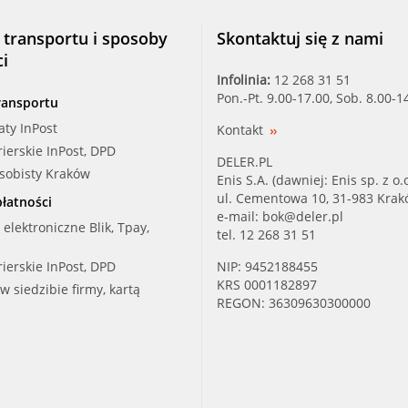
GABRIEL (G35469)
 transportu i sposoby
Skontaktuj się z nami
ci
GABRIEL (G35470)
Infolinia:
12 268 31 51
Pon.-Pt. 9.00-17.00, Sob. 8.00-1
ransportu
GABRIEL (G35473)
aty InPost
Kontakt
rierskie InPost, DPD
GABRIEL (G35474)
DELER.PL
osobisty Kraków
Enis S.A. (dawniej: Enis sp. z o.o
GABRIEL (GK379)
ul. Cementowa 10, 31-983 Kra
łatności
e-mail:
bok@deler.pl
i elektroniczne Blik, Tpay,
tel. 12 268 31 51
HUTCHINSON (200058)
rierskie InPost, DPD
NIP: 9452188455
HUTCHINSON (KS170)
KRS 0001182897
 w siedzibie firmy, kartą
REGON: 36309630300000
HUTCHINSON (KS171)
KYB (334614)