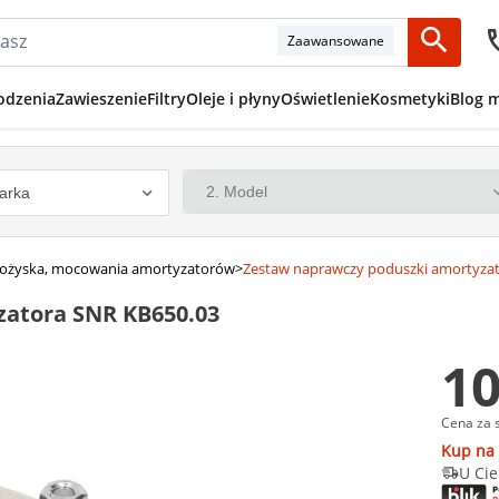
Zaawansowane
odzenia
Zawieszenie
Filtry
Oleje i płyny
Oświetlenie
Kosmetyki
Blog 
 łożyska, mocowania amortyzatorów
>
Zestaw naprawczy poduszki amortyza
zatora SNR KB650.03
10
Cena za 
Kup na 
U Cie