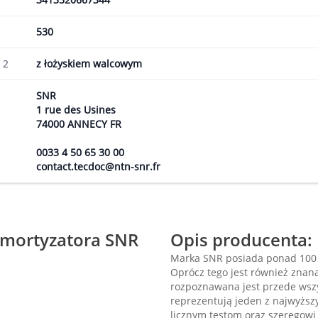
530
 2
z łożyskiem walcowym
SNR
1 rue des Usines
74000 ANNECY FR
0033 4 50 65 30 00
contact.tecdoc@ntn-snr.fr
amortyzatora SNR
Opis producenta:
Marka SNR posiada ponad 100 
Oprócz tego jest również znana
rozpoznawana jest przede wszy
reprezentują jeden z najwyższ
licznym testom oraz szeregowi