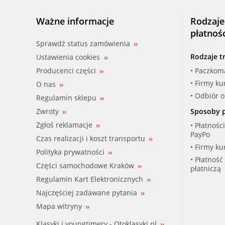
Ważne informacje
Rodzaje
płatnoś
Sprawdź status zamówienia
Rodzaje t
Ustawienia cookies
Producenci części
• Paczkom
• Firmy ku
O nas
• Odbiór 
Regulamin sklepu
Zwroty
Sposoby p
Zgłoś reklamacje
• Płatnośc
PayPo
Czas realizacji i koszt transportu
• Firmy ku
Polityka prywatności
• Płatność
Części samochodowe Kraków
płatniczą
Regulamin Kart Elektronicznych
Najczęściej zadawane pytania
Mapa witryny
Klasyki i youngtimery - Otoklasyki.pl