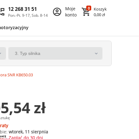
12 268 31 51
Moje
0
Koszyk
konto
0,00 zł
Pon.-Pt. 9-17, Sob. 8-14
motoryzacyjny
tora SNR KB650.03
5,54 zł
sztukę
raty
bie:
wtorek, 11 sierpnia
Zapłać do 30 dni