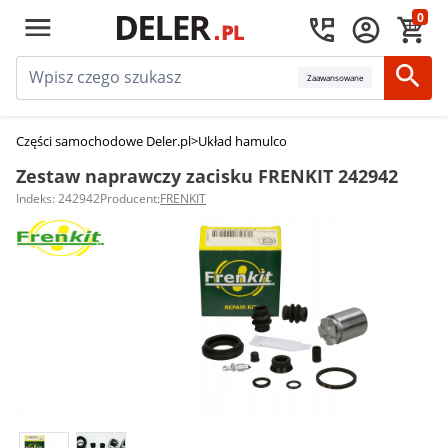
0
Zaawansowane
Części samochodowe Deler.pl
>
Układ hamulcowy
>
Zestawy naprawcze za
Zestaw naprawczy zacisku FRENKIT 242942
Indeks: 242942
Producent:
FRENKIT