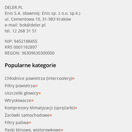
DELER.PL
Enis S.A. (dawniej: Enis sp. z o.o. sp.k.)
ul. Cementowa 10, 31-983 Kraków
e-mail:
bok@deler.pl
tel. 12 268 31 51
NIP: 9452188455
KRS 0001182897
REGON: 36309630300000
Popularne kategorie
Chłodnice powietrza (intercoolery)
Filtry powietrza
Uszczelki głowicy
Wtryskiwacze
Kompresory klimatyzacji (sprężarki)
Żarówki samochodowe
Filtry paliwa
Paski klinowe, wielorowkowe