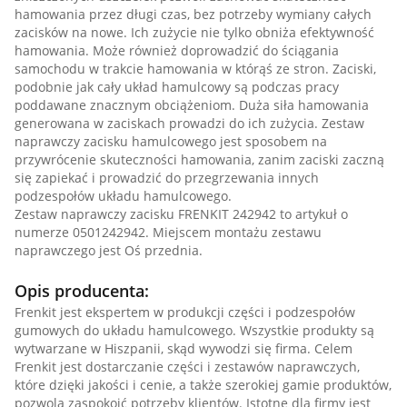
hamowania przez długi czas, bez potrzeby wymiany całych
zacisków na nowe. Ich zużycie nie tylko obniża efektywność
hamowania. Może również doprowadzić do ściągania
samochodu w trakcie hamowania w którąś ze stron. Zaciski,
podobnie jak cały układ hamulcowy są podczas pracy
poddawane znacznym obciążeniom. Duża siła hamowania
generowana w zaciskach prowadzi do ich zużycia. Zestaw
naprawczy zacisku hamulcowego jest sposobem na
przywrócenie skuteczności hamowania, zanim zaciski zaczną
się zapiekać i prowadzić do przegrzewania innych
podzespołów układu hamulcowego.
Zestaw naprawczy zacisku FRENKIT 242942 to artykuł o
numerze 0501242942. Miejscem montażu zestawu
naprawczego jest Oś przednia.
Opis producenta:
Frenkit jest ekspertem w produkcji części i podzespołów
gumowych do układu hamulcowego. Wszystkie produkty są
wytwarzane w Hiszpanii, skąd wywodzi się firma. Celem
Frenkit jest dostarczanie części i zestawów naprawczych,
które dzięki jakości i cenie, a także szerokiej gamie produktów,
pozwolą zaspokoić potrzeby klientów. Istotne dla firmy jest