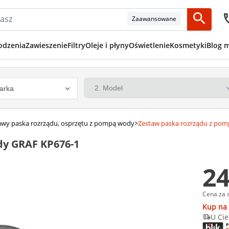
Zaawansowane
odzenia
Zawieszenie
Filtry
Oleje i płyny
Oświetlenie
Kosmetyki
Blog 
awy paska rozrządu, osprzętu z pompą wody
>
Zestaw paska rozrządu z po
dy GRAF KP676-1
24
Cena za 
Kup na 
U Cie