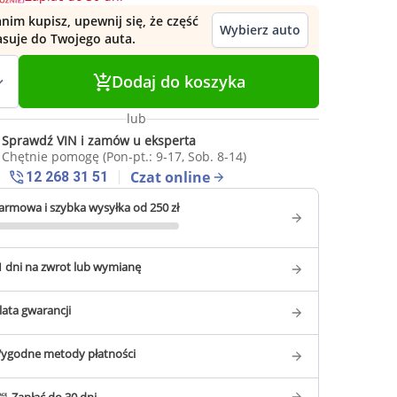
nim kupisz, upewnij się, że część
Wybierz auto
asuje do Twojego auta.
Dodaj do koszyka
lub
Sprawdź VIN i zamów u eksperta
Chętnie pomogę (Pon-pt.: 9-17, Sob. 8-14)
Czat online
12 268 31 51
armowa i szybka wysyłka od 250 zł
1 dni na zwrot lub wymianę
 lata gwarancji
ygodne metody płatności