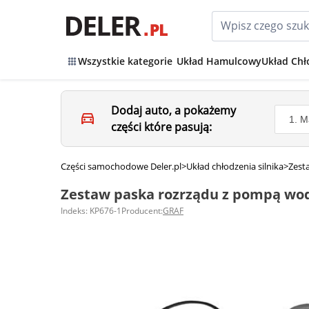
Wszystkie kategorie
Układ Hamulcowy
Układ Chł
Dodaj auto, a pokażemy
części które pasują:
Części samochodowe Deler.pl
>
Układ chłodzenia silnika
>
Zest
Zestaw paska rozrządu z pompą wo
Indeks: KP676-1
Producent:
GRAF