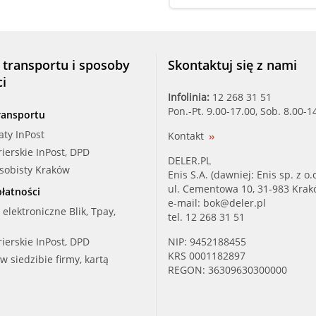
METELLI (30-0676-1)
OPTI (KT1285W1)
 transportu i sposoby
Skontaktuj się z nami
ci
OPTIMAL (SK-1592AQ1)
Infolinia:
12 268 31 51
Pon.-Pt. 9.00-17.00, Sob. 8.00-1
ransportu
QUINTON HA (QBPK6680)
aty InPost
Kontakt
rierskie InPost, DPD
RUV (55719701)
DELER.PL
osobisty Kraków
Enis S.A. (dawniej: Enis sp. z o.o
RUV (55719702)
ul. Cementowa 10, 31-983 Kra
łatności
e-mail:
bok@deler.pl
i elektroniczne Blik, Tpay,
tel. 12 268 31 51
SALER (K1PA941)
rierskie InPost, DPD
NIP: 9452188455
SASIC (3906088)
KRS 0001182897
 w siedzibie firmy, kartą
REGON: 36309630300000
SEAT, VW (030 121 005S)