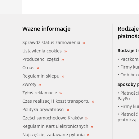
Ważne informacje
Rodzaje
płatnoś
Sprawdź status zamówienia
Rodzaje t
Ustawienia cookies
Producenci części
• Paczkom
• Firmy ku
O nas
• Odbiór 
Regulamin sklepu
Zwroty
Sposoby p
Zgłoś reklamacje
• Płatnośc
PayPo
Czas realizacji i koszt transportu
• Firmy ku
Polityka prywatności
• Płatność
Części samochodowe Kraków
płatniczą
Regulamin Kart Elektronicznych
Najczęściej zadawane pytania