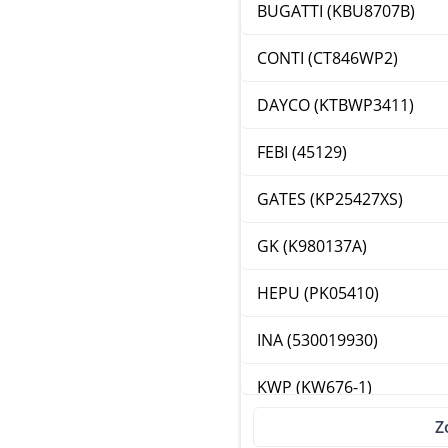
BUGATTI (KBU8707B)
CONTI (CT846WP2)
DAYCO (KTBWP3411)
FEBI (45129)
GATES (KP25427XS)
GK (K980137A)
HEPU (PK05410)
INA (530019930)
KWP (KW676-1)
Z
LORETT (KPA0654B)