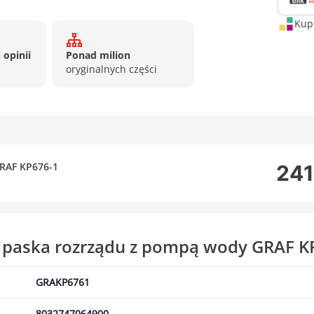
Kup 
 opinii
Ponad milion
oryginalnych części
RAF KP676-1
241
 paska rozrządu z pompą wody GRAF K
GRAKP6761
8032747064900