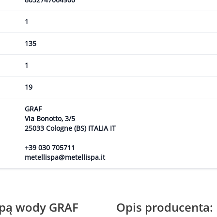
1
135
1
19
GRAF
Via Bonotto, 3/5
25033 Cologne (BS) ITALIA IT
+39 030 705711
metellispa@metellispa.it
mpą wody GRAF
Opis producenta: