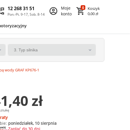
12 268 31 51
Moje
0
Koszyk
konto
0,00 zł
Pon.-Pt. 9-17, Sob. 8-14
motoryzacyjny
mpą wody GRAF KP676-1
1,40 zł
sztukę
raty
bie:
poniedziałek, 10 sierpnia
Zapłać do 30 dni