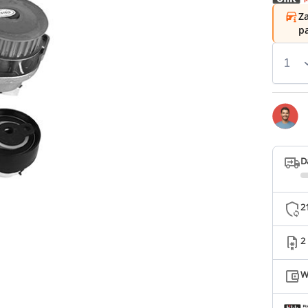
Za
p
D
2
2
W