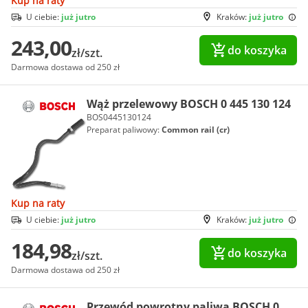
Kup na raty
U ciebie:
już jutro
Kraków:
już jutro
243,00
do koszyka
zł/szt.
Darmowa dostawa od 250 zł
Wąż przelewowy BOSCH 0 445 130 124
BOS0445130124
Preparat paliwowy:
Common rail (cr)
Kup na raty
U ciebie:
już jutro
Kraków:
już jutro
184,98
do koszyka
zł/szt.
Darmowa dostawa od 250 zł
Przewód powrotny paliwa BOSCH 0