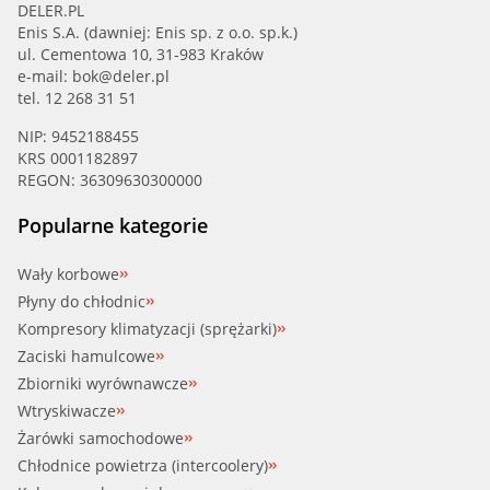
DELER.PL
Enis S.A. (dawniej: Enis sp. z o.o. sp.k.)
ul. Cementowa 10, 31-983 Kraków
e-mail:
bok@deler.pl
tel. 12 268 31 51
NIP: 9452188455
KRS 0001182897
REGON: 36309630300000
Popularne kategorie
Wały korbowe
Płyny do chłodnic
Kompresory klimatyzacji (sprężarki)
Zaciski hamulcowe
Zbiorniki wyrównawcze
Wtryskiwacze
Żarówki samochodowe
Chłodnice powietrza (intercoolery)