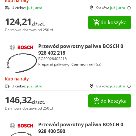
Kup na raty
U ciebie:
już jutro
Kraków:
już jutro
124,21
do koszyka
zł/szt.
Darmowa dostawa od 250 zł
Przewód powrotny paliwa BOSCH 0
928 402 218
BOS0928402218
Preparat paliwowy:
Common rail (cr)
Kup na raty
U ciebie:
już jutro
Kraków:
już jutro
146,32
do koszyka
zł/szt.
Darmowa dostawa od 250 zł
Przewód powrotny paliwa BOSCH 0
928 400 590