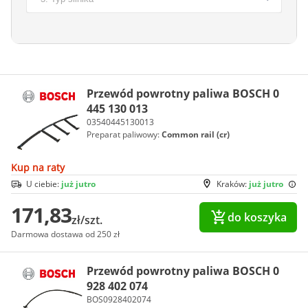
Przewód powrotny paliwa BOSCH 0
445 130 013
03540445130013
Preparat paliwowy:
Common rail (cr)
Kup na raty
U ciebie:
już jutro
Kraków:
już jutro
171,83
do koszyka
zł/szt.
Darmowa dostawa od 250 zł
Przewód powrotny paliwa BOSCH 0
928 402 074
BOS0928402074