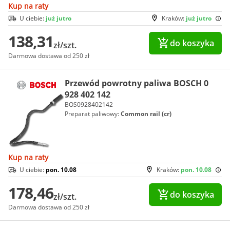
Kup na raty
U ciebie:
już jutro
Kraków:
już jutro
138,31
do koszyka
zł/szt.
Darmowa dostawa od 250 zł
Przewód powrotny paliwa BOSCH 0
928 402 142
BOS0928402142
Preparat paliwowy:
Common rail (cr)
Kup na raty
U ciebie:
pon. 10.08
Kraków:
pon. 10.08
178,46
do koszyka
zł/szt.
Darmowa dostawa od 250 zł