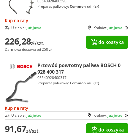
03540928400590
Preparat paliwowy:
Common rail (cr)
Kup na raty
U ciebie:
już jutro
Kraków:
już jutro
226,28
do koszyka
zł/szt.
Darmowa dostawa od 250 zł
Przewód powrotny paliwa BOSCH 0
928 400 317
03540928400317
Preparat paliwowy:
Common rail (cr)
Kup na raty
U ciebie:
już jutro
Kraków:
już jutro
91,67
do koszyka
zł/szt.