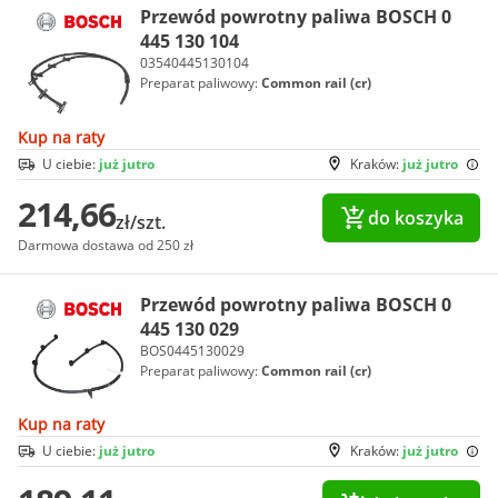
Przewód powrotny paliwa BOSCH 0
445 130 104
03540445130104
Preparat paliwowy:
Common rail (cr)
Kup na raty
U ciebie:
już jutro
Kraków:
już jutro
214,66
do koszyka
zł/szt.
Darmowa dostawa od 250 zł
Przewód powrotny paliwa BOSCH 0
445 130 029
BOS0445130029
Preparat paliwowy:
Common rail (cr)
Kup na raty
U ciebie:
już jutro
Kraków:
już jutro