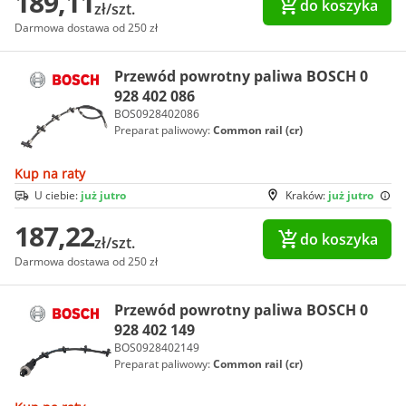
189,11
do koszyka
zł/szt.
Darmowa dostawa od 250 zł
Przewód powrotny paliwa BOSCH 0
928 402 086
BOS0928402086
Preparat paliwowy:
Common rail (cr)
Kup na raty
U ciebie:
już jutro
Kraków:
już jutro
187,22
do koszyka
zł/szt.
Darmowa dostawa od 250 zł
Przewód powrotny paliwa BOSCH 0
928 402 149
BOS0928402149
Preparat paliwowy:
Common rail (cr)