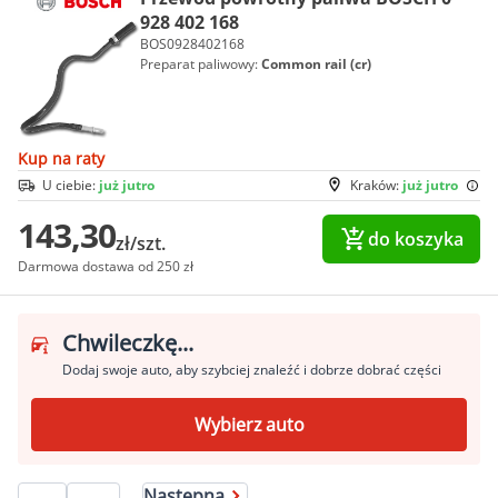
928 402 168
BOS0928402168
Preparat paliwowy:
Common rail (cr)
Kup na raty
U ciebie:
już jutro
Kraków:
już jutro
143,30
do koszyka
zł/szt.
Darmowa dostawa od 250 zł
Chwileczkę...
Dodaj swoje auto, aby szybciej znaleźć i dobrze dobrać części
Wybierz auto
Następna