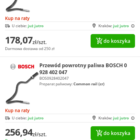
Kup na raty
U ciebie:
już jutro
Kraków:
już jutro
178,07
do koszyka
zł/szt.
Darmowa dostawa od 250 zł
Przewód powrotny paliwa BOSCH 0
928 402 047
BOS0928402047
Preparat paliwowy:
Common rail (cr)
Kup na raty
U ciebie:
już jutro
Kraków:
już jutro
256,94
do koszyka
zł/szt.