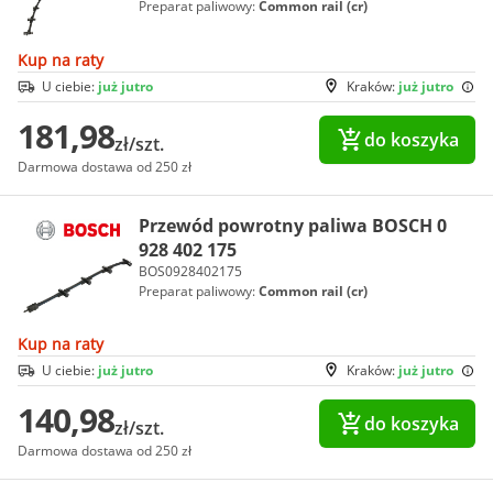
Preparat paliwowy:
Common rail (cr)
Kup na raty
U ciebie:
już jutro
Kraków:
już jutro
181,98
do koszyka
zł/szt.
Darmowa dostawa od 250 zł
Przewód powrotny paliwa BOSCH 0
928 402 175
BOS0928402175
Preparat paliwowy:
Common rail (cr)
Kup na raty
U ciebie:
już jutro
Kraków:
już jutro
140,98
do koszyka
zł/szt.
Darmowa dostawa od 250 zł